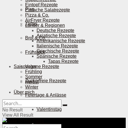
Eintopf Rezepte
Pies
Einfache Salatrezepte
Pizza & Co.
AirFryer Rezepte
Tartes
Länder & Regionen
Deutsche Rezepte
Asiatische Rezepte
Brot & Co.
Amerikanische Rezepte
Italienische Rezepte
Griechische Rezepte
Frühstück
Spanische Rezepte
Tapas Rezepte
Saisonales
Vegane Rezepte
Frühling
Sommer
Zuckerfreie Rezepte
Herbst
Winter
Über mich
Feiertage & Anlässe
Valentinstag
No Result
View All Result
Ostern