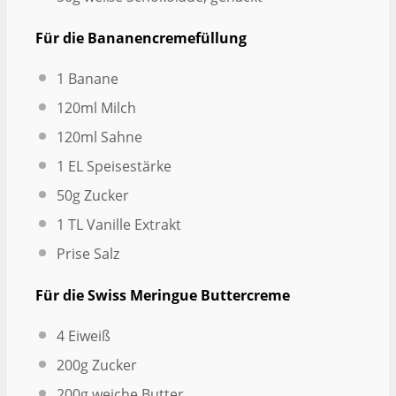
Für die Bananencremefüllung
1
Banane
120
ml Milch
120
ml Sahne
1
EL Speisestärke
50g
Zucker
1
TL Vanille Extrakt
Prise Salz
Für die Swiss Meringue Buttercreme
4
Eiweiß
200g
Zucker
200g
weiche Butter