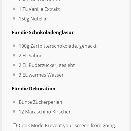
1
TL Vanille Extrakt
150g
Nutella
Für die Schokoladenglasur
100g
Zartbitterschokolade, gehackt
2
EL Sahne
2
EL Puderzucker, gesiebt
3
EL warmes Wasser
Für die Dekoration
Bunte Zuckerperlen
12
Maraschino Kirschen
Cook Mode
Prevent your screen from going