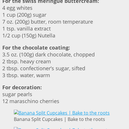
For the swiss meringue buttercream:
4 egg whites
1 cup (200g) sugar
7 oz. (200g) butter, room temperature
1 tsp. vanilla extract
1/2 cup (150g) Nutella
For the chocolate coating:
3.5 oz. (100g) dark chocolate, chopped
2 tbsp. heavy cream
2 tbsp. confectioner’s sugar, sifted
3 tbsp. water, warm
For decoration:
sugar pearls
12 maraschino cherries
Banana Split Cupcakes | Bake to the roots