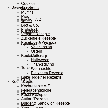
Cookies
Backrezepte
Cupcakes
Muffins
Pies
Kuchen A-Z
Tartes
Brot & Co.
Frühstück
Käsekuchen
Vegane Rezepte
Zuckerfreie Rezepte
Feiertage & Anlässe
Apfelkuchen & Co.
Valentinstag
Ostern
Kastenkuchen
Muttertag
Halloween
Thanksgiving
Torten
Weihnachten
Plätzchen Rezepte
Bake Together Rezepte
Cookies
Kochrezepte
Kochrezepte A-Z
Feierabendküche
Cupcakes
Pasta Rezepte
Auflauf Rezepte
Burger & Sandwich Rezepte
Muffins
Suppenrezepte