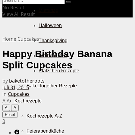
No Result
Muttertag
View All Result
Halloween
Home
Cupcakes
Thanksgiving
Happy Birthday Banana
Weihnachten
Split Cupcakes
Plätzchen Rezepte
by
baketotheroots
Bake Together Rezepte
Juli 31, 2015
in
Cupcakes
A
A
Kochrezepte
A
A
Reset
Kochrezepte A-Z
0
Feierabendküche