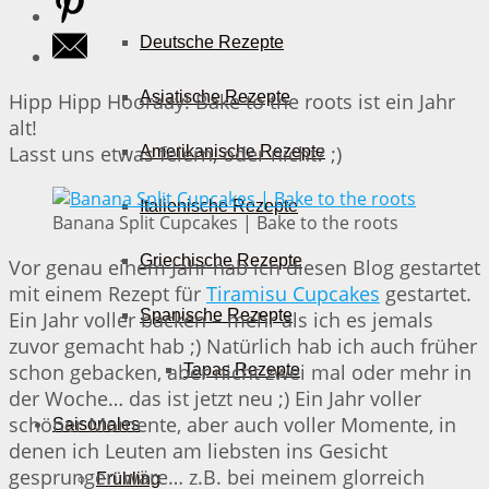
Deutsche Rezepte
Asiatische Rezepte
Hipp Hipp Hooraay! Bake to the roots ist ein Jahr
alt!
Lasst uns etwas feiern, oder nicht? ;)
Amerikanische Rezepte
Italienische Rezepte
Banana Split Cupcakes | Bake to the roots
Griechische Rezepte
Vor genau einem Jahr hab ich diesen Blog gestartet
mit einem Rezept für
Tiramisu Cupcakes
gestartet.
Spanische Rezepte
Ein Jahr voller backen – mehr als ich es jemals
zuvor gemacht hab ;) Natürlich hab ich auch früher
schon gebacken, aber nicht zwei mal oder mehr in
Tapas Rezepte
der Woche… das ist jetzt neu ;) Ein Jahr voller
schöner Momente, aber auch voller Momente, in
Saisonales
denen ich Leuten am liebsten ins Gesicht
gesprungen wäre… z.B. bei meinem glorreich
Frühling