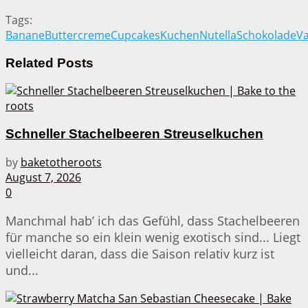
Tags:
Banane
Buttercreme
Cupcakes
Kuchen
Nutella
Schokolade
Va
Related
Posts
Schneller Stachelbeeren Streuselkuchen
by
baketotheroots
August 7, 2026
0
Manchmal hab’ ich das Gefühl, dass Stachelbeeren
für manche so ein klein wenig exotisch sind... Liegt
vielleicht daran, dass die Saison relativ kurz ist
und...