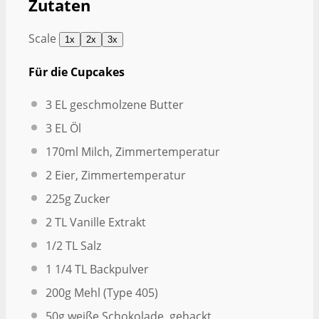
Zutaten
Scale
1x
2x
3x
Für die Cupcakes
3
EL geschmolzene Butter
3
EL Öl
170
ml Milch, Zimmertemperatur
2
Eier, Zimmertemperatur
225g
Zucker
2
TL Vanille Extrakt
1/2
TL Salz
1 1/4
TL Backpulver
200g
Mehl (Type 405)
50g
weiße Schokolade, gehackt