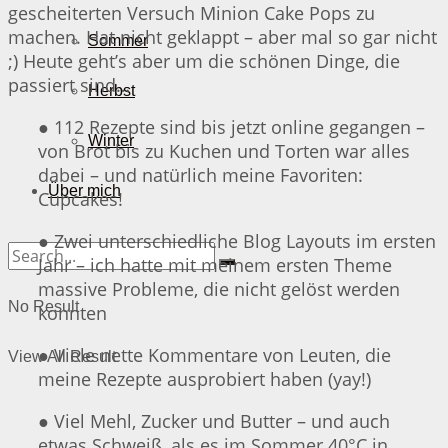
gescheiterten Versuch Minion Cake Pops zu
machen. Hat nicht geklappt – aber mal so gar nicht
Sommer
;) Heute geht’s aber um die schönen Dinge, die
passiert sind…
Herbst
● 112 Rezepte sind bis jetzt online gegangen –
Winter
von Brot bis zu Kuchen und Torten war alles
dabei – und natürlich meine Favoriten:
Über mich
Cupcakes!
● Zwei unterschiedliche Blog Layouts im ersten
Jahr – ich hatte mit meinem ersten Theme
massive Probleme, die nicht gelöst werden
No Result
konnten
● Viele nette Kommentare von Leuten, die
View All Result
meine Rezepte ausprobiert haben (yay!)
● Viel Mehl, Zucker und Butter – und auch
etwas Schweiß, als es im Sommer 40°C in