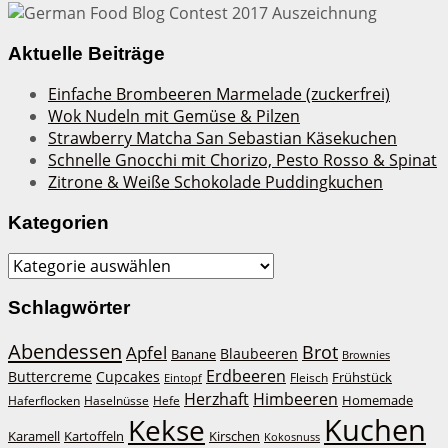
Aktuelle Beiträge
Einfache Brombeeren Marmelade (zuckerfrei)
Wok Nudeln mit Gemüse & Pilzen
Strawberry Matcha San Sebastian Käsekuchen
Schnelle Gnocchi mit Chorizo, Pesto Rosso & Spinat
Zitrone & Weiße Schokolade Puddingkuchen
Kategorien
Kategorien
Schlagwörter
Abendessen
Brot
Apfel
Blaubeeren
Banane
Brownies
Erdbeeren
Buttercreme
Cupcakes
Frühstück
Fleisch
Eintopf
Herzhaft
Himbeeren
Homemade
Haferflocken
Haselnüsse
Hefe
Kuchen
Kekse
Kirschen
Karamell
Kartoffeln
Kokosnuss