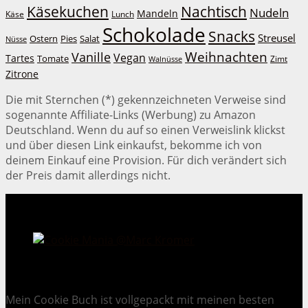
Käsekuchen
Nachtisch
Nudeln
Mandeln
Lunch
Käse
Schokolade
Snacks
Streusel
Ostern
Salat
Pies
Nüsse
Weihnachten
Vanille
Vegan
Tartes
Tomate
Zimt
Walnüsse
Zitrone
Die mit Sternchen (*) gekennzeichneten Verweise sind
sogenannte Affiliate-Links (Werbung) zu Amazon
Deutschland. Wenn du auf so einen Verweislink klickst
und über diesen Link einkaufst, bekomme ich von
deinem Einkauf eine Provision. Für dich verändert sich
der Preis damit allerdings nicht.
Cookie Mania:
100 verlockende Keksrezepte.
Mein Cookie Buch ist vollgepackt mit meinen besten