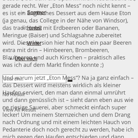
gerade recht. Wer „Eton Mess“ noch nicht kennt –
es ist ein Englisches Dessert aus dem Hause Eton
Sommer
(ja genau, das College in der Nähe von Windsor),
das traditionell mit Erdbeeren oder Bananen,
Herbst
Meringue (Baiser) und Schlagsahne zubereitet
wird. Diese Version hier hat noch ein paar Beeren
Winter
extra mit drin – Himbeeren, Brombeeren,
Blaubeeren und auch Kirschen – praktisch alles
Über mich
was ich auf dem Markt finden konnte ;)
Und warum jetzt „Eton Mess“? Na ja ganz einfach –
das Dessert wird meistens wirklich als kleiner
Haufen serviert, den man dann einmal umrührt
No Result
und dann genüsslich ist – sieht dann eben aus wie
ne riesige Sauerei, aber schmeckt einfach super
View All Result
lecker! Um meinem Sternzeichen und dem Drang
nach Ordnung und mit einem leichten Hauch von
Pedanterie doch noch gerecht zu werden, habe ich
mich gegen den Haufen entschieden und dann