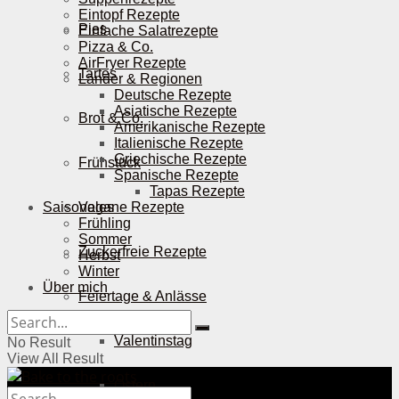
Eintopf Rezepte
Pies
Einfache Salatrezepte
Pizza & Co.
AirFryer Rezepte
Tartes
Länder & Regionen
Deutsche Rezepte
Asiatische Rezepte
Brot & Co.
Amerikanische Rezepte
Italienische Rezepte
Griechische Rezepte
Frühstück
Spanische Rezepte
Tapas Rezepte
Saisonales
Vegane Rezepte
Frühling
Sommer
Zuckerfreie Rezepte
Herbst
Winter
Über mich
Feiertage & Anlässe
Valentinstag
No Result
View All Result
Ostern