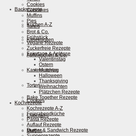
Cookies
Backrezepte
Cupcakes
Muffins
Pies
Kuchen A-Z
Tartes
Brot & Co.
Frühstück
Käsekuchen
Vegane Rezepte
Zuckerfreie Rezepte
Feiertage & Anlässe
Apfelkuchen & Co.
Valentinstag
Ostern
Kastenkuchen
Muttertag
Halloween
Thanksgiving
Torten
Weihnachten
Plätzchen Rezepte
Bake Together Rezepte
Cookies
Kochrezepte
Kochrezepte A-Z
Feierabendküche
Cupcakes
Pasta Rezepte
Auflauf Rezepte
Burger & Sandwich Rezepte
Muffins
Suppenrezepte