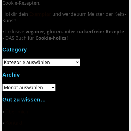
Cookie-Rezepten.
Hol dir dein
Exemplar
und
werde zum Meister der Keks-
Kunst
!
▪ Inklusive
veganer, gluten- oder zuckerfreier Rezepte
▪ DAS Buch für
Cookie-holics!
Category
Category
Archiv
Archiv
Gut zu wissen…
▪
Über mich
▪
Kontakt