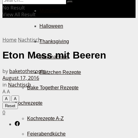
No Result
Muttertag
View All Result
Halloween
Home
Nachtisch
Thanksgiving
Eton Mess mit Beeren
Weihnachten
by
baketotheroots
Plätzchen Rezepte
August 17, 2016
in
Nachtisch
Bake Together Rezepte
A
A
A
A
Kochrezepte
Reset
0
Kochrezepte A-Z
Feierabendküche