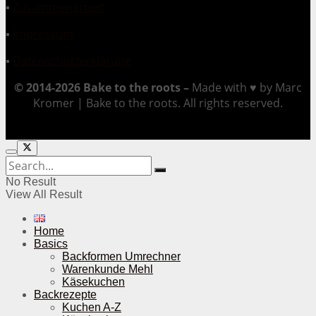
▪
Zusammenarbeit
▪
Impressum
▪
Datenschutzerklärung
© 2014-2026 Bake to the roots –
Made with ♥ by Marc
Kromer | Bake to the roots. All rights reserved.
No Result
View All Result
Home
Basics
Backformen Umrechner
Warenkunde Mehl
Käsekuchen
Backrezepte
Kuchen A-Z