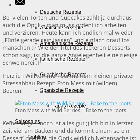
Deutsche Rezepte
Bei vielen Torten und Cupcakes zählt ja durchaus
auch die Optik – man muss ordentlich arbeiten
Asiatische Rezepte
und verzieren. Heute kann ich endlich mal wieder
„Fünfe gerade sein lassen“ und einfach drauf los
Amerikanische Rezepte
manschen :P Wie der Titel des leckeren Desserts
schon sagt, ist die ganze Angelegenheit eine riesige
Italienische Rezepte
Schweinerei :P
Herzlich Willkommen bei meinem kleinen privaten
Griechische Rezepte
Stressabbau Rezept: Eton Mess mit (wilden)
Beeren!
Spanische Rezepte
Tapas Rezepte
Eton Mess with Wild Berries | Bake to the roots
Saisonales
Keine Sorge – noch ist alles gut ;) Ich bin in letzter
Zeit viel am Backen und da kommt einem so ein
Dessert, bei dem die Optik wirklich Nebensache ist,
Frühling