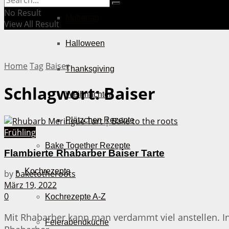
No Result
Muttertag
View All Result
Halloween
Home
Tag
Baiser
Thanksgiving
Schlagwort:
Baiser
Weihnachten
Plätzchen Rezepte
Frühling
Bake Together Rezepte
Flambierte Rhabarber Baiser Tarte
Kochrezepte
by
baketotheroots
März 19, 2022
0
Kochrezepte A-Z
Mit Rhabarber kann man verdammt viel anstellen. In
Feierabendküche