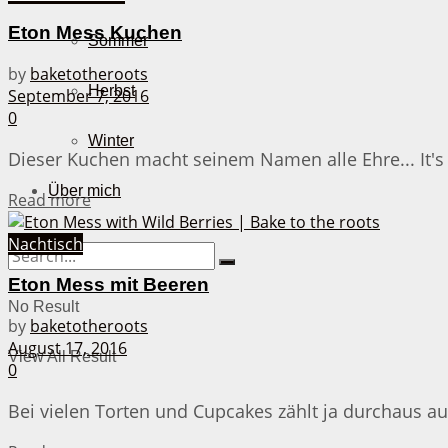
Eton Mess Kuchen
Sommer
by
baketotheroots
Herbst
September 7, 2016
0
Winter
Dieser Kuchen macht seinem Namen alle Ehre... It's a
Über mich
Details
Read more
Nachtisch
Eton Mess mit Beeren
No Result
by
baketotheroots
August 17, 2016
View All Result
0
Bei vielen Torten und Cupcakes zählt ja durchaus au