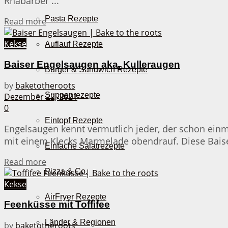
Rhabarber ...
Pasta Rezepte
Details
Read more
Kekse
Auflauf Rezepte
Baiser Engelsaugen aka. Kulleraugen
Burger & Sandwich Rezepte
by
baketotheroots
Suppenrezepte
Dezember 22, 2021
0
Eintopf Rezepte
Engelsaugen kennt vermutlich jeder, der schon ein
mit einem Klecks Marmelade obendrauf. Diese Baiser
Einfache Salatrezepte
Details
Read more
Pizza & Co.
Kekse
AirFryer Rezepte
Feenküsse mit Toffifee
Länder & Regionen
by
baketotheroots