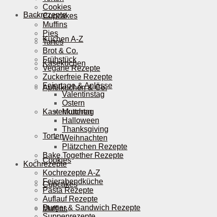
Cookies
Backrezepte
Cupcakes
Muffins
Pies
Kuchen A-Z
Tartes
Brot & Co.
Frühstück
Käsekuchen
Vegane Rezepte
Zuckerfreie Rezepte
Feiertage & Anlässe
Apfelkuchen & Co.
Valentinstag
Ostern
Kastenkuchen
Muttertag
Halloween
Thanksgiving
Torten
Weihnachten
Plätzchen Rezepte
Bake Together Rezepte
Cookies
Kochrezepte
Kochrezepte A-Z
Feierabendküche
Cupcakes
Pasta Rezepte
Auflauf Rezepte
Burger & Sandwich Rezepte
Muffins
Suppenrezepte