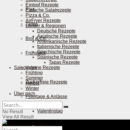
Eintopf Rezepte
Pies
Einfache Salatrezepte
Pizza & Co.
AirFryer Rezepte
Tartes
Länder & Regionen
Deutsche Rezepte
Asiatische Rezepte
Brot & Co.
Amerikanische Rezepte
Italienische Rezepte
Griechische Rezepte
Frühstück
Spanische Rezepte
Tapas Rezepte
Saisonales
Vegane Rezepte
Frühling
Sommer
Zuckerfreie Rezepte
Herbst
Winter
Über mich
Feiertage & Anlässe
Valentinstag
No Result
View All Result
Ostern