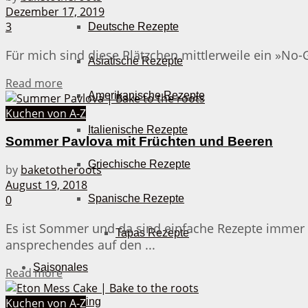
Dezember 17, 2019
3
Deutsche Rezepte
Für mich sind diese Plätzchen mittlerweile ein »No-Go«
Asiatische Rezepte
Details
Read more
Amerikanische Rezepte
Kuchen von A-Z
Italienische Rezepte
Sommer Pavlova mit Früchten und Beeren
Griechische Rezepte
by
baketotheroots
August 19, 2018
0
Spanische Rezepte
Es ist Sommer und da sind einfache Rezepte immer
Tapas Rezepte
ansprechendes auf den ...
Saisonales
Details
Read more
Kuchen von A-Z
Frühling