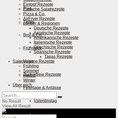
Eintopf Rezepte
Pies
Einfache Salatrezepte
Pizza & Co.
AirFryer Rezepte
Tartes
Länder & Regionen
Deutsche Rezepte
Asiatische Rezepte
Brot & Co.
Amerikanische Rezepte
Italienische Rezepte
Griechische Rezepte
Frühstück
Spanische Rezepte
Tapas Rezepte
Saisonales
Vegane Rezepte
Frühling
Sommer
Zuckerfreie Rezepte
Herbst
Winter
Über mich
Feiertage & Anlässe
Valentinstag
No Result
View All Result
Ostern