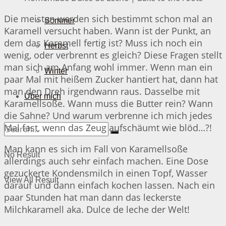
Die meisten werden sich bestimmt schon mal an
Sommer
Karamell versucht haben. Wann ist der Punkt, an
dem das Karamell fertig ist? Muss ich noch ein
Herbst
wenig, oder verbrennt es gleich? Diese Fragen stellt
man sich am Anfang wohl immer. Wenn man ein
Winter
paar Mal mit heißem Zucker hantiert hat, dann hat
man den Dreh irgendwann raus. Dasselbe mit
Über mich
Karamellsoße. Wann muss die Butter rein? Wann
die Sahne? Und warum verbrenne ich mich jedes
Mal fast, wenn das Zeug aufschäumt wie blöd…?!
Man kann es sich im Fall von Karamellsoße
No Result
allerdings auch sehr einfach machen. Eine Dose
gezuckerte Kondensmilch in einen Topf, Wasser
View All Result
darauf und dann einfach kochen lassen. Nach ein
paar Stunden hat man dann das leckerste
Milchkaramell aka. Dulce de leche der Welt!