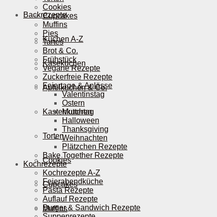
Cookies
Backrezepte
Cupcakes
Muffins
Pies
Kuchen A-Z
Tartes
Brot & Co.
Frühstück
Käsekuchen
Vegane Rezepte
Zuckerfreie Rezepte
Feiertage & Anlässe
Apfelkuchen & Co.
Valentinstag
Ostern
Kastenkuchen
Muttertag
Halloween
Thanksgiving
Torten
Weihnachten
Plätzchen Rezepte
Bake Together Rezepte
Cookies
Kochrezepte
Kochrezepte A-Z
Feierabendküche
Cupcakes
Pasta Rezepte
Auflauf Rezepte
Burger & Sandwich Rezepte
Muffins
Suppenrezepte