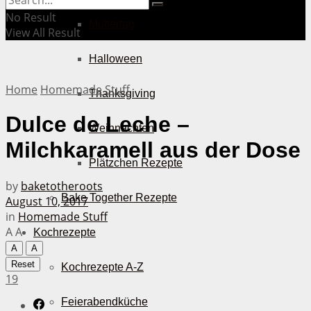
No Result
Muttertag
View All Result
Halloween
Home
Homemade Stuff
Thanksgiving
Dulce de Leche –
Weihnachten
Milchkaramell aus der Dose
Plätzchen Rezepte
by
baketotheroots
Bake Together Rezepte
August 10, 2017
in
Homemade Stuff
A
A
Kochrezepte
A
A
Reset
Kochrezepte A-Z
19
Feierabendküche