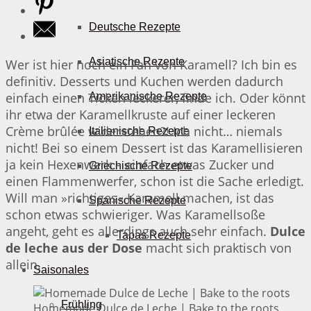
Deutsche Rezepte
Asiatische Rezepte
Wer ist hier noch ein Fan von Karamell? Ich bin es
definitiv. Desserts und Kuchen werden dadurch
einfach einen Ticken leckerer, finde ich. Oder könnt
Amerikanische Rezepte
ihr etwa der Karamellkruste auf einer leckeren
Crème brûlée widerstehen?! Ich nicht… niemals
Italienische Rezepte
nicht! Bei so einem Dessert ist das Karamellisieren
ja kein Hexenwerk – einfach etwas Zucker und
Griechische Rezepte
einen Flammenwerfer, schon ist die Sache erledigt.
Will man »richtiges« Karamell machen, ist das
Spanische Rezepte
schon etwas schwieriger. Was Karamellsoße
angeht, geht es allerdings auch sehr einfach.
Dulce
Tapas Rezepte
de leche aus der Dose
macht sich praktisch von
allein.
Saisonales
Frühling
Homemade Dulce de Leche | Bake to the roots