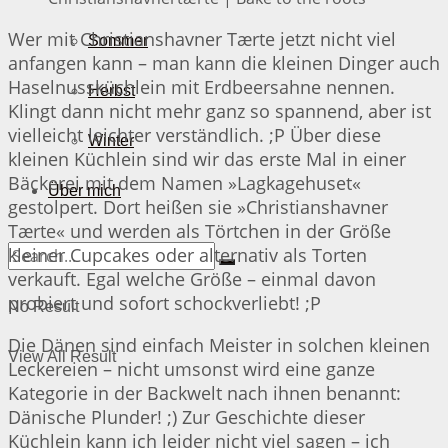
Wer mit Christianshavner Tærte jetzt nicht viel
Sommer
anfangen kann – man kann die kleinen Dinger auch
Haselnussküchlein mit Erdbeersahne nennen.
Herbst
Klingt dann nicht mehr ganz so spannend, aber ist
vielleicht leichter verständlich. ;P Über diese
Winter
kleinen Küchlein sind wir das erste Mal in einer
Bäckerei mit dem Namen »Lagkagehuset«
Über mich
gestolpert. Dort heißen sie »Christianshavner
Tærte« und werden als Törtchen in der Größe
kleiner Cupcakes oder alternativ als Torten
verkauft. Egal welche Größe – einmal davon
probiert und sofort schockverliebt! ;P
No Result
Die Dänen sind einfach Meister in solchen kleinen
View All Result
Leckereien – nicht umsonst wird eine ganze
Kategorie in der Backwelt nach ihnen benannt:
Dänische Plunder! ;) Zur Geschichte dieser
Küchlein kann ich leider nicht viel sagen – ich