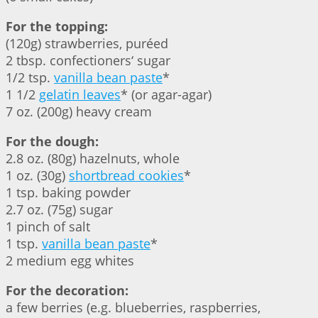
For the topping:
(120g) strawberries, puréed
2 tbsp. confectioners‘ sugar
1/2 tsp.
vanilla bean paste
*
1 1/2
gelatin leaves
* (or agar-agar)
7 oz. (200g) heavy cream
For the dough:
2.8 oz. (80g) hazelnuts, whole
1 oz. (30g)
shortbread cookies
*
1 tsp. baking powder
2.7 oz. (75g) sugar
1 pinch of salt
1 tsp.
vanilla bean paste
*
2 medium egg whites
For the decoration:
a few berries (e.g. blueberries, raspberries,