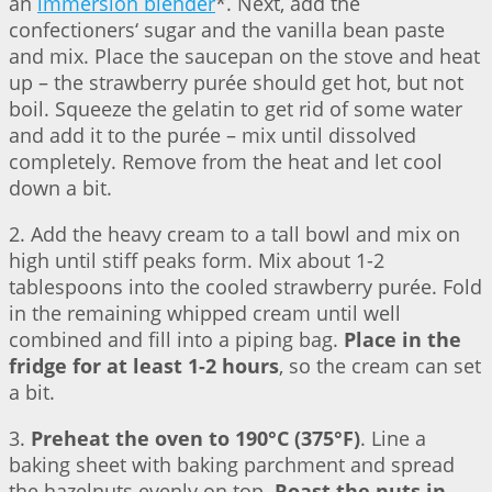
an
immersion blender
*. Next, add the
confectioners‘ sugar and the vanilla bean paste
and mix. Place the saucepan on the stove and heat
up – the strawberry purée should get hot, but not
boil. Squeeze the gelatin to get rid of some water
and add it to the purée – mix until dissolved
completely. Remove from the heat and let cool
down a bit.
2. Add the heavy cream to a tall bowl and mix on
high until stiff peaks form. Mix about 1-2
tablespoons into the cooled strawberry purée. Fold
in the remaining whipped cream until well
combined and fill into a piping bag.
Place in the
fridge for at least 1-2 hours
, so the cream can set
a bit.
3.
Preheat the oven to 190°C (375°F)
. Line a
baking sheet with baking parchment and spread
the hazelnuts evenly on top.
Roast the nuts in