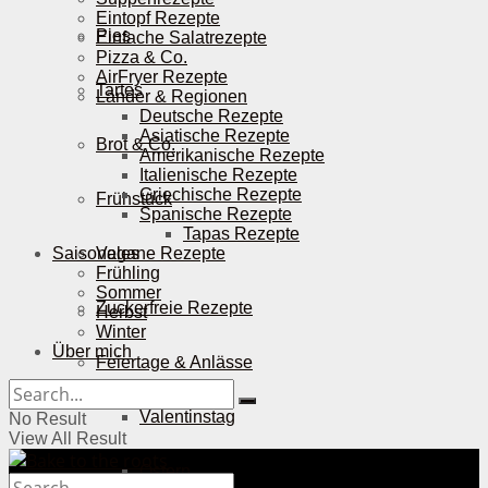
Eintopf Rezepte
Pies
Einfache Salatrezepte
Pizza & Co.
AirFryer Rezepte
Tartes
Länder & Regionen
Deutsche Rezepte
Asiatische Rezepte
Brot & Co.
Amerikanische Rezepte
Italienische Rezepte
Griechische Rezepte
Frühstück
Spanische Rezepte
Tapas Rezepte
Saisonales
Vegane Rezepte
Frühling
Sommer
Zuckerfreie Rezepte
Herbst
Winter
Über mich
Feiertage & Anlässe
Valentinstag
No Result
View All Result
Ostern