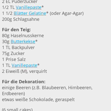
2 EL Puderzucker
1/2 TL
Vanillepaste
*
1 1/2
Blätter Gelatine
* (oder Agar-Agar)
200g Schlagsahne
Für den Teig:
80g Haselnusskerne
30g
Butterkekse
*
1 TL Backpulver
75g Zucker
1 Prise Salz
1 TL
Vanillepaste
*
2 Eiweiß (M), verquirlt
Für die Dekoration:
einige Beeren (z.B. Blaubeeren, Himbeeren,
Erdbeeren)
etwas weiße Schokolade, geraspelt
(6 small cakes)