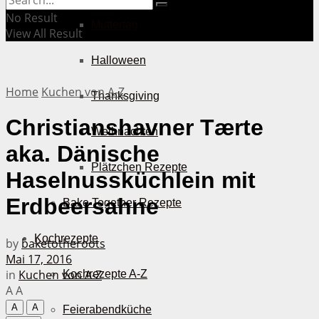
No Result
Muttertag
View All Result
Halloween
Home
Kuchen von A-Z
Thanksgiving
Christianshavner Tærte
Weihnachten
aka. Dänische
Plätzchen Rezepte
Haselnussküchlein mit
Erdbeersahne
Bake Together Rezepte
Kochrezepte
by
baketotheroots
Mai 17, 2016
in
Kuchen von A-Z
Kochrezepte A-Z
A
A
A
A
Feierabendküche