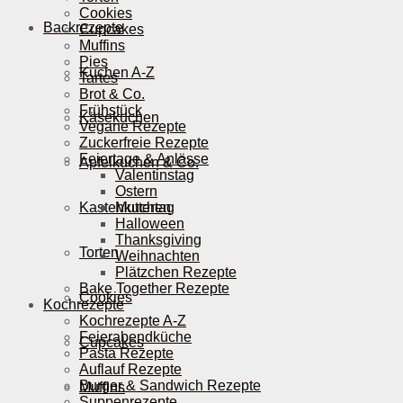
Cookies
Backrezepte
Cupcakes
Muffins
Pies
Kuchen A-Z
Tartes
Brot & Co.
Frühstück
Käsekuchen
Vegane Rezepte
Zuckerfreie Rezepte
Feiertage & Anlässe
Apfelkuchen & Co.
Valentinstag
Ostern
Kastenkuchen
Muttertag
Halloween
Thanksgiving
Torten
Weihnachten
Plätzchen Rezepte
Bake Together Rezepte
Cookies
Kochrezepte
Kochrezepte A-Z
Feierabendküche
Cupcakes
Pasta Rezepte
Auflauf Rezepte
Burger & Sandwich Rezepte
Muffins
Suppenrezepte