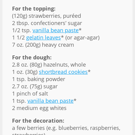
For the topping:
(120g) strawberries, puréed
2 tbsp
. confectioners‘ sugar
1/2 tsp
.
vanilla bean paste
*
1 1/2
gelatin leaves
* (or agar-agar)
7 oz
. (
200g
) heavy cream
For the dough:
2.8 oz
. (
80g
) hazelnuts, whole
1 oz
. (
30g
)
shortbread cookies
*
1 tsp
. baking powder
2.7 oz
. (
75g
) sugar
1
pinch of salt
1 tsp
.
vanilla bean paste
*
2
medium egg whites
For the decoration:
a few berries (e.g. blueberries, raspberries,