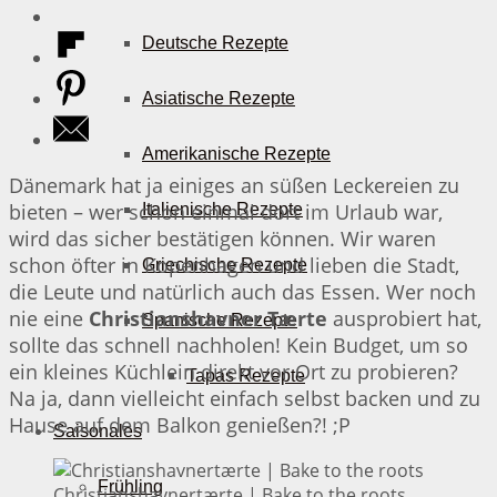
Deutsche Rezepte
Asiatische Rezepte
Amerikanische Rezepte
Dänemark hat ja einiges an süßen Leckereien zu
bieten – wer schon einmal dort im Urlaub war,
Italienische Rezepte
wird das sicher bestätigen können. Wir waren
schon öfter in Kopenhagen und lieben die Stadt,
Griechische Rezepte
die Leute und natürlich auch das Essen. Wer noch
nie eine
Christianshavner Tærte
ausprobiert hat,
Spanische Rezepte
sollte das schnell nachholen! Kein Budget, um so
ein kleines Küchlein direkt vor Ort zu probieren?
Tapas Rezepte
Na ja, dann vielleicht einfach selbst backen und zu
Hause auf dem Balkon genießen?! ;P
Saisonales
Frühling
Christianshavnertærte | Bake to the roots