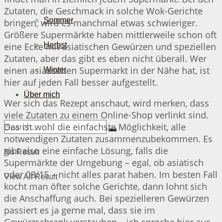
Zutaten, die Geschmack in solche Wok-Gerichte
Sommer
bringen, wird es manchmal etwas schwieriger.
Größere Supermärkte haben mittlerweile schon oft
eine Ecke mit asiatischen Gewürzen und speziellen
Herbst
Zutaten, aber das gibt es eben nicht überall. Wer
einen asiatischen Supermarkt in der Nähe hat, ist
Winter
hier auf jeden Fall besser aufgestellt.
Über mich
Wer sich das Rezept anschaut, wird merken, dass
viele Zutaten zu einem Online-Shop verlinkt sind.
Das ist wohl die einfachste Möglichkeit, alle
notwendigen Zutaten zusammenzubekommen. Es
gibt also eine einfache Lösung, falls die
No Result
Supermärkte der Umgebung – egal, ob asiatisch
oder 08/15 – nicht alles parat haben. Im besten Fall
View All Result
kocht man öfter solche Gerichte, dann lohnt sich
die Anschaffung auch. Bei spezielleren Gewürzen
passiert es ja gerne mal, dass sie im
Gewürzschrank verstauben – ich spreche hier aus