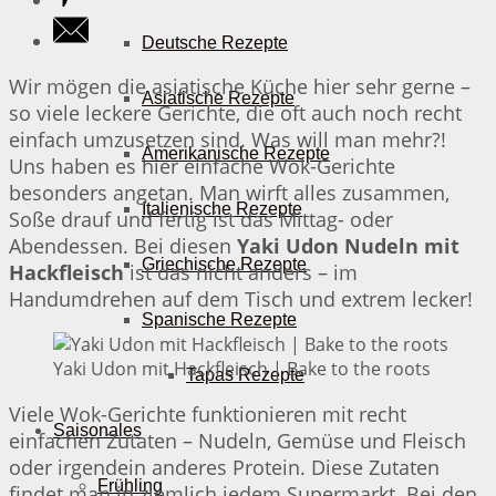
Deutsche Rezepte
Wir mögen die asiatische Küche hier sehr gerne –
Asiatische Rezepte
so viele leckere Gerichte, die oft auch noch recht
einfach umzusetzen sind. Was will man mehr?!
Amerikanische Rezepte
Uns haben es hier einfache Wok-Gerichte
besonders angetan. Man wirft alles zusammen,
Italienische Rezepte
Soße drauf und fertig ist das Mittag- oder
Abendessen. Bei diesen
Yaki Udon Nudeln mit
Griechische Rezepte
Hackfleisch
ist das nicht anders – im
Handumdrehen auf dem Tisch und extrem lecker!
Spanische Rezepte
Yaki Udon mit Hackfleisch | Bake to the roots
Tapas Rezepte
Viele Wok-Gerichte funktionieren mit recht
Saisonales
einfachen Zutaten – Nudeln, Gemüse und Fleisch
oder irgendein anderes Protein. Diese Zutaten
Frühling
findet man in ziemlich jedem Supermarkt. Bei den