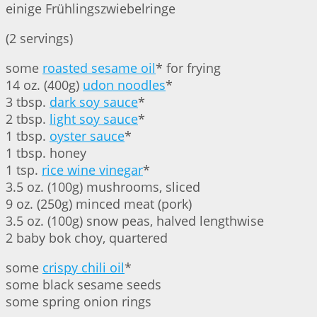
einige Frühlingszwiebelringe
(2 servings)
some
roasted sesame oil
* for frying
14 oz. (400g)
udon noodles
*
3 tbsp.
dark soy sauce
*
2 tbsp.
light soy sauce
*
1 tbsp.
oyster sauce
*
1 tbsp. honey
1 tsp.
rice wine vinegar
*
3.5 oz. (100g) mushrooms, sliced
9 oz. (250g) minced meat (pork)
3.5 oz. (100g) snow peas, halved lengthwise
2 baby bok choy, quartered
some
crispy chili oil
*
some black sesame seeds
some spring onion rings