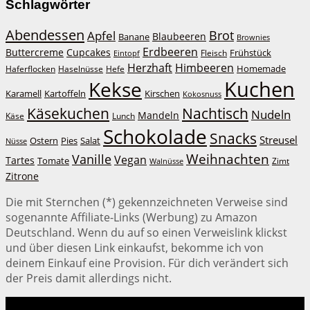
Schlagwörter
Abendessen
Brot
Apfel
Blaubeeren
Banane
Brownies
Erdbeeren
Buttercreme
Cupcakes
Frühstück
Fleisch
Eintopf
Herzhaft
Himbeeren
Homemade
Haferflocken
Haselnüsse
Hefe
Kuchen
Kekse
Kirschen
Karamell
Kartoffeln
Kokosnuss
Käsekuchen
Nachtisch
Nudeln
Mandeln
Lunch
Käse
Schokolade
Snacks
Streusel
Ostern
Salat
Pies
Nüsse
Weihnachten
Vanille
Vegan
Tartes
Tomate
Zimt
Walnüsse
Zitrone
Die mit Sternchen (*) gekennzeichneten Verweise sind
sogenannte Affiliate-Links (Werbung) zu Amazon
Deutschland. Wenn du auf so einen Verweislink klickst
und über diesen Link einkaufst, bekomme ich von
deinem Einkauf eine Provision. Für dich verändert sich
der Preis damit allerdings nicht.