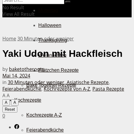
No Result
Muttertag
View All Result
Halloween
Home
30 Minuten oder weniger
Thanksgiving
Yaki Udon mit Hackfleisch
Weihnachten
by
baketotheroots
Plätzchen Rezepte
Mai 14, 2024
in
30 Minuten oder weniger
,
Asiatische Rezepte
,
Bake Together Rezepte
Feierabendküche
,
Kochrezepte von A-Z
,
Pasta Rezepte
A
A
Kochrezepte
A
A
Reset
0
Kochrezepte A-Z
Feierabendküche