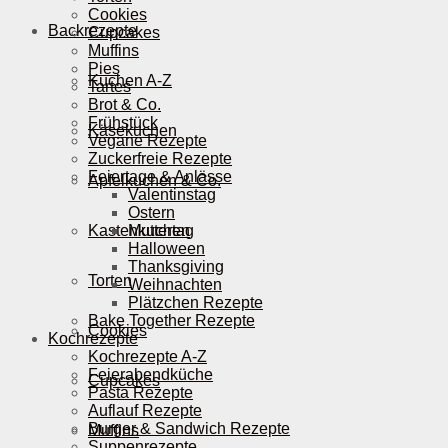
Cookies
Backrezepte
Cupcakes
Muffins
Pies
Kuchen A-Z
Tartes
Brot & Co.
Frühstück
Käsekuchen
Vegane Rezepte
Zuckerfreie Rezepte
Feiertage & Anlässe
Apfelkuchen & Co.
Valentinstag
Ostern
Kastenkuchen
Muttertag
Halloween
Thanksgiving
Torten
Weihnachten
Plätzchen Rezepte
Bake Together Rezepte
Cookies
Kochrezepte
Kochrezepte A-Z
Feierabendküche
Cupcakes
Pasta Rezepte
Auflauf Rezepte
Burger & Sandwich Rezepte
Muffins
Suppenrezepte