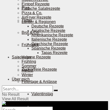
Eintopf Rezepte
Pies
Einfache Salatrezepte
Pizza & Co.
AirFryer Rezepte
Tartes
Länder & Regionen
Deutsche Rezepte
Asiatische Rezepte
Brot & Co.
Amerikanische Rezepte
Italienische Rezepte
Griechische Rezepte
Frühstück
Spanische Rezepte
Tapas Rezepte
Saisonales
Vegane Rezepte
Frühling
Sommer
Zuckerfreie Rezepte
Herbst
Winter
Über mich
Feiertage & Anlässe
Valentinstag
No Result
View All Result
Ostern