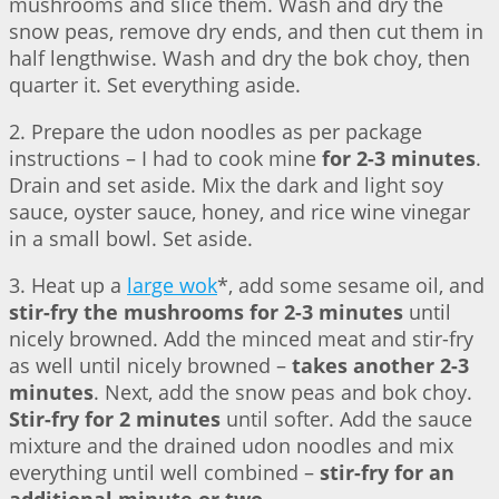
mushrooms and slice them. Wash and dry the
snow peas, remove dry ends, and then cut them in
half lengthwise. Wash and dry the bok choy, then
quarter it. Set everything aside.
2. Prepare the udon noodles as per package
instructions – I had to cook mine
for 2-3 minutes
.
Drain and set aside. Mix the dark and light soy
sauce, oyster sauce, honey, and rice wine vinegar
in a small bowl. Set aside.
3. Heat up a
large wok
*, add some sesame oil, and
stir-fry the mushrooms for 2-3 minutes
until
nicely browned. Add the minced meat and stir-fry
as well until nicely browned –
takes another 2-3
minutes
. Next, add the snow peas and bok choy.
Stir-fry for 2 minutes
until softer. Add the sauce
mixture and the drained udon noodles and mix
everything until well combined –
stir-fry for an