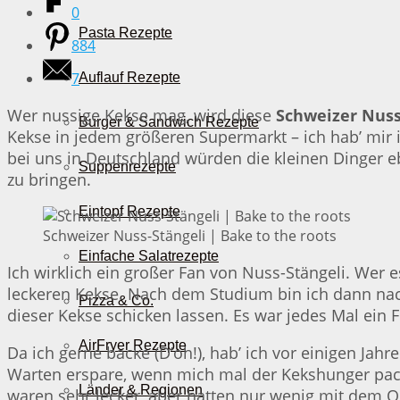
0
Pasta Rezepte
884
7
Auflauf Rezepte
Wer nussige Kekse mag, wird diese
Schweizer Nuss-
Burger & Sandwich Rezepte
Kekse in jedem größeren Supermarkt – ich hab’ mir 
bei uns in Deutschland würden die kleinen Dinger e
Suppenrezepte
zu bringen.
Eintopf Rezepte
Schweizer Nuss-Stängeli | Bake to the roots
Einfache Salatrezepte
Ich wirklich ein großer Fan von Nuss-Stängeli. Wer e
leckeren Kekse. Nach dem Studium bin ich dann nach
Pizza & Co.
dieser Kekse schicken lassen. Es war jedes Mal ein F
AirFryer Rezepte
Da ich gerne backe (D’oh!), hab’ ich vor einigen Jah
Warten erspare, wenn mich mal der Kekshunger pac
Länder & Regionen
waren sehr lecker, aber hatten nur wenig mit dem 