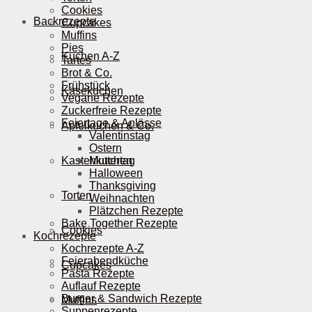
Cookies
Backrezepte
Cupcakes
Muffins
Pies
Kuchen A-Z
Tartes
Brot & Co.
Frühstück
Käsekuchen
Vegane Rezepte
Zuckerfreie Rezepte
Feiertage & Anlässe
Apfelkuchen & Co.
Valentinstag
Ostern
Kastenkuchen
Muttertag
Halloween
Thanksgiving
Torten
Weihnachten
Plätzchen Rezepte
Bake Together Rezepte
Cookies
Kochrezepte
Kochrezepte A-Z
Feierabendküche
Cupcakes
Pasta Rezepte
Auflauf Rezepte
Burger & Sandwich Rezepte
Muffins
Suppenrezepte