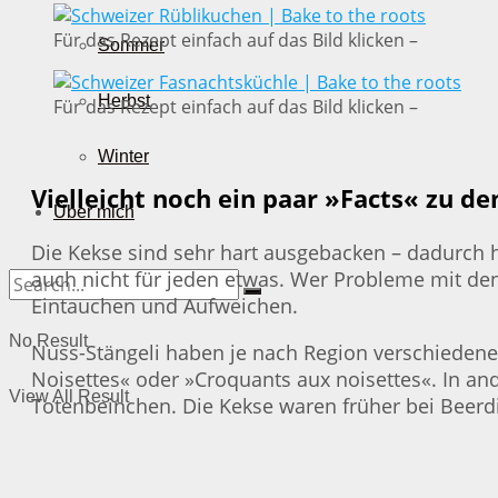
Für das Rezept einfach auf das Bild klicken –
Sommer
Herbst
Für das Rezept einfach auf das Bild klicken –
Winter
Vielleicht noch ein paar »Facts« zu d
Über mich
Die Kekse sind sehr hart ausgebacken – dadurch halt
auch nicht für jeden etwas. Wer Probleme mit den 
Eintauchen und Aufweichen.
No Result
Nuss-Stängeli haben je nach Region verschieden
Noisettes« oder »Croquants aux noisettes«. In a
View All Result
Totenbeinchen. Die Kekse waren früher bei Beer