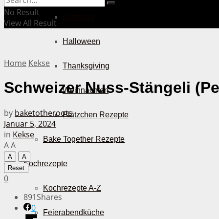
No Result
Muttertag
View All Result
Halloween
Home
Kekse
Thanksgiving
Schweizer Nuss-Stängeli (Pe
Weihnachten
by
baketotheroots
Plätzchen Rezepte
Januar 5, 2024
in
Kekse
Bake Together Rezepte
A
A
A
A
Kochrezepte
Reset
0
Kochrezepte A-Z
891
Shares
0
Feierabendküche