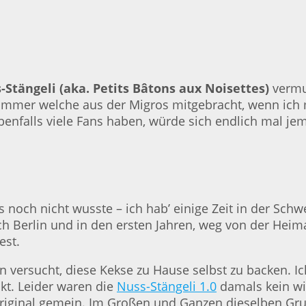
Stängeli (aka. Petits Bâtons aux Noisettes)
vermu
immer welche aus der Migros mitgebracht, wenn ich ma
benfalls viele Fans haben, würde sich endlich mal je
s noch nicht wusste – ich hab’ einige Zeit in der Sch
 Berlin und in den ersten Jahren, weg von der Heim
est.
ren versucht, diese Kekse zu Hause selbst zu backen. 
kt. Leider waren die
Nuss-Stängeli 1.0
damals kein wir
Original gemein. Im Großen und Ganzen dieselben Gr