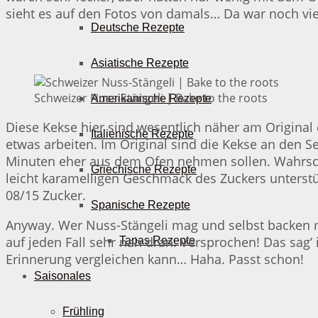
sieht es auf den Fotos von damals… Da war noch vie
Deutsche Rezepte
Asiatische Rezepte
Schweizer Nuss-Stängeli | Bake to the roots
Amerikanische Rezepte
Diese Kekse hier sind wesentlich näher am Original
Italienische Rezepte
etwas arbeiten. Im Original sind die Kekse an den Se
Minuten eher aus dem Ofen nehmen sollen. Wahrsch
Griechische Rezepte
leicht karamelligen Geschmack des Zuckers unterst
08/15 Zucker.
Spanische Rezepte
Anyway. Wer Nuss-Stängeli mag und selbst backen mö
auf jeden Fall sehr nah dran. Versprochen! Das sag’
Tapas Rezepte
Erinnerung vergleichen kann… Haha. Passt schon!
Saisonales
Frühling