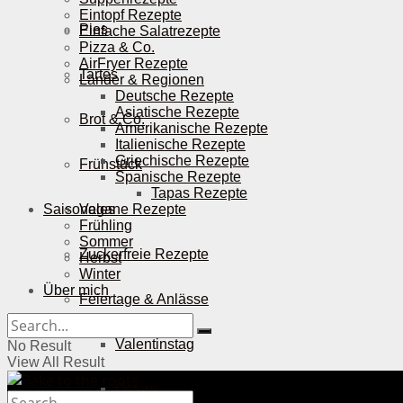
Eintopf Rezepte
Pies
Einfache Salatrezepte
Pizza & Co.
AirFryer Rezepte
Tartes
Länder & Regionen
Deutsche Rezepte
Asiatische Rezepte
Brot & Co.
Amerikanische Rezepte
Italienische Rezepte
Griechische Rezepte
Frühstück
Spanische Rezepte
Tapas Rezepte
Saisonales
Vegane Rezepte
Frühling
Sommer
Zuckerfreie Rezepte
Herbst
Winter
Über mich
Feiertage & Anlässe
Valentinstag
No Result
View All Result
Ostern