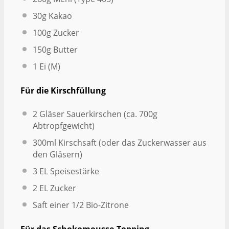
30g
Kakao
100g
Zucker
150g
Butter
1
Ei (M)
Für die Kirschfüllung
2
Gläser Sauerkirschen (ca.
700g
Abtropfgewicht)
300
ml Kirschsaft (oder das Zuckerwasser aus
den Gläsern)
3
EL Speisestärke
2
EL Zucker
Saft einer
1/2
Bio-Zitrone