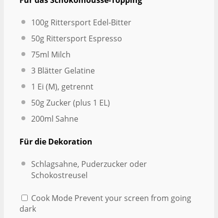
Für das Schokomousse-Topping
100g
Rittersport Edel-Bitter
50g
Rittersport Espresso
75
ml Milch
3
Blätter Gelatine
1
Ei (M), getrennt
50g
Zucker (plus
1
EL)
200
ml Sahne
Für die Dekoration
Schlagsahne, Puderzucker oder
Schokostreusel
Cook Mode
Prevent your screen from going
dark