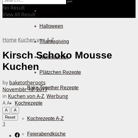
No Result
Muttertag
View All Result
Halloween
Home
Kuchen von A-Z
Thanksgiving
Kirsch Schoko Mousse
Weihnachten
Kuchen
Plätzchen Rezepte
by
baketotheroots
Bake Together Rezepte
November 12, 2017
in
Kuchen von A-Z
,
Werbung
A
A
Kochrezepte
A
A
Reset
Kochrezepte A-Z
3
Feierabendküche