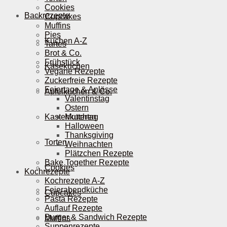
Cookies
Backrezepte
Cupcakes
Muffins
Pies
Kuchen A-Z
Tartes
Brot & Co.
Frühstück
Käsekuchen
Vegane Rezepte
Zuckerfreie Rezepte
Feiertage & Anlässe
Apfelkuchen & Co.
Valentinstag
Ostern
Kastenkuchen
Muttertag
Halloween
Thanksgiving
Torten
Weihnachten
Plätzchen Rezepte
Bake Together Rezepte
Cookies
Kochrezepte
Kochrezepte A-Z
Feierabendküche
Cupcakes
Pasta Rezepte
Auflauf Rezepte
Burger & Sandwich Rezepte
Muffins
Suppenrezepte