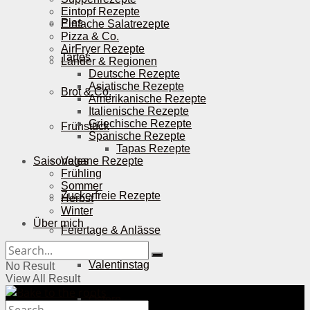
Eintopf Rezepte
Pies
Einfache Salatrezepte
Pizza & Co.
AirFryer Rezepte
Tartes
Länder & Regionen
Deutsche Rezepte
Asiatische Rezepte
Brot & Co.
Amerikanische Rezepte
Italienische Rezepte
Griechische Rezepte
Frühstück
Spanische Rezepte
Tapas Rezepte
Saisonales
Vegane Rezepte
Frühling
Sommer
Zuckerfreie Rezepte
Herbst
Winter
Über mich
Feiertage & Anlässe
Valentinstag
No Result
View All Result
Ostern