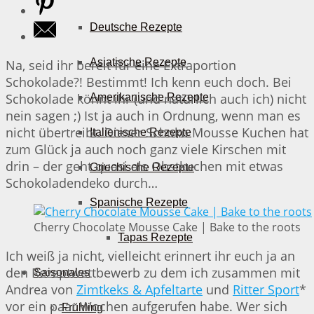
Deutsche Rezepte
Asiatische Rezepte
Na, seid ihr bereit für eine Extraportion
Schokolade?! Bestimmt! Ich kenn euch doch. Bei
Schokolade könnt ihr (und natürlich auch ich) nicht
Amerikanische Rezepte
nein sagen ;) Ist ja auch in Ordnung, wenn man es
nicht übertreibt. Dieser Schoko Mousse Kuchen hat
Italienische Rezepte
zum Glück ja auch noch ganz viele Kirschen mit
drin – der geht quasi als Obstkuchen mit etwas
Griechische Rezepte
Schokoladendeko durch…
Spanische Rezepte
Cherry Chocolate Mousse Cake | Bake to the roots
Tapas Rezepte
Ich weiß ja nicht, vielleicht erinnert ihr euch ja an
den Rezeptwettbewerb zu dem ich zusammen mit
Saisonales
Andrea von
Zimtkeks & Apfeltarte
und
Ritter Sport
*
vor ein paar Wochen aufgerufen habe. Wer sich
Frühling