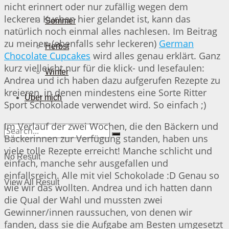
nicht erinnert oder nur zufällig wegen dem
leckeren Kuchen hier gelandet ist, kann das
Sommer
natürlich noch einmal alles nachlesen. Im Beitrag
zu meinen (ebenfalls sehr leckeren)
German
Herbst
Chocolate Cupcakes
wird alles genau erklärt. Ganz
kurz vielleicht nur für die klick- und lesefaulen:
Winter
Andrea und ich haben dazu aufgerufen Rezepte zu
kreieren, in denen mindestens eine Sorte Ritter
Über mich
Sport Schokolade verwendet wird. So einfach ;)
Im Verlauf der zwei Wochen, die den Bäckern und
Bäckerinnen zur Verfügung standen, haben uns
viele tolle Rezepte erreicht! Manche schlicht und
No Result
einfach, manche sehr ausgefallen und
einfallsreich. Alle mit viel Schokolade :D Genau so
View All Result
wie wir das wollten. Andrea und ich hatten dann
die Qual der Wahl und mussten zwei
Gewinner/innen raussuchen, von denen wir
fanden, dass sie die Aufgabe am Besten umgesetzt