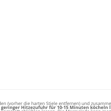
den (vorher die harten Stiele entfernen) und zusamme
 geringer Hitzezufuhr für 10-15 Minuten köcheln 