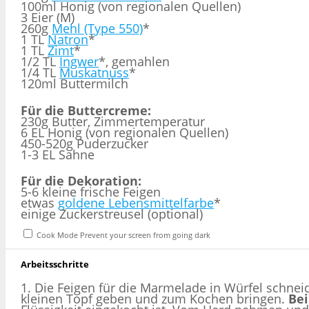
100
ml Honig (von regionalen Quellen)
3
Eier (M)
260g
Mehl (Type 550)
*
1
TL
Natron
*
1
TL
Zimt
*
1/2
TL
Ingwer
*, gemahlen
1/4
TL
Muskatnuss
*
120ml Buttermilch
Für die Buttercreme:
230g
Butter, Zimmertemperatur
6
EL Honig (von regionalen Quellen)
450
-
520
g Puderzucker
1-3 EL Sahne
Für die Dekoration:
5
-
6
kleine frische Feigen
etwas
goldene Lebensmittelfarbe
*
einige Zuckerstreusel (optional)
Cook Mode
Prevent your screen from going dark
Arbeitsschritte
1. Die Feigen für die Marmelade in Würfel schnei
kleinen Topf geben und zum Kochen bringen.
Bei