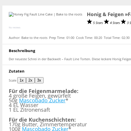
Honig & Feigen »F
5 Stars
4 Stars
3 
No reviews
Author:
Bake to the roots
Prep Time:
01:00
Cook Time:
00:20
Total Time:
02:30
Beschreibung
Der neueste Schrei in der Backwelt – Fault Line Torten. Diese leckere Honig Feigen
Zutaten
Scale
1x
2x
3x
Für die Feigenmarmelade:
4
große Feigen, gewürfelt
50g
Mascobado Zucker
*
4
EL Wasser
1 EL Zitronensaft
Für die Kuchenschichten:
170g
Butter, Zimmertemperatur
100g
Mascobado Zucker
*