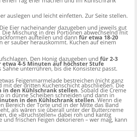
n einen Tag eher machen und im Kühlschrank
r auslegen und leicht einfetten. Zur Seite stellen.
 Die Eier nacheinander dazugeben und jeweils gut
. Die Mischung in drei Portionen abwechselnd mit
 Backformen aufteilen und dann
für etwa 18-20
enn er sauber herauskommt. Kuchen auf einem
g aufschlagen. Den Honig dazugeben und
für 2-3
r etwa 4-5 Minuten auf höchster Stufe
as Sahne unterrühren, bis die Konsistenz passt.
t etwas Feigenmarmelade bestreichen (nicht ganz
mit der dritten Kuchenschicht abschließen. Die
 in den Kühlschrank stellen
. Sobald die Creme
Deko in dünne Scheiben schneiden und dann in
inuten in den Kühlschrank stellen
. Wenn die
en Bereich der Torte und in der Mitte das Band
ieht, als wären sie überall unter der Buttercreme
en, die »Bruchstellen« dabei roh und kantig
me und frischen Feigen dekorieren – wer mag, kann