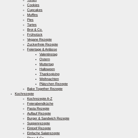
Torten
Cookies
Cupcakes
Muffins
Pies
Tartes
Brot & Co.
Frühstück
Vegane Rezepte
Zuckerfreie Rezepte
Feiertage & Anlässe
Valentinstag
Ostern
Muttertag
Halloween
Thanksgiving
Weihnachten
Plätzchen Rezepte
Bake Together Rezepte
Kochrezepte
Kochrezepte A-Z
Feierabendküche
Pasta Rezepte
Auflauf Rezepte
Burger & Sandwich Rezepte
Suppenrezepte
Eintopf Rezepte
Einfache Salatrezepte