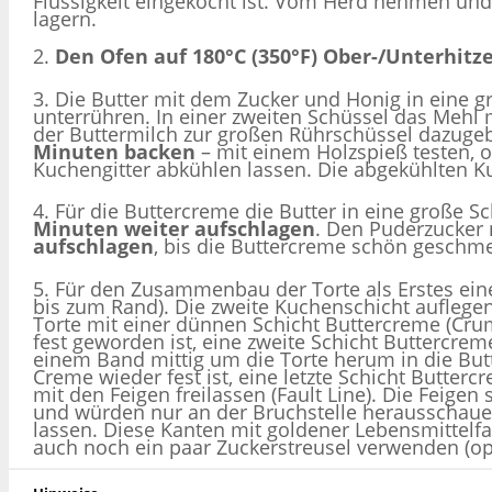
Flüssigkeit eingekocht ist. Vom Herd nehmen u
lagern.
2.
Den Ofen auf 180°C (350°F) Ober-/Unterhitz
3. Die Butter mit dem Zucker und Honig in eine g
unterrühren. In einer zweiten Schüssel das Mehl
der Buttermilch zur großen Rührschüssel dazugeb
Minuten backen
– mit einem Holzspieß testen, 
Kuchengitter abkühlen lassen. Die abgekühlten K
4. Für die Buttercreme die Butter in eine große 
Minuten weiter aufschlagen
. Den Puderzucker
aufschlagen
, bis die Buttercreme schön geschmeid
5. Für den Zusammenbau der Torte als Erstes ein
bis zum Rand). Die zweite Kuchenschicht auflege
Torte mit einer dünnen Schicht Buttercreme (Cr
fest geworden ist, eine zweite Schicht Buttercre
einem Band mittig um die Torte herum in die Bu
Creme wieder fest ist, eine letzte Schicht Butter
mit den Feigen freilassen (Fault Line). Die Feige
und würden nur an der Bruchstelle herausschauen.
lassen. Diese Kanten mit goldener Lebensmittelfa
auch noch ein paar Zuckerstreusel verwenden (opt