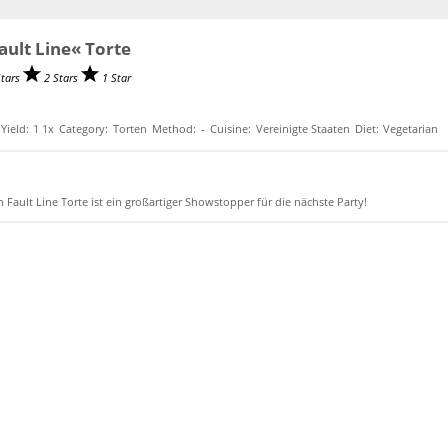
ault Line« Torte
Stars
2 Stars
1 Star
Yield:
1
1
x
Category:
Torten
Method:
-
Cuisine:
Vereinigte Staaten
Diet:
Vegetarian
 Fault Line Torte ist ein großartiger Showstopper für die nächste Party!