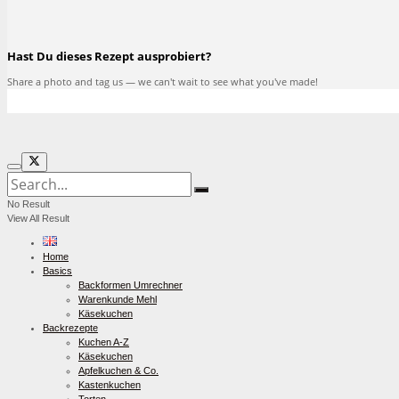
Hast Du dieses Rezept ausprobiert?
Share a photo and tag us — we can't wait to see what you've made!
No Result
View All Result
Home
Basics
Backformen Umrechner
Warenkunde Mehl
Käsekuchen
Backrezepte
Kuchen A-Z
Käsekuchen
Apfelkuchen & Co.
Kastenkuchen