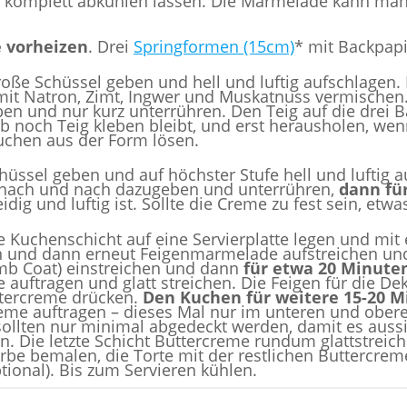
nd komplett abkühlen lassen. Die Marmelade kann ma
e vorheizen
. Drei
Springformen (15cm)
* mit Backpapie
roße Schüssel geben und hell und luftig aufschlagen.
 mit Natron, Zimt, Ingwer und Muskatnuss vermischen
en und nur kurz unterrühren. Den Teig auf die drei
ob noch Teig kleben bleibt, und erst herausholen, w
uchen aus der Form lösen.
Schüssel geben und auf höchster Stufe hell und lufti
 nach und nach dazugeben und unterrühren,
dann fü
ig und luftig ist. Sollte die Creme zu fest sein, etw
e Kuchenschicht auf eine Servierplatte legen und mi
n und dann erneut Feigenmarmelade aufstreichen und 
umb Coat) einstreichen und dann
für etwa 20 Minuten
me auftragen und glatt streichen. Die Feigen für die 
ttercreme drücken.
Den Kuchen für weitere 15-20 M
creme auftragen – dieses Mal nur im unteren und ober
n sollten nur minimal abgedeckt werden, damit es auss
 Die letzte Schicht Buttercreme rundum glattstreich
rbe bemalen, die Torte mit der restlichen Buttercre
ional). Bis zum Servieren kühlen.