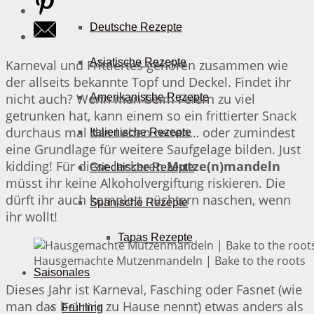
Deutsche Rezepte
Asiatische Rezepte
Karneval und Frittiertes gehören zusammen wie
der allseits bekannte Topf und Deckel. Findet ihr
nicht auch? Wenn man beim Feiern zu viel
Amerikanische Rezepte
getrunken hat, kann einem so ein frittierter Snack
durchaus mal das Leben retten… oder zumindest
Italienische Rezepte
eine Grundlage für weitere Saufgelage bilden. Just
kidding! Für diese leckeren
Mutze(n)mandeln
Griechische Rezepte
müsst ihr keine Alkoholvergiftung riskieren. Die
dürft ihr auch komplett nüchtern naschen, wenn
Spanische Rezepte
ihr wollt!
Tapas Rezepte
Hausgemachte Mutzenmandeln | Bake to the roots
Saisonales
Dieses Jahr ist Karneval, Fasching oder Fasnet (wie
man das bei mir zu Hause nennt) etwas anders als
Frühling