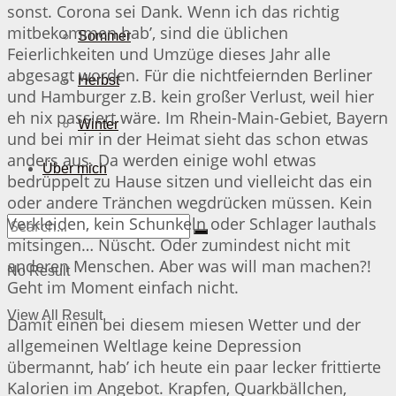
sonst. Corona sei Dank. Wenn ich das richtig
mitbekommen hab’, sind die üblichen
Sommer
Feierlichkeiten und Umzüge dieses Jahr alle
abgesagt worden. Für die nichtfeiernden Berliner
Herbst
und Hamburger z.B. kein großer Verlust, weil hier
eh nix passiert wäre. Im Rhein-Main-Gebiet, Bayern
Winter
und bei mir in der Heimat sieht das schon etwas
anders aus. Da werden einige wohl etwas
Über mich
bedrüppelt zu Hause sitzen und vielleicht das ein
oder andere Tränchen wegdrücken müssen. Kein
Verkleiden, kein Schunkeln oder Schlager lauthals
mitsingen… Nüscht. Oder zumindest nicht mit
anderen Menschen. Aber was will man machen?!
No Result
Geht im Moment einfach nicht.
View All Result
Damit einen bei diesem miesen Wetter und der
allgemeinen Weltlage keine Depression
übermannt, hab’ ich heute ein paar lecker frittierte
Kalorien im Angebot. Krapfen, Quarkbällchen,