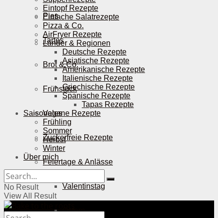
Eintopf Rezepte
Pies
Einfache Salatrezepte
Pizza & Co.
AirFryer Rezepte
Tartes
Länder & Regionen
Deutsche Rezepte
Asiatische Rezepte
Brot & Co.
Amerikanische Rezepte
Italienische Rezepte
Griechische Rezepte
Frühstück
Spanische Rezepte
Tapas Rezepte
Saisonales
Vegane Rezepte
Frühling
Sommer
Zuckerfreie Rezepte
Herbst
Winter
Über mich
Feiertage & Anlässe
Valentinstag
No Result
View All Result
Ostern