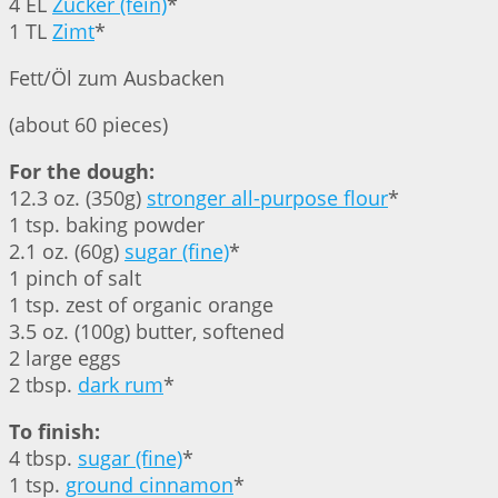
4 EL
Zucker (fein)
*
1 TL
Zimt
*
Fett/Öl zum Ausbacken
(about 60 pieces)
For the dough:
12.3 oz. (350g)
stronger all-purpose flour
*
1 tsp. baking powder
2.1 oz. (60g)
sugar (fine)
*
1 pinch of salt
1 tsp. zest of organic orange
3.5 oz. (100g) butter, softened
2 large eggs
2 tbsp.
dark rum
*
To finish:
4 tbsp.
sugar (fine)
*
1 tsp.
ground cinnamon
*