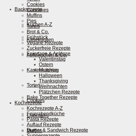
Cookies
Backrezepte
Cupcakes
Muffins
Pies
Kuchen A-Z
Tartes
Brot & Co.
Frühstück
Käsekuchen
Vegane Rezepte
Zuckerfreie Rezepte
Feiertage & Anlässe
Apfelkuchen & Co.
Valentinstag
Ostern
Kastenkuchen
Muttertag
Halloween
Thanksgiving
Torten
Weihnachten
Plätzchen Rezepte
Bake Together Rezepte
Cookies
Kochrezepte
Kochrezepte A-Z
Feierabendküche
Cupcakes
Pasta Rezepte
Auflauf Rezepte
Burger & Sandwich Rezepte
Muffins
Suppenrezepte