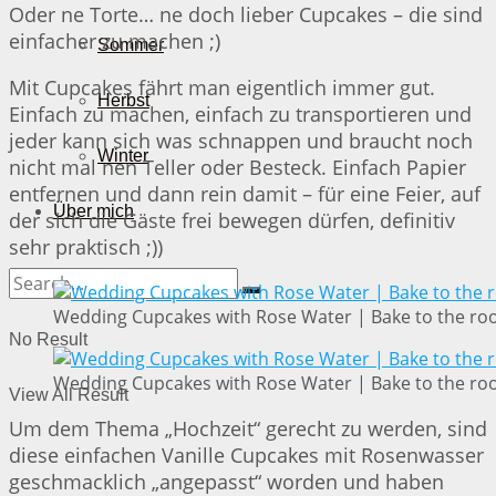
Oder ne Torte… ne doch lieber Cupcakes – die sind
einfacher zu machen ;)
Sommer
Mit Cupcakes fährt man eigentlich immer gut.
Herbst
Einfach zu machen, einfach zu transportieren und
jeder kann sich was schnappen und braucht noch
Winter
nicht mal nen Teller oder Besteck. Einfach Papier
entfernen und dann rein damit – für eine Feier, auf
Über mich
der sich die Gäste frei bewegen dürfen, definitiv
sehr praktisch ;))
Wedding Cupcakes with Rose Water | Bake to the ro
No Result
Wedding Cupcakes with Rose Water | Bake to the ro
View All Result
Um dem Thema „Hochzeit“ gerecht zu werden, sind
diese einfachen Vanille Cupcakes mit Rosenwasser
geschmacklich „angepasst“ worden und haben