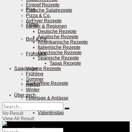
Eintopf Rezepte
Pies
Einfache Salatrezepte
Pizza & Co.
AirFryer Rezepte
Tartes
Länder & Regionen
Deutsche Rezepte
Asiatische Rezepte
Brot & Co.
Amerikanische Rezepte
Italienische Rezepte
Griechische Rezepte
Frühstück
Spanische Rezepte
Tapas Rezepte
Saisonales
Vegane Rezepte
Frühling
Sommer
Zuckerfreie Rezepte
Herbst
Winter
Über mich
Feiertage & Anlässe
Valentinstag
No Result
View All Result
Ostern