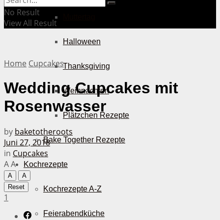
No Result
Muttertag
View All Result
Halloween
Home
Cupcakes
Thanksgiving
Wedding Cupcakes mit
Weihnachten
Rosenwasser
Plätzchen Rezepte
by
baketotheroots
Bake Together Rezepte
Juni 27, 2018
in
Cupcakes
A
A
Kochrezepte
A
A
Reset
Kochrezepte A-Z
1
Feierabendküche