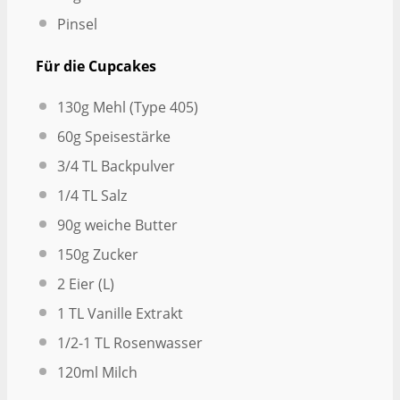
Pinsel
Für die Cupcakes
130g
Mehl (Type 405)
60g
Speisestärke
3/4
TL Backpulver
1/4
TL Salz
90g
weiche Butter
150g
Zucker
2
Eier (L)
1
TL Vanille Extrakt
1/2
-
1
TL Rosenwasser
120
ml Milch