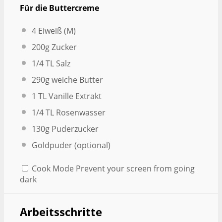
Für die Buttercreme
4
Eiweiß (M)
200g
Zucker
1/4
TL Salz
290g
weiche Butter
1
TL Vanille Extrakt
1/4
TL Rosenwasser
130g
Puderzucker
Goldpuder (optional)
Cook Mode
Prevent your screen from going
dark
Arbeitsschritte