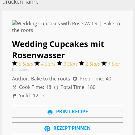
drucken kann.
Wedding Cupcakes mit
Rosenwasser
5 Stars
4 Stars
3 Stars
2 Stars
1 Star
No reviews
Author:
Bake to the roots
Prep Time:
40
Cook Time:
18
Total Time:
180
Yield:
1
2
1
x
PRINT RECIPE
REZEPT PINNEN