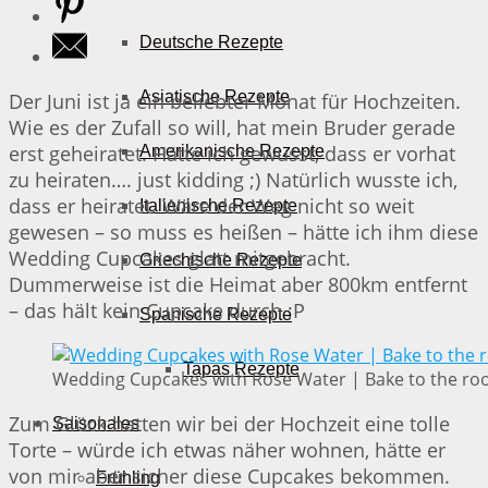
Deutsche Rezepte
Asiatische Rezepte
Der Juni ist ja ein beliebter Monat für Hochzeiten.
Wie es der Zufall so will, hat mein Bruder gerade
erst geheiratet. Hätte ich gewusst, dass er vorhat
Amerikanische Rezepte
zu heiraten…. just kidding ;) Natürlich wusste ich,
dass er heiratet. Wäre der Weg nicht so weit
Italienische Rezepte
gewesen – so muss es heißen – hätte ich ihm diese
Wedding Cupcakes glatt mitgebracht.
Griechische Rezepte
Dummerweise ist die Heimat aber 800km entfernt
– das hält kein Cupcake durch ;P
Spanische Rezepte
Tapas Rezepte
Wedding Cupcakes with Rose Water | Bake to the ro
Zum Glück hatten wir bei der Hochzeit eine tolle
Saisonales
Torte – würde ich etwas näher wohnen, hätte er
von mir aber sicher diese Cupcakes bekommen.
Frühling