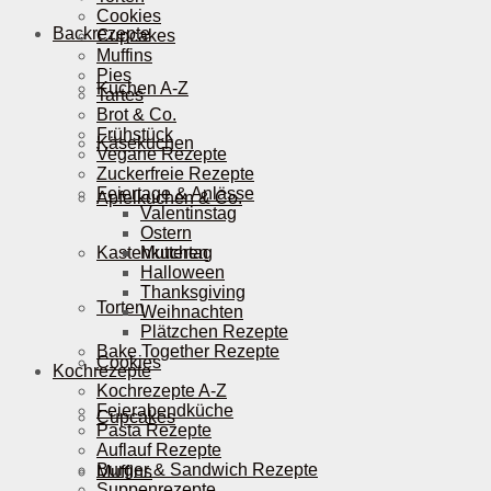
Cookies
Backrezepte
Cupcakes
Muffins
Pies
Kuchen A-Z
Tartes
Brot & Co.
Frühstück
Käsekuchen
Vegane Rezepte
Zuckerfreie Rezepte
Feiertage & Anlässe
Apfelkuchen & Co.
Valentinstag
Ostern
Kastenkuchen
Muttertag
Halloween
Thanksgiving
Torten
Weihnachten
Plätzchen Rezepte
Bake Together Rezepte
Cookies
Kochrezepte
Kochrezepte A-Z
Feierabendküche
Cupcakes
Pasta Rezepte
Auflauf Rezepte
Burger & Sandwich Rezepte
Muffins
Suppenrezepte