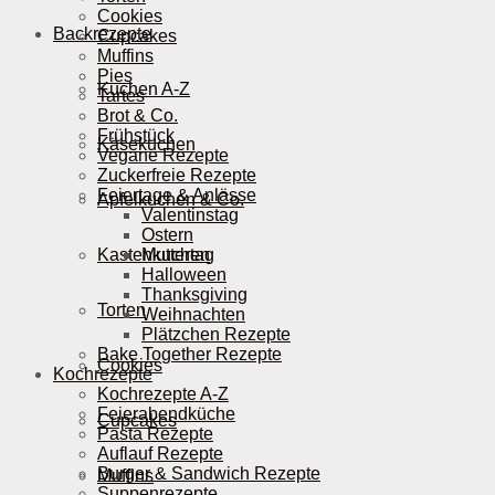
Cookies
Backrezepte
Cupcakes
Muffins
Pies
Kuchen A-Z
Tartes
Brot & Co.
Frühstück
Käsekuchen
Vegane Rezepte
Zuckerfreie Rezepte
Feiertage & Anlässe
Apfelkuchen & Co.
Valentinstag
Ostern
Kastenkuchen
Muttertag
Halloween
Thanksgiving
Torten
Weihnachten
Plätzchen Rezepte
Bake Together Rezepte
Cookies
Kochrezepte
Kochrezepte A-Z
Feierabendküche
Cupcakes
Pasta Rezepte
Auflauf Rezepte
Burger & Sandwich Rezepte
Muffins
Suppenrezepte