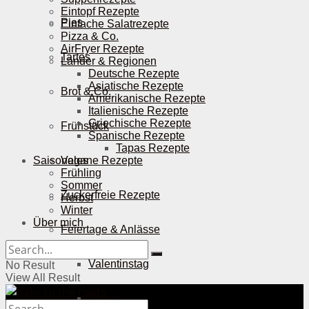
Eintopf Rezepte
Pies
Einfache Salatrezepte
Pizza & Co.
AirFryer Rezepte
Tartes
Länder & Regionen
Deutsche Rezepte
Asiatische Rezepte
Brot & Co.
Amerikanische Rezepte
Italienische Rezepte
Griechische Rezepte
Frühstück
Spanische Rezepte
Tapas Rezepte
Saisonales
Vegane Rezepte
Frühling
Sommer
Zuckerfreie Rezepte
Herbst
Winter
Über mich
Feiertage & Anlässe
Valentinstag
No Result
View All Result
Ostern