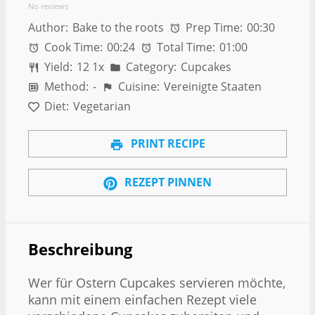
No reviews
Author:
Bake to the roots
Prep Time:
00:30
Cook Time:
00:24
Total Time:
01:00
Yield:
1
2
1
x
Category:
Cupcakes
Method:
-
Cuisine:
Vereinigte Staaten
Diet:
Vegetarian
PRINT RECIPE
REZEPT PINNEN
Beschreibung
Wer für Ostern Cupcakes servieren möchte,
kann mit einem einfachen Rezept viele