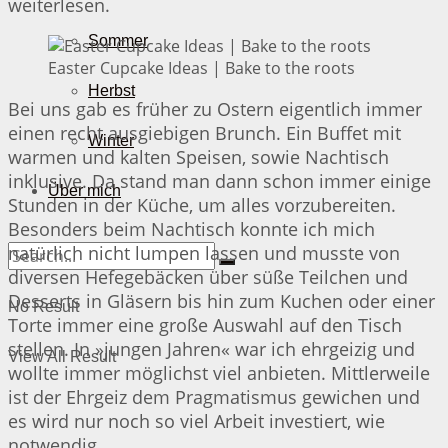
weiterlesen.
Sommer
Easter Cupcake Ideas | Bake to the roots
Herbst
Bei uns gab es früher zu Ostern eigentlich immer
einen recht ausgiebigen Brunch. Ein Buffet mit
Winter
warmen und kalten Speisen, sowie Nachtisch
inklusive. Da stand man dann schon immer einige
Über mich
Stunden in der Küche, um alles vorzubereiten.
Besonders beim Nachtisch konnte ich mich
natürlich nicht lumpen lassen und musste von
diversen Hefegebäcken über süße Teilchen und
Desserts in Gläsern bis hin zum Kuchen oder einer
No Result
Torte immer eine große Auswahl auf den Tisch
stellen. In »jungen Jahren« war ich ehrgeizig und
View All Result
wollte immer möglichst viel anbieten. Mittlerweile
ist der Ehrgeiz dem Pragmatismus gewichen und
es wird nur noch so viel Arbeit investiert, wie
notwendig…