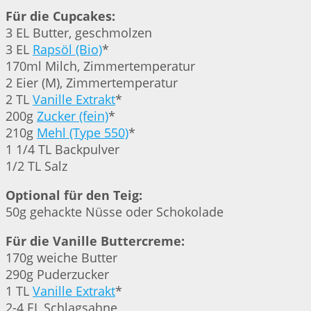
Für die Cupcakes:
3 EL Butter, geschmolzen
3 EL
Rapsöl (Bio)
*
170ml Milch, Zimmertemperatur
2 Eier (M), Zimmertemperatur
2 TL
Vanille Extrakt
*
200g
Zucker (fein)
*
210g
Mehl (Type 550)
*
1 1/4 TL Backpulver
1/2 TL Salz
Optional für den Teig:
50g gehackte Nüsse oder Schokolade
Für die Vanille Buttercreme:
170g weiche Butter
290g Puderzucker
1 TL
Vanille Extrakt
*
2-4 EL Schlagsahne