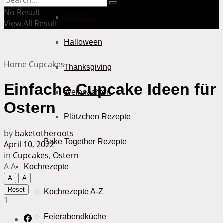
No Result
Muttertag
View All Result
Halloween
Home
Cupcakes
Thanksgiving
Einfache Cupcake Ideen für
Weihnachten
Ostern
Plätzchen Rezepte
by
baketotheroots
Bake Together Rezepte
April 10, 2022
in
Cupcakes
,
Ostern
A
A
Kochrezepte
A
A
Reset
Kochrezepte A-Z
1
Feierabendküche