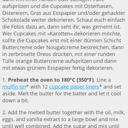
aufspritzen und die Cupcakes mit Osterhasen,
Ostereiern, Gras aus Esspapier und/oder gehackter
Schokolade weiter dekorieren. Schaut euch einfach
die Fotos dazu an, dann seht ihr, was gemeint ist.
Wer Cupcakes mit »Karotten« dekorieren möchte,
sollte die Cupcakes erst mit einer dünnen Schicht
Buttercreme oder Nougatcreme bestreichen, dann
in zerbröselte Oreos drücken, mit einer runden
Tülle orange Buttercreme aufspritzen und dann
mit etwas grünem Esspapier fertig dekorieren.
1.
Preheat the oven to 180°C (350°F)
. Line a
muffin tin
* with 12
cupcake paper liners
* and set
aside. Melt the butter for the batter and let it cool
down a bit.
2. Add the melted butter together with the oil, milk,
eggs, and vanilla extract to a large bowl and mix
until well combined. Add the sugar and mix until