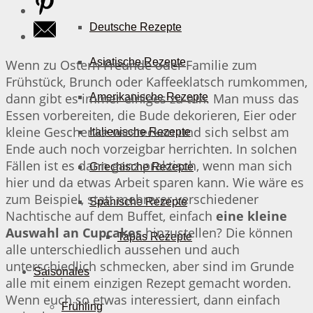
Deutsche Rezepte
Asiatische Rezepte
Wenn zu Ostern Freunde oder Familie zum
Frühstück, Brunch oder Kaffeeklatsch rumkommen,
dann gibt es immer einiges zu tun. Man muss das
Amerikanische Rezepte
Essen vorbereiten, die Bude dekorieren, Eier oder
kleine Geschenke verstecken und sich selbst am
Italienische Rezepte
Ende auch noch vorzeigbar herrichten. In solchen
Fällen ist es dann ganz praktisch, wenn man sich
Griechische Rezepte
hier und da etwas Arbeit sparen kann. Wie wäre es
zum Beispiel, statt mehrerer verschiedener
Spanische Rezepte
Nachtische auf dem Buffet, einfach
eine kleine
Auswahl an Cupcakes
hinzustellen? Die können
Tapas Rezepte
alle unterschiedlich aussehen und auch
unterschiedlich schmecken, aber sind im Grunde
Saisonales
alle mit einem einzigen Rezept gemacht worden.
Wenn euch so etwas interessiert, dann einfach
Frühling