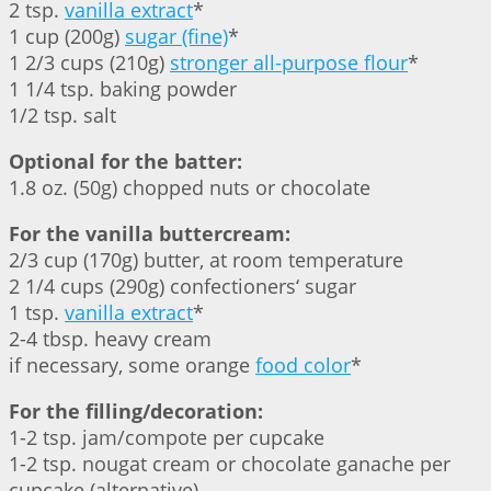
2 tsp.
vanilla extract
*
1 cup (200g)
sugar (fine)
*
1 2/3 cups (210g)
stronger all-purpose flour
*
1 1/4 tsp. baking powder
1/2 tsp. salt
Optional for the batter:
1.8 oz. (50g) chopped nuts or chocolate
For the vanilla buttercream:
2/3 cup (170g) butter, at room temperature
2 1/4 cups (290g) confectioners‘ sugar
1 tsp.
vanilla extract
*
2-4 tbsp. heavy cream
if necessary, some orange
food color
*
For the filling/decoration:
1-2 tsp. jam/compote per cupcake
1-2 tsp. nougat cream or chocolate ganache per
cupcake (alternative)