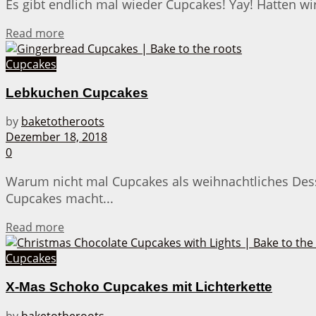
Es gibt endlich mal wieder Cupcakes! Yay! Hatten wi
Details
Read more
Cupcakes
Lebkuchen Cupcakes
by
baketotheroots
Dezember 18, 2018
0
Warum nicht mal Cupcakes als weihnachtliches Desse
Cupcakes macht...
Details
Read more
Cupcakes
X-Mas Schoko Cupcakes mit Lichterkette
by
baketotheroots