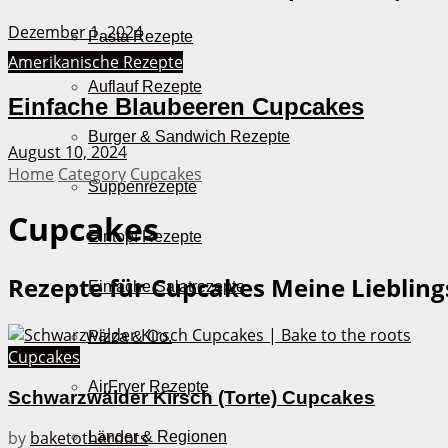
Dezember 1, 2024
Pasta Rezepte
Amerikanische Rezepte
Auflauf Rezepte
Einfache Blaubeeren Cupcakes
Burger & Sandwich Rezepte
August 10, 2024
Home
Category
Cupcakes
Suppenrezepte
Cupcakes
Eintopf Rezepte
Rezepte für Cupcakes
Meine Liebling
Einfache Salatrezepte
Pizza & Co.
Cupcakes
AirFryer Rezepte
Schwarzwälder Kirsch (Torte) Cupcakes
by
baketotheroots
Länder & Regionen