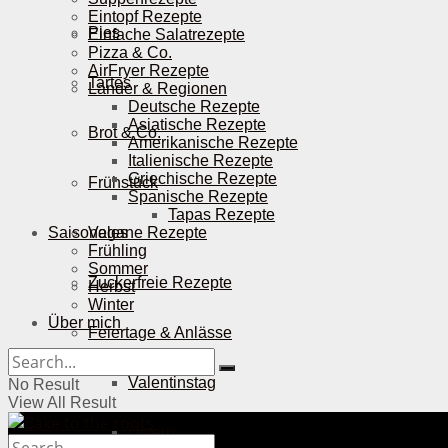
Eintopf Rezepte
Pies
Einfache Salatrezepte
Pizza & Co.
AirFryer Rezepte
Tartes
Länder & Regionen
Deutsche Rezepte
Asiatische Rezepte
Brot & Co.
Amerikanische Rezepte
Italienische Rezepte
Griechische Rezepte
Frühstück
Spanische Rezepte
Tapas Rezepte
Saisonales
Vegane Rezepte
Frühling
Sommer
Zuckerfreie Rezepte
Herbst
Winter
Über mich
Feiertage & Anlässe
Valentinstag
No Result
View All Result
Ostern