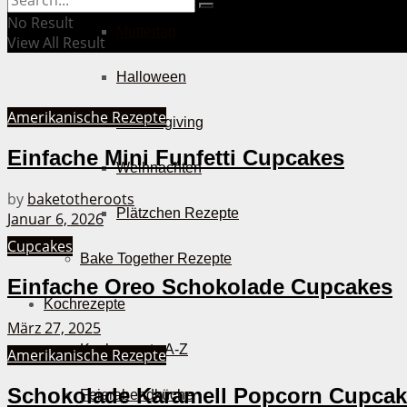
No Result
Muttertag
View All Result
Halloween
Amerikanische Rezepte
Thanksgiving
Einfache Mini Funfetti Cupcakes
Weihnachten
by
baketotheroots
Plätzchen Rezepte
Januar 6, 2026
Cupcakes
Bake Together Rezepte
Einfache Oreo Schokolade Cupcakes
Kochrezepte
März 27, 2025
Kochrezepte A-Z
Amerikanische Rezepte
Schokolade Karamell Popcorn Cupca
Feierabendküche