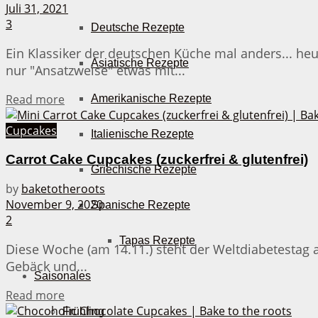
Juli 31, 2021
3
Deutsche Rezepte
Ein Klassiker der deutschen Küche mal anders... he
Asiatische Rezepte
nur "Ansatzweise" etwas mit...
Details
Read more
Amerikanische Rezepte
Cupcakes
Italienische Rezepte
Carrot Cake Cupcakes (zuckerfrei & glutenfrei)
Griechische Rezepte
by
baketotheroots
November 9, 2020
Spanische Rezepte
2
Tapas Rezepte
Diese Woche (am 14.11.) steht der Weltdiabetestag 
Gebäck und...
Saisonales
Details
Read more
Frühling