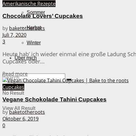
Amerikanische Rezepte
Sommer
Chocolate Lovers’ Cupcakes
Herbst
by
baketotheroots
Juli 7, 2020
3
Winter
Heute hab’ ich wieder einmal eine große Ladung Sc
Über mich
Cupcakes oder...
Details
Read more
Cupcakes
No Result
Vegane Schokolade Tahini Cupcakes
View All Result
by
baketotheroots
Oktober 6, 2019
0