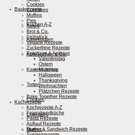
Cookies
Backrezepte
Cupcakes
Muffins
Pies
Kuchen A-Z
Tartes
Brot & Co.
Frühstück
Käsekuchen
Vegane Rezepte
Zuckerfreie Rezepte
Feiertage & Anlässe
Apfelkuchen & Co.
Valentinstag
Ostern
Kastenkuchen
Muttertag
Halloween
Thanksgiving
Torten
Weihnachten
Plätzchen Rezepte
Bake Together Rezepte
Cookies
Kochrezepte
Kochrezepte A-Z
Feierabendküche
Cupcakes
Pasta Rezepte
Auflauf Rezepte
Burger & Sandwich Rezepte
Muffins
Suppenrezepte