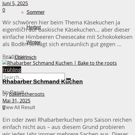
Juni 5, 2025
0
Sommer
Wir schwören hier beim Thema Käsekuchen ja
Herbst
eigentlich auf baskische Käsekuchen... aber dieser
einfache Himbeeren Cheesecake mit Schokokeksen
Winter
als Boden schlägt sich erstaunlich gut gegen ...
Details
Read more
Über mich
Frühling
Rhabarber Schmand Kuchen
No Result
by
baketotheroots
Mai 31, 2025
0
View All Result
Ein oder zwei Rhabarberkuchen pro Saison reichen
einfach nicht aus – aus diesem Grund probieren
wir jedes Jahr immer mehrere Sachen aus. Dieser