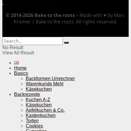
▪
Datenschutzerklärung
© 2014-2026 Bake to the roots –
Made with ♥ by Marc
Kromer | Bake to the roots. All rights reserved.
No Result
View All Result
Home
Basics
Backformen Umrechner
Warenkunde Mehl
Käsekuchen
Backrezepte
Kuchen A-Z
Käsekuchen
Apfelkuchen & Co.
Kastenkuchen
Torten
Cookies