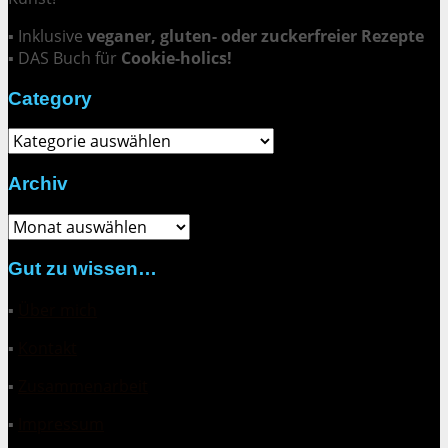
▪ Inklusive
veganer, gluten- oder zuckerfreier Rezepte
▪ DAS Buch für
Cookie-holics!
Category
Category
Archiv
Archiv
Gut zu wissen…
▪
Über mich
▪
Kontakt
▪
Zusammenarbeit
▪
Impressum