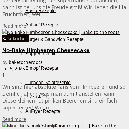
der Obstabteilung der Supermärkte auftauchen,
dann ist bei uns die Freude groß! Wir lieben die lila
Pasta Rezepte
Früchtchen, weil ...
Auflauf Rezepte
Details
Read more
Käsekuchen
Burger & Sandwich Rezepte
No-Bake Himbeeren Cheesecake
Suppenrezepte
by
baketotheroots
Juli 5, 2025
Eintopf Rezepte
1
Einfache Salatrezepte
Wir sind hier absolute Fans von Himbeeren und so
ziemlich allem, was man damit anstellen kann.
Pizza & Co.
Diese kleinen rot-pinken Beerchen sind einfach
super lecker! Wenn ...
AirFryer Rezepte
Details
Read more
Länder & Regionen