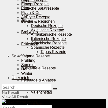
Eintopf Rezepte
Pies
Einfache Salatrezepte
Pizza & Co.
AirFryer Rezepte
Tartes
Länder & Regionen
Deutsche Rezepte
Asiatische Rezepte
Brot & Co.
Amerikanische Rezepte
Italienische Rezepte
Griechische Rezepte
Frühstück
Spanische Rezepte
Tapas Rezepte
Saisonales
Vegane Rezepte
Frühling
Sommer
Zuckerfreie Rezepte
Herbst
Winter
Über mich
Feiertage & Anlässe
Valentinstag
No Result
View All Result
Ostern