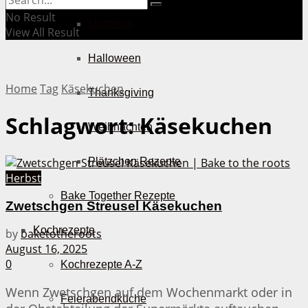
No Result
Muttertag
View All Result
Halloween
Home
Tag
Käsekuchen
Thanksgiving
Schlagwort:
Käsekuchen
Weihnachten
Plätzchen Rezepte
Herbst
Bake Together Rezepte
Zwetschgen Streusel Käsekuchen
Kochrezepte
by
baketotheroots
August 16, 2025
0
Kochrezepte A-Z
Wenn Zwetschgen auf dem Wochenmarkt oder in
Feierabendküche