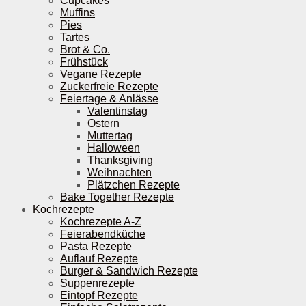
Cupcakes
Muffins
Pies
Tartes
Brot & Co.
Frühstück
Vegane Rezepte
Zuckerfreie Rezepte
Feiertage & Anlässe
Valentinstag
Ostern
Muttertag
Halloween
Thanksgiving
Weihnachten
Plätzchen Rezepte
Bake Together Rezepte
Kochrezepte
Kochrezepte A-Z
Feierabendküche
Pasta Rezepte
Auflauf Rezepte
Burger & Sandwich Rezepte
Suppenrezepte
Eintopf Rezepte