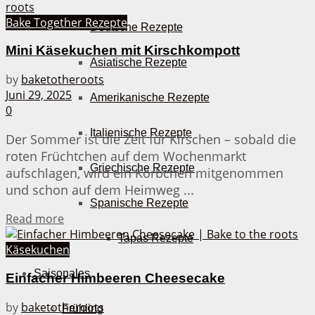
Bake Together Rezepte
Deutsche Rezepte
Mini Käsekuchen mit Kirschkompott
Asiatische Rezepte
by
baketotheroots
Juni 29, 2025
Amerikanische Rezepte
0
Italienische Rezepte
Der Sommer ist die Zeit für Kirschen – sobald die
roten Früchtchen auf dem Wochenmarkt
Griechische Rezepte
aufschlagen, wird ein Körbchen mitgenommen
und schon auf dem Heimweg ...
Spanische Rezepte
Details
Read more
Tapas Rezepte
Käsekuchen
Saisonales
Einfacher Himbeeren Cheesecake
by
baketotheroots
Frühling