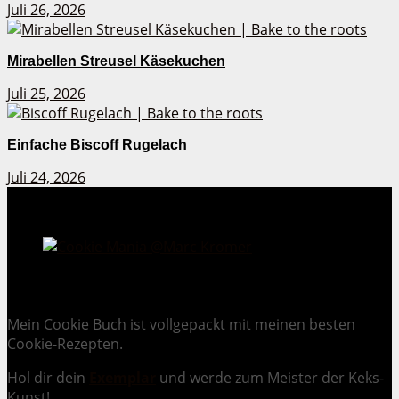
Juli 26, 2026
Mirabellen Streusel Käsekuchen
Juli 25, 2026
Einfache Biscoff Rugelach
Juli 24, 2026
Cookie Mania:
100 verlockende Keksrezepte.
Mein Cookie Buch ist vollgepackt mit meinen besten
Cookie-Rezepten.
Hol dir dein
Exemplar
und
werde zum Meister der Keks-
Kunst
!