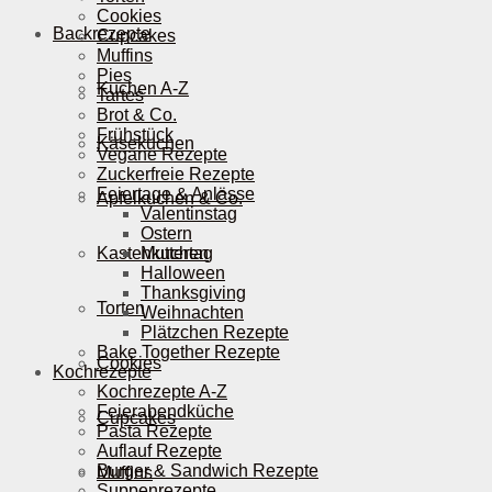
Cookies
Backrezepte
Cupcakes
Muffins
Pies
Kuchen A-Z
Tartes
Brot & Co.
Frühstück
Käsekuchen
Vegane Rezepte
Zuckerfreie Rezepte
Feiertage & Anlässe
Apfelkuchen & Co.
Valentinstag
Ostern
Kastenkuchen
Muttertag
Halloween
Thanksgiving
Torten
Weihnachten
Plätzchen Rezepte
Bake Together Rezepte
Cookies
Kochrezepte
Kochrezepte A-Z
Feierabendküche
Cupcakes
Pasta Rezepte
Auflauf Rezepte
Burger & Sandwich Rezepte
Muffins
Suppenrezepte