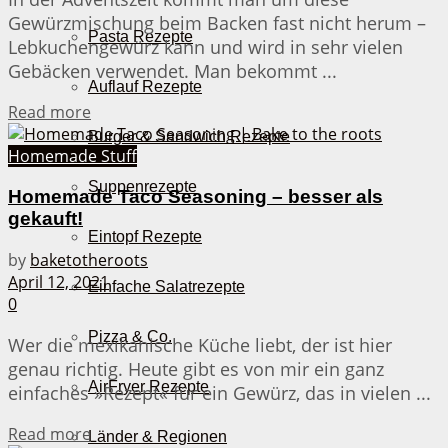
Gewürzmischung beim Backen fast nicht herum –
Pasta Rezepte
Lebkuchengewürz kann und wird in sehr vielen
Gebäcken verwendet. Man bekommt ...
Auflauf Rezepte
Details
Read more
Burger & Sandwich Rezepte
Homemade Stuff
Suppenrezepte
Homemade Taco Seasoning – besser als
gekauft!
Eintopf Rezepte
by
baketotheroots
April 12, 2021
Einfache Salatrezepte
0
Pizza & Co.
Wer die mexikanische Küche liebt, der ist hier
genau richtig. Heute gibt es von mir ein ganz
AirFryer Rezepte
einfaches »Rezept« für ein Gewürz, das in vielen ...
Details
Read more
Länder & Regionen