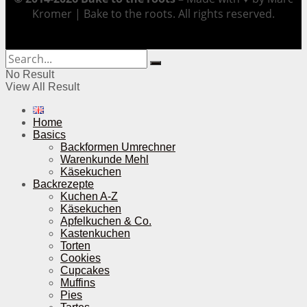
Kromer | Bake to the roots. All rights reserved.
No Result
View All Result
Home
Basics
Backformen Umrechner
Warenkunde Mehl
Käsekuchen
Backrezepte
Kuchen A-Z
Käsekuchen
Apfelkuchen & Co.
Kastenkuchen
Torten
Cookies
Cupcakes
Muffins
Pies