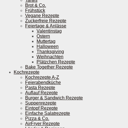
Tartes
Brot & Co.
Frühstück
Vegane Rezepte
Zuckerfreie Rezepte
Feiertage & Anlässe
Valentinstag
Ostern
Muttertag
Halloween
Thanksgiving
Weihnachten
Plätzchen Rezepte
Bake Together Rezepte
Kochrezepte
Kochrezepte A-Z
Feierabendküche
Pasta Rezepte
Auflauf Rezepte
Burger & Sandwich Rezepte
Suppenrezepte
Eintopf Rezepte
Einfache Salatrezepte
Pizza & Co.
AirFryer Rezepte