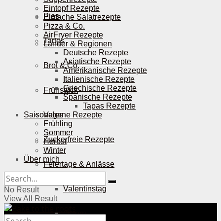
Eintopf Rezepte
Pies
Einfache Salatrezepte
Pizza & Co.
AirFryer Rezepte
Tartes
Länder & Regionen
Deutsche Rezepte
Asiatische Rezepte
Brot & Co.
Amerikanische Rezepte
Italienische Rezepte
Griechische Rezepte
Frühstück
Spanische Rezepte
Tapas Rezepte
Saisonales
Vegane Rezepte
Frühling
Sommer
Zuckerfreie Rezepte
Herbst
Winter
Über mich
Feiertage & Anlässe
Valentinstag
No Result
View All Result
Ostern