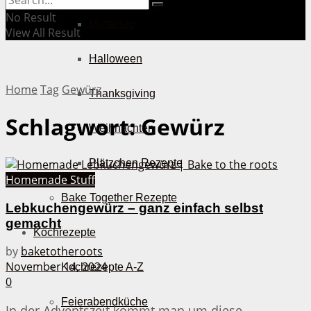
No Result
Muttertag
View All Result
Halloween
Home
Tag
Gewürz
Thanksgiving
Schlagwort:
Gewürz
Weihnachten
Plätzchen Rezepte
Homemade Stuff
Bake Together Rezepte
Lebkuchengewürz – ganz einfach selbst
gemacht
Kochrezepte
by
baketotheroots
November 14, 2024
Kochrezepte A-Z
0
Feierabendküche
In der Adventszeit kommt man um diese