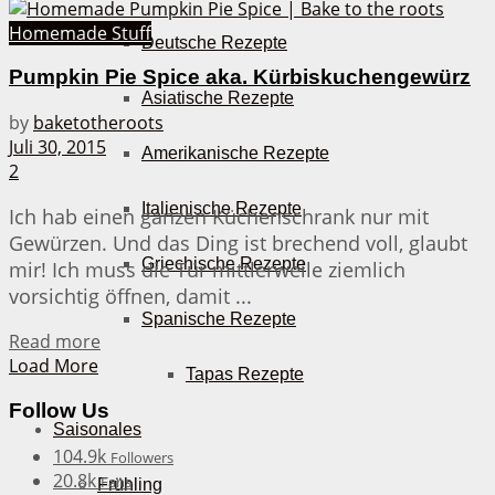
Homemade Stuff
Deutsche Rezepte
Pumpkin Pie Spice aka. Kürbiskuchengewürz
Asiatische Rezepte
by
baketotheroots
Juli 30, 2015
Amerikanische Rezepte
2
Italienische Rezepte
Ich hab einen ganzen Küchenschrank nur mit
Gewürzen. Und das Ding ist brechend voll, glaubt
Griechische Rezepte
mir! Ich muss die Tür mittlerweile ziemlich
vorsichtig öffnen, damit ...
Spanische Rezepte
Details
Read more
Load More
Tapas Rezepte
Follow Us
Saisonales
104.9k
Followers
20.8k
Fans
Frühling