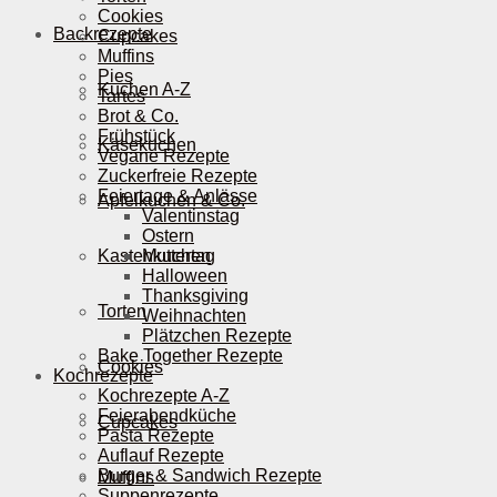
Cookies
Backrezepte
Cupcakes
Muffins
Pies
Kuchen A-Z
Tartes
Brot & Co.
Frühstück
Käsekuchen
Vegane Rezepte
Zuckerfreie Rezepte
Feiertage & Anlässe
Apfelkuchen & Co.
Valentinstag
Ostern
Kastenkuchen
Muttertag
Halloween
Thanksgiving
Torten
Weihnachten
Plätzchen Rezepte
Bake Together Rezepte
Cookies
Kochrezepte
Kochrezepte A-Z
Feierabendküche
Cupcakes
Pasta Rezepte
Auflauf Rezepte
Burger & Sandwich Rezepte
Muffins
Suppenrezepte