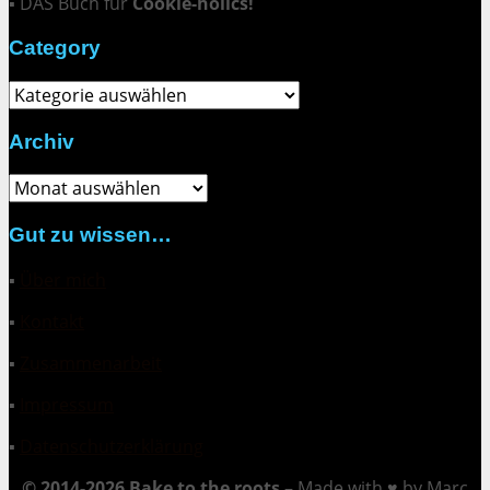
▪ DAS Buch für
Cookie-holics!
Category
Category
Archiv
Archiv
Gut zu wissen…
▪
Über mich
▪
Kontakt
▪
Zusammenarbeit
▪
Impressum
▪
Datenschutzerklärung
© 2014-2026 Bake to the roots –
Made with ♥ by Marc