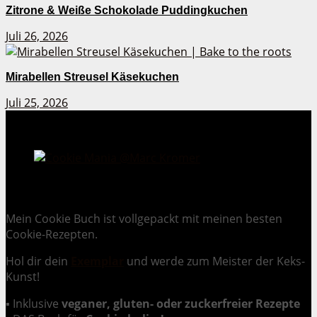
Zitrone & Weiße Schokolade Puddingkuchen
Juli 26, 2026
Mirabellen Streusel Käsekuchen
Juli 25, 2026
Cookie Mania:
100 verlockende Keksrezepte.
Mein Cookie Buch ist vollgepackt mit meinen besten
Cookie-Rezepten.
Hol dir dein
Exemplar
und
werde zum Meister der Keks-
Kunst
!
▪ Inklusive
veganer, gluten- oder zuckerfreier Rezepte