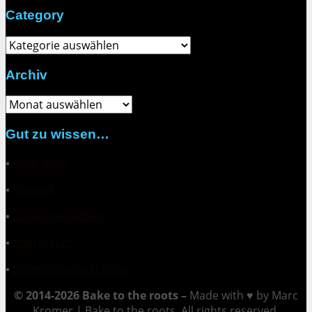
Category
Category
Archiv
Archiv
Gut zu wissen…
▪
Über mich
▪
Kontakt
▪
Zusammenarbeit
▪
Impressum
▪
Datenschutzerklärung
© 2014-2026 Bake to the roots –
Made with ♥ by Marc
Kromer | Bake to the roots. All rights reserved.