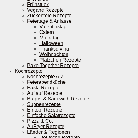
Frühstück
Vegane Rezepte
Zuckerfreie Rezepte
Feiertage & Anlässe
Valentinstag
Ostern
Muttertag
Halloween
Thanksgiving
Weihnachten
Plätzchen Rezepte
Bake Together Rezepte
Kochrezepte
Kochrezepte A-Z
Feierabendküche
Pasta Rezepte
Auflauf Rezepte
Burger & Sandwich Rezepte
Suppenrezepte
Eintopf Rezepte
Einfache Salatrezepte
Pizza & Co.
AirFryer Rezepte
Länder & Regionen
Deutsche Rezepte