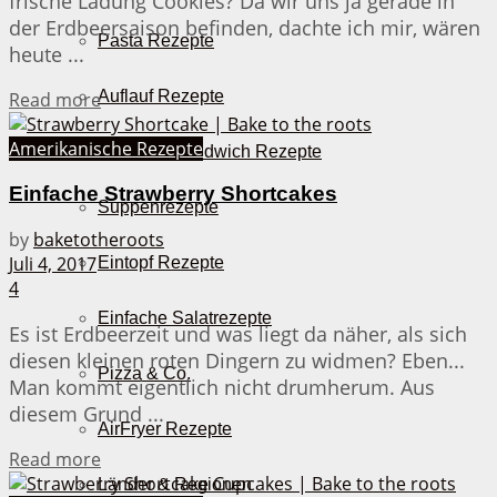
frische Ladung Cookies? Da wir uns ja gerade in
der Erdbeersaison befinden, dachte ich mir, wären
Pasta Rezepte
heute ...
Auflauf Rezepte
Details
Read more
Amerikanische Rezepte
Burger & Sandwich Rezepte
Einfache Strawberry Shortcakes
Suppenrezepte
by
baketotheroots
Juli 4, 2017
Eintopf Rezepte
4
Einfache Salatrezepte
Es ist Erdbeerzeit und was liegt da näher, als sich
diesen kleinen roten Dingern zu widmen? Eben...
Pizza & Co.
Man kommt eigentlich nicht drumherum. Aus
diesem Grund ...
AirFryer Rezepte
Details
Read more
Länder & Regionen