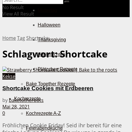
No Result
Muttertag
View All Result
Halloween
Home
Tag
Shortcake
Thanksgiving
Schlagwort:
Shortcake
Weihnachten
Plätzchen Rezepte
Kekse
Bake Together Rezepte
Shortcake Cookies mit Erdbeeren
Kochrezepte
by
baketotheroots
Mai 28, 2021
0
Kochrezepte A-Z
Fröhlichen Cookie Friday! Seid ihr bereit für eine
Feierabendküche