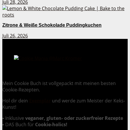
Juli 28, 2026
Zitrone & Weiße Schokolade Puddingkuchen
Juli 26, 2026
Cookie Mania:
100 verlockende Keksrezepte.
Mein Cookie Buch ist vollgepackt mit meinen besten
Cookie-Rezepten.
Hol dir dein
Exemplar
und
werde zum Meister der Keks-
Kunst
!
▪ Inklusive
veganer, gluten- oder zuckerfreier Rezepte
▪ DAS Buch für
Cookie-holics!