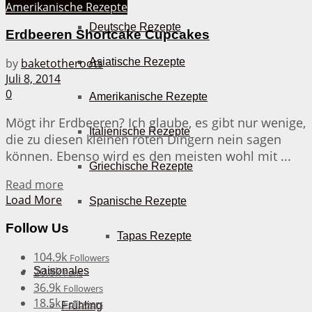
Amerikanische Rezepte
Deutsche Rezepte
Erdbeeren Shortcake Cupcakes
Asiatische Rezepte
by
baketotheroots
Juli 8, 2014
0
Amerikanische Rezepte
Mögt ihr Erdbeeren? Ich glaube, es gibt nur wenige,
Italienische Rezepte
die zu diesen kleinen roten Dingern nein sagen
können. Ebenso wird es den meisten wohl mit ...
Griechische Rezepte
Details
Read more
Load More
Spanische Rezepte
Follow Us
Tapas Rezepte
104.9k
Followers
20.8k
Saisonales
Fans
36.9k
Followers
18.5k
Followers
Frühling