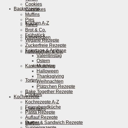
Cookies
Backrezepte
Cupcakes
Muffins
Pies
Kuchen A-Z
Tartes
Brot & Co.
Frühstück
Käsekuchen
Vegane Rezepte
Zuckerfreie Rezepte
Feiertage & Anlässe
Apfelkuchen & Co.
Valentinstag
Ostern
Kastenkuchen
Muttertag
Halloween
Thanksgiving
Torten
Weihnachten
Plätzchen Rezepte
Bake Together Rezepte
Cookies
Kochrezepte
Kochrezepte A-Z
Feierabendküche
Cupcakes
Pasta Rezepte
Auflauf Rezepte
Burger & Sandwich Rezepte
Muffins
Suppenrezepte