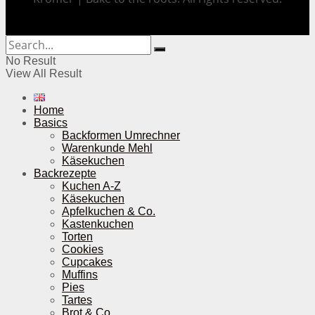
No Result
View All Result
Home
Basics
Backformen Umrechner
Warenkunde Mehl
Käsekuchen
Backrezepte
Kuchen A-Z
Käsekuchen
Apfelkuchen & Co.
Kastenkuchen
Torten
Cookies
Cupcakes
Muffins
Pies
Tartes
Brot & Co.