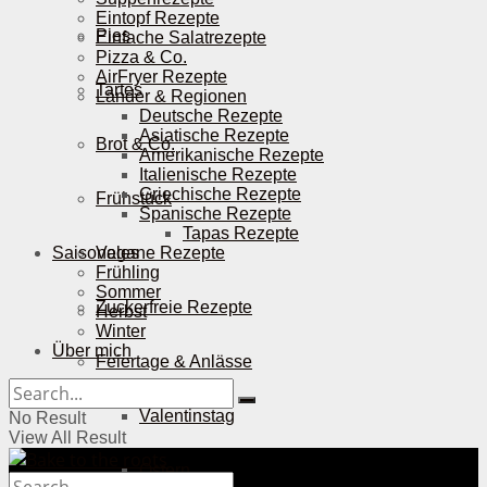
Eintopf Rezepte
Pies
Einfache Salatrezepte
Pizza & Co.
AirFryer Rezepte
Tartes
Länder & Regionen
Deutsche Rezepte
Asiatische Rezepte
Brot & Co.
Amerikanische Rezepte
Italienische Rezepte
Griechische Rezepte
Frühstück
Spanische Rezepte
Tapas Rezepte
Saisonales
Vegane Rezepte
Frühling
Sommer
Zuckerfreie Rezepte
Herbst
Winter
Über mich
Feiertage & Anlässe
Valentinstag
No Result
View All Result
Ostern