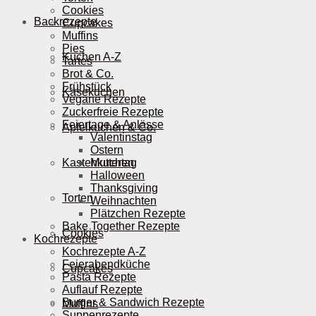
Cookies
Backrezepte
Cupcakes
Muffins
Pies
Kuchen A-Z
Tartes
Brot & Co.
Frühstück
Käsekuchen
Vegane Rezepte
Zuckerfreie Rezepte
Feiertage & Anlässe
Apfelkuchen & Co.
Valentinstag
Ostern
Kastenkuchen
Muttertag
Halloween
Thanksgiving
Torten
Weihnachten
Plätzchen Rezepte
Bake Together Rezepte
Cookies
Kochrezepte
Kochrezepte A-Z
Feierabendküche
Cupcakes
Pasta Rezepte
Auflauf Rezepte
Burger & Sandwich Rezepte
Muffins
Suppenrezepte