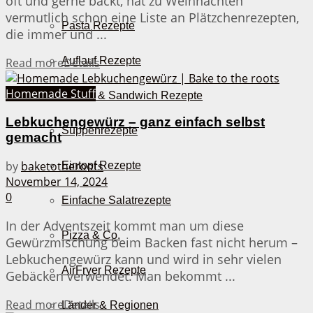
oft und gerne backt, hat zu Weihnachten
vermutlich schon eine Liste an Plätzchenrezepten,
Pasta Rezepte
die immer und ...
Auflauf Rezepte
Read more
Details
Homemade Stuff
Burger & Sandwich Rezepte
Lebkuchengewürz – ganz einfach selbst
Suppenrezepte
gemacht
by
baketotheroots
Eintopf Rezepte
November 14, 2024
0
Einfache Salatrezepte
In der Adventszeit kommt man um diese
Pizza & Co.
Gewürzmischung beim Backen fast nicht herum –
Lebkuchengewürz kann und wird in sehr vielen
AirFryer Rezepte
Gebäcken verwendet. Man bekommt ...
Read more
Details
Länder & Regionen