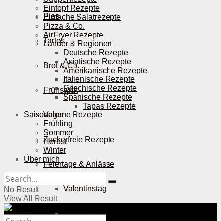
Eintopf Rezepte
Pies
Einfache Salatrezepte
Pizza & Co.
AirFryer Rezepte
Tartes
Länder & Regionen
Deutsche Rezepte
Asiatische Rezepte
Brot & Co.
Amerikanische Rezepte
Italienische Rezepte
Griechische Rezepte
Frühstück
Spanische Rezepte
Tapas Rezepte
Saisonales
Vegane Rezepte
Frühling
Sommer
Zuckerfreie Rezepte
Herbst
Winter
Über mich
Feiertage & Anlässe
Valentinstag
No Result
View All Result
Ostern