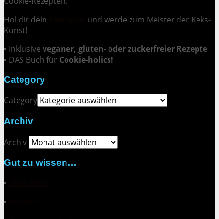
Cookie-Rezepten.
Hol dir dein
Exemplar
und
werde zum Meister der Keks-
Kunst
!
▪ Inklusive
veganer, gluten- oder zuckerfreier Rezepte
▪ DAS Buch für
Cookie-holics!
Category
Category
Archiv
Archiv
Gut zu wissen…
▪
Über mich
▪
Kontakt