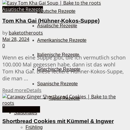
Asiatische Rezepte
Deutsche Rezepte
Tom Kha Gai (Hühner-Kokos-Suppe)
Asiatische Rezepte
by
baketotheroots
Mai 28, 2024
Amerikanische Rezepte
0
Italienische Rezepte
Wenn es eine Suppe gibt, die ich vermutlich schon
100.000 Mal gegessen habe, dann ist das wohl
Griechische Rezepte
Tom Kha Gai. Diese leckere Hühner-Kokos-Suppe,
die man ...
Spanische Rezepte
Read more
Details
Tapas Rezepte
Herzhafte Snacks
Saisonales
Shortbread Cookies mit Kümmel & Ingwer
Frühling