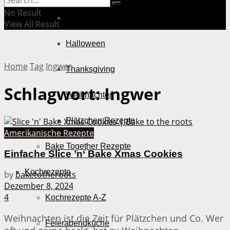
No Result
Muttertag
View All Result
Halloween
Home
Tag
Ingwer
Thanksgiving
Schlagwort:
Ingwer
Weihnachten
Plätzchen Rezepte
Amerikanische Rezepte
Bake Together Rezepte
Einfache Slice ’n‘ Bake Xmas Cookies
Kochrezepte
by
baketotheroots
Dezember 8, 2024
4
Kochrezepte A-Z
Weihnachten ist die Zeit für Plätzchen und Co. Wer
Feierabendküche