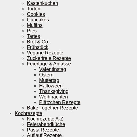
Kastenkuchen
Torten
Cookies
Cupcakes
Muffins
Pies
Tartes
Brot & Co.
Frühstück
Vegane Rezepte
Zuckerfreie Rezepte
Feiertage & Anlässe
Valentinstag
Ostern
Muttertag
Halloween
Thanksgiving
Weihnachten
Plätzchen Rezepte
Bake Together Rezepte
Kochrezepte
Kochrezepte A-Z
Feierabendküche
Pasta Rezepte
Auflauf Rezepte