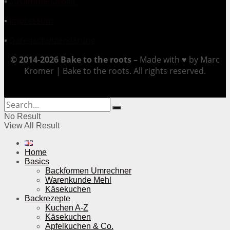
▪
Zusammenarbeit
▪
Impressum
▪
Datenschutzerklärung
© 2014-2026 Bake to the roots –
Made with ♥ by Marc
Kromer | Bake to the roots. All rights reserved.
No Result
View All Result
Home
Basics
Backformen Umrechner
Warenkunde Mehl
Käsekuchen
Backrezepte
Kuchen A-Z
Käsekuchen
Apfelkuchen & Co.