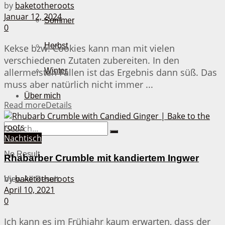
by
baketotheroots
Januar 12, 2024
Sommer
0
Herbst
Kekse bzw. Cookies kann man mit vielen
verschiedenen Zutaten zubereiten. In den
allermeisten Fällen ist das Ergebnis dann süß. Das
Winter
muss aber natürlich nicht immer ...
Über mich
Read more
Details
Nachtisch
No Result
Rhabarber Crumble mit kandiertem Ingwer
by
baketotheroots
View All Result
April 10, 2021
0
Ich kann es im Frühjahr kaum erwarten, dass der