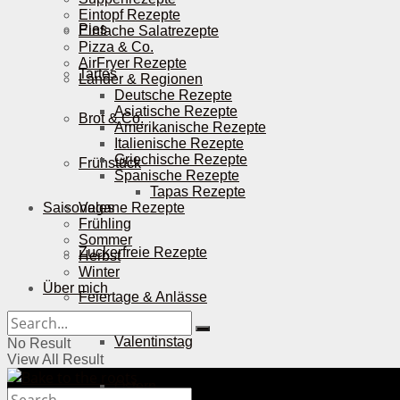
Eintopf Rezepte
Pies
Einfache Salatrezepte
Pizza & Co.
AirFryer Rezepte
Tartes
Länder & Regionen
Deutsche Rezepte
Asiatische Rezepte
Brot & Co.
Amerikanische Rezepte
Italienische Rezepte
Griechische Rezepte
Frühstück
Spanische Rezepte
Tapas Rezepte
Saisonales
Vegane Rezepte
Frühling
Sommer
Zuckerfreie Rezepte
Herbst
Winter
Über mich
Feiertage & Anlässe
Valentinstag
No Result
View All Result
Ostern