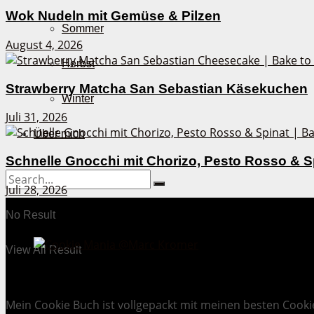
Wok Nudeln mit Gemüse & Pilzen
Sommer
August 4, 2026
Herbst
Strawberry Matcha San Sebastian Käsekuchen
Winter
Juli 31, 2026
Über mich
Schnelle Gnocchi mit Chorizo, Pesto Rosso & S
Juli 28, 2026
No Result
View All Result
Cookie Mania:
100 verlockende Keksrezepte.
Mein Cookie Buch ist vollgepackt mit meinen besten Cooki