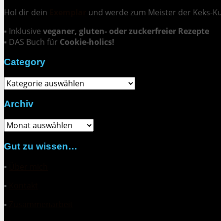
Hol dir dein
Exemplar
und
werde zum Meister der Keks-K
▪ Inklusive
veganer, gluten- oder zuckerfreier Rezepte
▪ DAS Buch für
Cookie-holics!
Category
Category
Archiv
Archiv
Gut zu wissen…
▪
Über mich
▪
Kontakt
▪
Zusammenarbeit