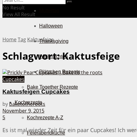
No Result
Muttertag
View All Result
Halloween
Home
Tag
Kaktusfeige
Thanksgiving
Schlagwort:
Kaktusfeige
Weihnachten
Plätzchen Rezepte
Cupcakes
Bake Together Rezepte
Kaktusfeigen Cupcakes
Kochrezepte
by
baketotheroots
November 9, 2015
5
Kochrezepte A-Z
Es ist mal wieder Zeit für ein paar Cupcakes! Ich we
Feierabendküche