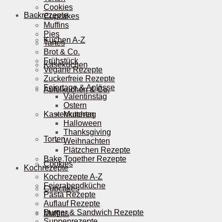
Cookies
Backrezepte
Cupcakes
Muffins
Pies
Kuchen A-Z
Tartes
Brot & Co.
Frühstück
Käsekuchen
Vegane Rezepte
Zuckerfreie Rezepte
Feiertage & Anlässe
Apfelkuchen & Co.
Valentinstag
Ostern
Kastenkuchen
Muttertag
Halloween
Thanksgiving
Torten
Weihnachten
Plätzchen Rezepte
Bake Together Rezepte
Cookies
Kochrezepte
Kochrezepte A-Z
Feierabendküche
Cupcakes
Pasta Rezepte
Auflauf Rezepte
Burger & Sandwich Rezepte
Muffins
Suppenrezepte