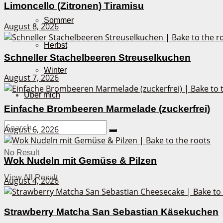
Limoncello (Zitronen) Tiramisu
Sommer
August 8, 2026
Herbst
Schneller Stachelbeeren Streuselkuchen
Winter
August 7, 2026
Über mich
Einfache Brombeeren Marmelade (zuckerfrei)
August 6, 2026
No Result
Wok Nudeln mit Gemüse & Pilzen
View All Result
August 4, 2026
Strawberry Matcha San Sebastian Käsekuchen