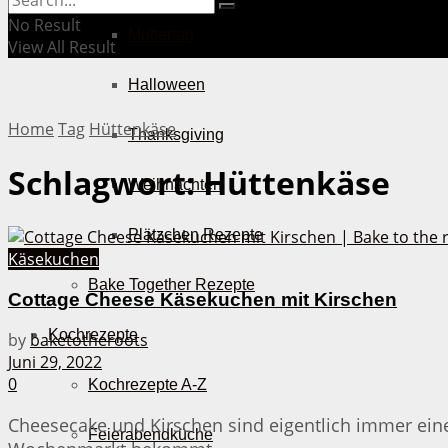
No Result
Muttertag
View All Result
Halloween
Home
Tag
Hüttenkäse
Thanksgiving
Schlagwort:
Hüttenkäse
Weihnachten
Plätzchen Rezepte
Käsekuchen
Bake Together Rezepte
Cottage Cheese Käsekuchen mit Kirschen
Kochrezepte
by
baketotheroots
Juni 29, 2022
0
Kochrezepte A-Z
Cheesecake und Kirschen sind eigentlich immer ein
Feierabendküche