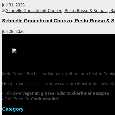
Juli 31, 2026
Schnelle Gnocchi mit Chorizo, Pesto Rosso & S
Juli 28, 2026
Cookie Mania:
100 verlockende Keksrezepte.
Mein Cookie Buch ist vollgepackt mit meinen besten Cooki
Hol dir dein
Exemplar
und
werde zum Meister der Keks-K
▪ Inklusive
veganer, gluten- oder zuckerfreier Rezepte
▪ DAS Buch für
Cookie-holics!
Category