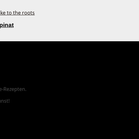
pinat
e-Rezepten.
unst
!