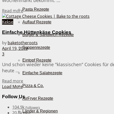
Wochenmarkt bekommt. ...
Pasta Rezepte
Details
Read more
Kekse
Auflauf Rezepte
Einfache Hüttenkäse Cookies
Burger & Sandwich Rezepte
by
baketotheroots
Suppenrezepte
April 19, 2019
3
Eintopf Rezepte
Und schon wieder keine "klassischen" Cookies für den
heute ...
Einfache Salatrezepte
Details
Read more
Pizza & Co.
Load More
Follow Us
AirFryer Rezepte
104.9k
Followers
Länder & Regionen
20.8k
Fans