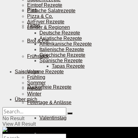
Eintopf Rezepte
Pies
Einfache Salatrezepte
Pizza & Co.
AirFryer Rezepte
Tartes
Länder & Regionen
Deutsche Rezepte
Asiatische Rezepte
Brot & Co.
Amerikanische Rezepte
Italienische Rezepte
Griechische Rezepte
Frühstück
Spanische Rezepte
Tapas Rezepte
Saisonales
Vegane Rezepte
Frühling
Sommer
Zuckerfreie Rezepte
Herbst
Winter
Über mich
Feiertage & Anlässe
Valentinstag
No Result
View All Result
Ostern