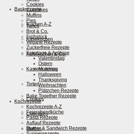
Cookies
Backrezepte
Cupcakes
Muffins
Pies
Kuchen A-Z
Tartes
Brot & Co.
Frühstück
Käsekuchen
Vegane Rezepte
Zuckerfreie Rezepte
Feiertage & Anlässe
Apfelkuchen & Co.
Valentinstag
Ostern
Kastenkuchen
Muttertag
Halloween
Thanksgiving
Torten
Weihnachten
Plätzchen Rezepte
Bake Together Rezepte
Cookies
Kochrezepte
Kochrezepte A-Z
Feierabendküche
Cupcakes
Pasta Rezepte
Auflauf Rezepte
Burger & Sandwich Rezepte
Muffins
Suppenrezepte