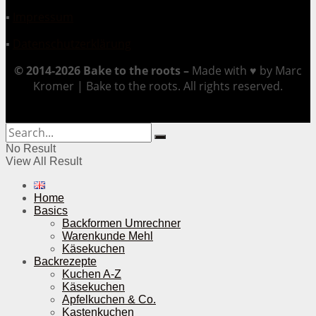
▪
Impressum
▪
Datenschutzerklärung
© 2014-2026 Bake to the roots –
Made with ♥ by Marc
Kromer | Bake to the roots. All rights reserved.
No Result
View All Result
Home
Basics
Backformen Umrechner
Warenkunde Mehl
Käsekuchen
Backrezepte
Kuchen A-Z
Käsekuchen
Apfelkuchen & Co.
Kastenkuchen