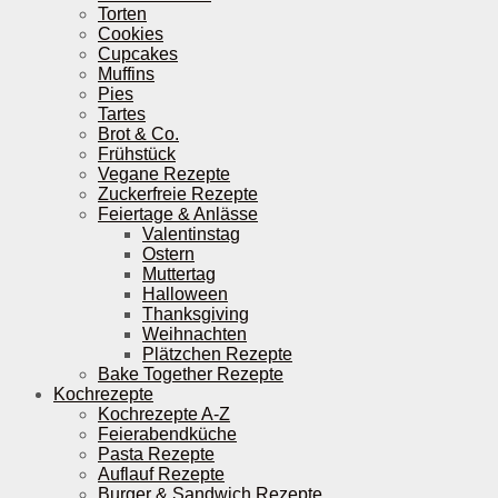
Torten
Cookies
Cupcakes
Muffins
Pies
Tartes
Brot & Co.
Frühstück
Vegane Rezepte
Zuckerfreie Rezepte
Feiertage & Anlässe
Valentinstag
Ostern
Muttertag
Halloween
Thanksgiving
Weihnachten
Plätzchen Rezepte
Bake Together Rezepte
Kochrezepte
Kochrezepte A-Z
Feierabendküche
Pasta Rezepte
Auflauf Rezepte
Burger & Sandwich Rezepte