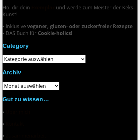
Hol dir dein
Exemplar
und
werde zum Meister der Keks-
Kunst
!
▪ Inklusive
veganer, gluten- oder zuckerfreier Rezepte
▪ DAS Buch für
Cookie-holics!
Category
Category
Archiv
Archiv
Gut zu wissen…
▪
Über mich
▪
Kontakt
▪
Zusammenarbeit