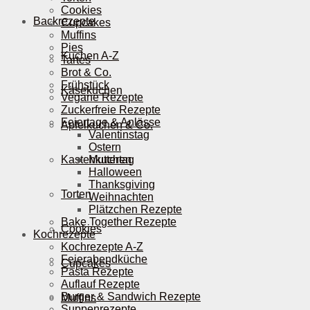
Cookies
Backrezepte
Cupcakes
Muffins
Pies
Kuchen A-Z
Tartes
Brot & Co.
Frühstück
Käsekuchen
Vegane Rezepte
Zuckerfreie Rezepte
Feiertage & Anlässe
Apfelkuchen & Co.
Valentinstag
Ostern
Kastenkuchen
Muttertag
Halloween
Thanksgiving
Torten
Weihnachten
Plätzchen Rezepte
Bake Together Rezepte
Cookies
Kochrezepte
Kochrezepte A-Z
Feierabendküche
Cupcakes
Pasta Rezepte
Auflauf Rezepte
Burger & Sandwich Rezepte
Muffins
Suppenrezepte