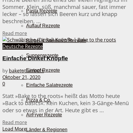
Sommer. Klein, süß, manchmal sauer, fast immer
Pasta Rezepte
lecker – so lassen sich Beeren kurz und knapp
beschreiben. ...
Auflauf Rezepte
Details
Read more
Burger & Sandwich Rezepte
Deutsche Rezepte
Suppenrezepte
Einfache Dinkel Knöpfle
by
baketotheroots
Eintopf Rezepte
Oktober 21, 2020
0
Einfache Salatrezepte
Statt »Bake to the roots« heißt das Motto heute
Pizza & Co.
»Back to basics«. Kein Kuchen, kein 3-Gänge-Menü
oder so etwas in der Art. Heute gibt es ...
AirFryer Rezepte
Details
Read more
Load More
Länder & Regionen