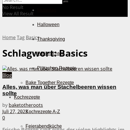
No Result
Muttertag
View All Result
Halloween
Home
Tag
Basics
Thanksgiving
Schlagwort:
Basics
Weihnachten
Plätzchen Rezepte
Blog
Bake Together Rezepte
Alles, was man über Stachelbeeren wissen
sollte
Kochrezepte
by
baketotheroots
Juli 27, 2023
Kochrezepte A-Z
0
Feierabendküche
Frische Beeren sind eines der vielen Highlights im