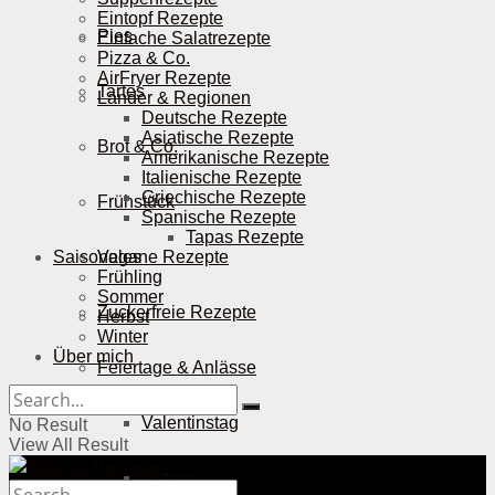
Eintopf Rezepte
Pies
Einfache Salatrezepte
Pizza & Co.
AirFryer Rezepte
Tartes
Länder & Regionen
Deutsche Rezepte
Asiatische Rezepte
Brot & Co.
Amerikanische Rezepte
Italienische Rezepte
Griechische Rezepte
Frühstück
Spanische Rezepte
Tapas Rezepte
Saisonales
Vegane Rezepte
Frühling
Sommer
Zuckerfreie Rezepte
Herbst
Winter
Über mich
Feiertage & Anlässe
Valentinstag
No Result
View All Result
Ostern