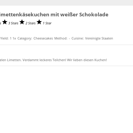
Limettenkäsekuchen mit weißer Schokolade
rs
3 Stars
2 Stars
1 Star
Yield:
1
1
x
Category:
Cheesecakes
Method:
-
Cuisine:
Vereinigte Staaten
len Limetten. Verdammt leckeres Teilchen! Wir lieben diesen Kuchen!