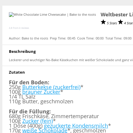
Weltbester 
5 Stars
4 Sta
4.8
from
4
reviews
Author:
Bake to the roots
Prep Time:
00:45
Cook Time:
00:00
Total Time:
09:00
Beschreibung
Leckerer und wuchtiger No-Bake Käsekuchen mit weißer Schokolade und ganz vie
Zutaten
Für den Boden:
250g
Butterkekse (zuckerfrei)
*
100g
brauner Zucker
*
1/4 TL Salz
110g Butter, geschmolzen
Für die Füllung:
680g Frischkäse, Zimmertemperatur
100g
Zucker (fein)
*
1 Dose (400g)
gezuckerte Kondensmilch
*
170g
weiße Schokolade
*, geschmolzen