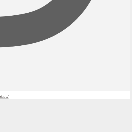
olade/