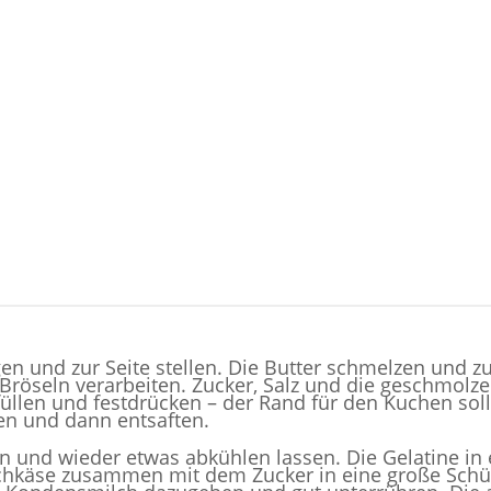
en und zur Seite stellen. Die Butter schmelzen und zur
Bröseln verarbeiten. Zucker, Salz und die geschmolze
füllen und festdrücken – der Rand für den Kuchen soll
ben und dann entsaften.
en und wieder etwas abkühlen lassen. Die Gelatine i
schkäse zusammen mit dem Zucker in eine große Schüs