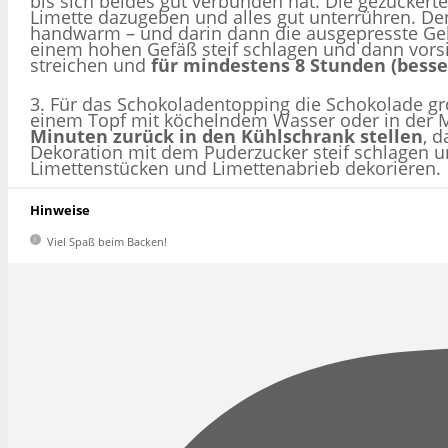
bis sich beides gut verbunden hat. Die gezucker
Limette dazugeben und alles gut unterrühren. De
handwarm – und darin dann die ausgepresste Gela
einem hohen Gefäß steif schlagen und dann vorsic
streichen und
für mindestens 8 Stunden (besse
3. Für das Schokoladentopping die Schokolade g
einem Topf mit köchelndem Wasser oder in der M
Minuten zurück in den Kühlschrank stellen
, d
Dekoration mit dem Puderzucker steif schlagen un
Limettenstücken und Limettenabrieb dekorieren.
Hinweise
Viel Spaß beim Backen!