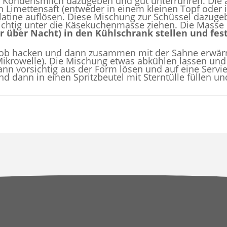
te Kondensmilch dazugeben und gut unterrühren. Die
n Limettensaft (entweder in einem kleinen Topf oder 
tine auflösen. Diese Mischung zur Schüssel dazugeb
htig unter die Käsekuchenmasse ziehen. Die Masse da
r über Nacht) in den Kühlschrank stellen und fes
rob hacken und dann zusammen mit der Sahne erwärme
ikrowelle). Die Mischung etwas abkühlen lassen und
ann vorsichtig aus der Form lösen und auf eine Servie
d dann in einen Spritzbeutel mit Sterntülle füllen 