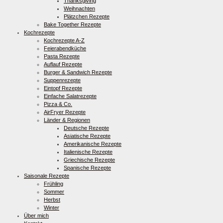
Thanksgiving
Weihnachten
Plätzchen Rezepte
Bake Together Rezepte
Kochrezepte
Kochrezepte A-Z
Feierabendküche
Pasta Rezepte
Auflauf Rezepte
Burger & Sandwich Rezepte
Suppenrezepte
Eintopf Rezepte
Einfache Salatrezepte
Pizza & Co.
AirFryer Rezepte
Länder & Regionen
Deutsche Rezepte
Asiatische Rezepte
Amerikanische Rezepte
Italienische Rezepte
Griechische Rezepte
Spanische Rezepte
Saisonale Rezepte
Frühling
Sommer
Herbst
Winter
Über mich