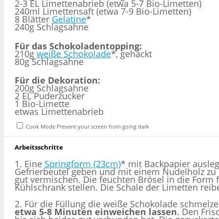
2-3 EL Limettenabrieb (etwa 5-7 Bio-Limetten)
240ml Limettensaft (etwa 7-9 Bio-Limetten)
8 Blätter
Gelatine
*
240g Schlagsahne
Für das Schokoladentopping:
210g
weiße Schokolade
*, gehackt
80g Schlagsahne
Für die Dekoration:
200g Schlagsahne
2 EL Puderzucker
1 Bio-Limette
etwas Limettenabrieb
Cook Mode
Prevent your screen from going dark
Arbeitsschritte
1. Eine
Springform (23cm)
* mit Backpapier ausleg
Gefrierbeutel geben und mit einem Nudelholz zu 
gut vermischen. Die feuchten Brösel in die Form 
Kühlschrank stellen. Die Schale der Limetten rei
2. Für die Füllung die weiße Schokolade schmelz
etwa 5-8 Minuten einweichen lassen
. Den Fri