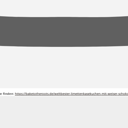
e finden
:
https://baketotheroots.de/weltbester-limettenkasekuchen-mit-weiser-schok