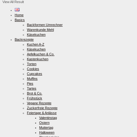
View All Result
Home
Basics
Backformen Umrechner
Warenkunde Mehl
Käsekuchen
Backrezepte
Kuchen A-Z
Käsekuchen
Apfelkuchen & Co.
Kastenkuchen
Torten
Cookies
Cupcakes
Muffins
Pies
Tartes
Brot & Co.
Frühstück
Vegane Rezepte
Zuckerfreie Rezepte
Feiertage & Anlässe
Valentinstag
Ostern
Muttertag
Halloween