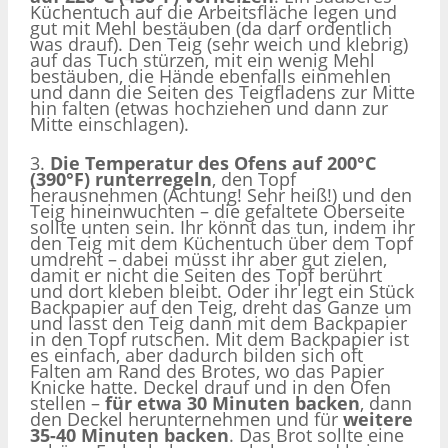
Küchentuch auf die Arbeitsfläche legen und
gut mit Mehl bestäuben (da darf ordentlich
was drauf). Den Teig (sehr weich und klebrig)
auf das Tuch stürzen, mit ein wenig Mehl
bestäuben, die Hände ebenfalls einmehlen
und dann die Seiten des Teigfladens zur Mitte
hin falten (etwas hochziehen und dann zur
Mitte einschlagen).
3.
Die Temperatur des Ofens auf 200°C
(390°F) runterregeln
, den Topf
herausnehmen (Achtung! Sehr heiß!) und den
Teig hineinwuchten – die gefaltete Oberseite
sollte unten sein. Ihr könnt das tun, indem ihr
den Teig mit dem Küchentuch über dem Topf
umdreht – dabei müsst ihr aber gut zielen,
damit er nicht die Seiten des Topf berührt
und dort kleben bleibt. Oder ihr legt ein Stück
Backpapier auf den Teig, dreht das Ganze um
und lasst den Teig dann mit dem Backpapier
in den Topf rutschen. Mit dem Backpapier ist
es einfach, aber dadurch bilden sich oft
Falten am Rand des Brotes, wo das Papier
Knicke hatte. Deckel drauf und in den Ofen
stellen –
für etwa 30 Minuten backen
, dann
den Deckel herunternehmen und für
weitere
35-40 Minuten backen
. Das Brot sollte eine