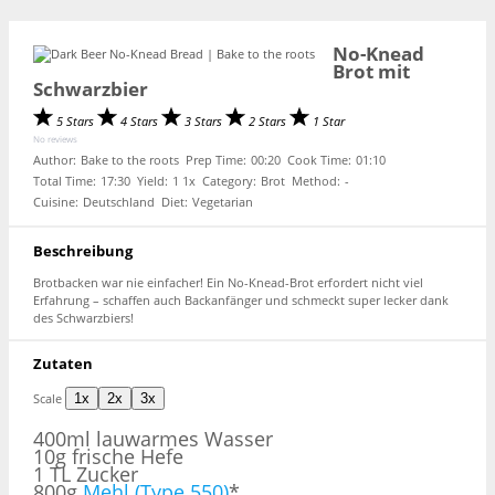
No-Knead
Brot mit
Schwarzbier
5 Stars
4 Stars
3 Stars
2 Stars
1 Star
No reviews
Author:
Bake to the roots
Prep Time:
00:20
Cook Time:
01:10
Total Time:
17:30
Yield:
1
1
x
Category:
Brot
Method:
-
Cuisine:
Deutschland
Diet:
Vegetarian
Beschreibung
Brotbacken war nie einfacher! Ein No-Knead-Brot erfordert nicht viel
Erfahrung – schaffen auch Backanfänger und schmeckt super lecker dank
des Schwarzbiers!
Zutaten
Scale
1x
2x
3x
400
ml lauwarmes Wasser
10g frische Hefe
1 TL Zucker
800g
Mehl (Type 550)
*