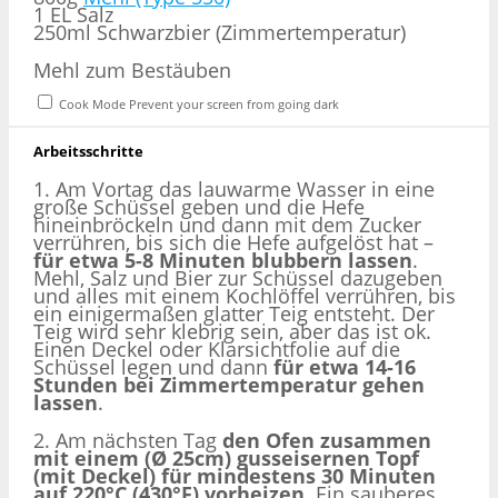
1
EL Salz
250ml Schwarzbier (Zimmertemperatur)
Mehl zum Bestäuben
Cook Mode
Prevent your screen from going dark
Arbeitsschritte
1. Am Vortag das lauwarme Wasser in eine
große Schüssel geben und die Hefe
hineinbröckeln und dann mit dem Zucker
verrühren, bis sich die Hefe aufgelöst hat –
für etwa 5-8 Minuten blubbern lassen
.
Mehl, Salz und Bier zur Schüssel dazugeben
und alles mit einem Kochlöffel verrühren, bis
ein einigermaßen glatter Teig entsteht. Der
Teig wird sehr klebrig sein, aber das ist ok.
Einen Deckel oder Klarsichtfolie auf die
Schüssel legen und dann
für etwa 14-16
Stunden bei Zimmertemperatur gehen
lassen
.
2. Am nächsten Tag
den Ofen zusammen
mit einem (Ø 25cm) gusseisernen Topf
(mit Deckel) für mindestens 30 Minuten
auf 220°C (430°F) vorheizen
. Ein sauberes