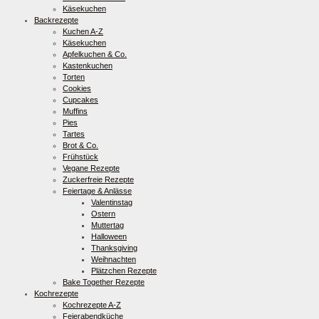
Käsekuchen
Backrezepte
Kuchen A-Z
Käsekuchen
Apfelkuchen & Co.
Kastenkuchen
Torten
Cookies
Cupcakes
Muffins
Pies
Tartes
Brot & Co.
Frühstück
Vegane Rezepte
Zuckerfreie Rezepte
Feiertage & Anlässe
Valentinstag
Ostern
Muttertag
Halloween
Thanksgiving
Weihnachten
Plätzchen Rezepte
Bake Together Rezepte
Kochrezepte
Kochrezepte A-Z
Feierabendküche