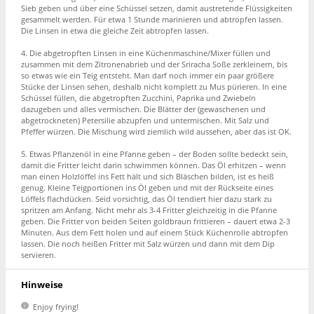
Sieb geben und über eine Schüssel setzen, damit austretende Flüssigkeiten
gesammelt werden. Für etwa 1 Stunde marinieren und abtropfen lassen.
Die Linsen in etwa die gleiche Zeit abtropfen lassen.
4. Die abgetropften Linsen in eine Küchenmaschine/Mixer füllen und
zusammen mit dem Zitronenabrieb und der Sriracha Soße zerkleinern, bis
so etwas wie ein Teig entsteht. Man darf noch immer ein paar größere
Stücke der Linsen sehen, deshalb nicht komplett zu Mus pürieren. In eine
Schüssel füllen, die abgetropften Zucchini, Paprika und Zwiebeln
dazugeben und alles vermischen. Die Blätter der (gewaschenen und
abgetrockneten) Petersilie abzupfen und untermischen. Mit Salz und
Pfeffer würzen. Die Mischung wird ziemlich wild aussehen, aber das ist OK.
5. Etwas Pflanzenöl in eine Pfanne geben – der Boden sollte bedeckt sein,
damit die Fritter leicht darin schwimmen können. Das Öl erhitzen – wenn
man einen Holzlöffel ins Fett hält und sich Bläschen bilden, ist es heiß
genug. Kleine Teigportionen ins Öl geben und mit der Rückseite eines
Löffels flachdücken. Seid vorsichtig, das Öl tendiert hier dazu stark zu
spritzen am Anfang. Nicht mehr als 3-4 Fritter gleichzeitig in die Pfanne
geben. Die Fritter von beiden Seiten goldbraun frittieren – dauert etwa 2-3
Minuten. Aus dem Fett holen und auf einem Stück Küchenrolle abtropfen
lassen. Die noch heißen Fritter mit Salz würzen und dann mit dem Dip
servieren.
Hinweise
Enjoy frying!