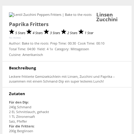
Linsen
Zucchini
Paprika Fritters
5 Stars
4 Stars
3 Stars
2 Stars
1 Star
No reviews
Author:
Bake to the roots
Prep Time:
00:30
Cook Time:
00:10
Total Time:
04:00
Yield:
4
1
x
Category:
Mittagessen
Cuisine:
Amerikanisch
Beschreibung
Leckere frittierte Gemüseküchlein mit Linsen, Zucchini und Paprika –
zusammen mit einem Schmand-Dip ein super leckeres Lunch!
Zutaten
Für den Dip:
240g Schmand
2 EL Schnittlauch, gehackt
1 TL Zitronensaft
Salz, Pfeffer
Für die Fritters:
200g Berglinsen