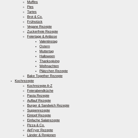
Muffins
Pies
Tartes
Brot & Co.
Frühstück
Vegane Rezepte
Zuckerfreie Rezepte
Feiertage & Anlässe
Valentinstag
Ostern
Muttertag
Halloween
Thanksgiving
Weihnachten
Plätzchen Rezepte
Bake Together Rezepte
Kochrezepte
Kochrezepte A-Z
Feierabendküche
Pasta Rezepte
Auflauf Rezepte
Burger & Sandwich Rezepte
Suppenrezepte
Eintopf Rezepte
Einfache Salatrezepte
Pizza & Co.
AirFryer Rezepte
Länder & Regionen