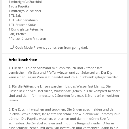
1 mittelgroße Zucchini
1 rote Paprika
1 mittelgroße Zwiebel
1 TL Salz
1 TL Zitronenabrieb
1 TL Sriracha Soße
1 Bund glatte Petersilie
Salz, Pfeffer
Pflanzenöl zum Frittieren
Cook Mode
Prevent your screen from going dark
Arbeitsschritte
1. Für den Dip den Schmand mit Schnittlauch und Zitronensaft
vermischen. Mit Salz und Pfeffer würzen und zur Seite stellen. Der Dip
kann einen Tag im Voraus zubereitet und im Kühlschrank gelagert werden.
2. Für die Fritters die Linsen waschen, bis das Wasser fast klar ist. Die
Linsen in eine Schüssel füllen, Wasser dazugeben, bis sie komplett bedeckt
sind und dann für mindestens 2 Stunden (bis max. 8 Stunden) einweichen
lassen.
3. Die Zucchini waschen und trocknen. Die Enden abschneiden und dann
in etwa 5cm (2 inches) lange streifen schneiden – in etwa wie Pommes, nur
dünner. Die Paprika waschen, entkernen und dann in dünne Streifen
schneiden. Die Zwiebel schälen und in dünne Ringe schneiden. Alles in
eine Schüssel geben, mit dem Salz bestreuen und vermengen, dann in ein