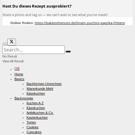
Hast Du dieses Rezept ausprobiert?
Share a photo and tag us — we can't wait to see what you've made!
Online finden
:
https://baketotheroots.de/linsen-zucchini-paprika-fritters/
No Result
View All Result
Home
Basics
Backformen Umrechner
Warenkunde Mehl
Käsekuchen
Backrezepte
Kuchen A-Z
Käsekuchen
Apfelkuchen & Co.
Kastenkuchen
Torten
Cookies
Cupcakes