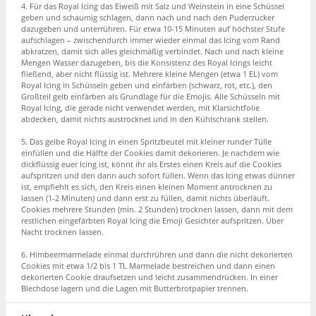
4. Für das Royal Icing das Eiweiß mit Salz und Weinstein in eine Schüssel
geben und schaumig schlagen, dann nach und nach den Puderzucker
dazugeben und unterrühren. Für etwa 10-15 Minuten auf höchster Stufe
aufschlagen – zwischendurch immer wieder einmal das Icing vom Rand
abkratzen, damit sich alles gleichmäßig verbindet. Nach und nach kleine
Mengen Wasser dazugeben, bis die Konsistenz des Royal Icings leicht
fließend, aber nicht flüssig ist. Mehrere kleine Mengen (etwa 1 EL) vom
Royal Icing in Schüsseln geben und einfärben (schwarz, rot, etc.), den
Großteil gelb einfärben als Grundlage für die Emojis. Alle Schüsseln mit
Royal Icing, die gerade nicht verwendet werden, mit Klarsichtfolie
abdecken, damit nichts austrocknet und in den Kühlschrank stellen.
5. Das gelbe Royal Icing in einen Spritzbeutel mit kleiner runder Tülle
einfüllen und die Hälfte der Cookies damit dekorieren. Je nachdem wie
dickflüssig euer Icing ist, könnt ihr als Erstes einen Kreis auf die Cookies
aufspritzen und den dann auch sofort füllen. Wenn das Icing etwas dünner
ist, empfiehlt es sich, den Kreis einen kleinen Moment antrocknen zu
lassen (1-2 Minuten) und dann erst zu füllen, damit nichts überläuft.
Cookies mehrere Stunden (min. 2 Stunden) trocknen lassen, dann mit dem
restlichen eingefärbten Royal Icing die Emoji Gesichter aufspritzen. Über
Nacht trocknen lassen.
6. Himbeermarmelade einmal durchrühren und dann die nicht dekorierten
Cookies mit etwa 1/2 bis 1 TL Marmelade bestreichen und dann einen
dekorierten Cookie draufsetzen und leicht zusammendrücken. In einer
Blechdose lagern und die Lagen mit Butterbrotpapier trennen.