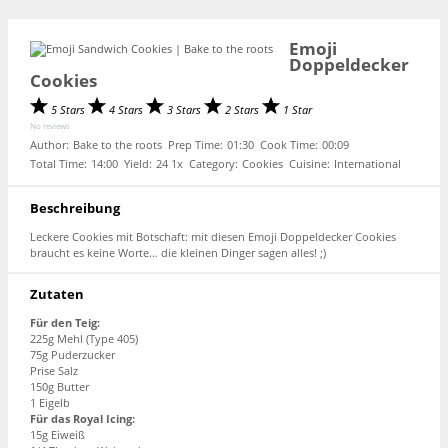
Emoji
Doppeldecker
Cookies
5 Stars
4 Stars
3 Stars
2 Stars
1 Star
No reviews
Author:
Bake to the roots
Prep Time:
01:30
Cook Time:
00:09
Total Time:
14:00
Yield:
2
4
1
x
Category:
Cookies
Cuisine:
International
Beschreibung
Leckere Cookies mit Botschaft: mit diesen Emoji Doppeldecker Cookies
braucht es keine Worte… die kleinen Dinger sagen alles! ;)
Zutaten
Für den Teig:
225g Mehl (Type 405)
75g Puderzucker
Prise Salz
150g Butter
1 Eigelb
Für das Royal Icing:
15g Eiweiß