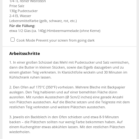
1/4 TL reiner Weinstein
Prise Salz
130g Puderzucker
2-4 EL Wasser
Lebensmittelfarbe (gelb, schwarz, rot, etc.)
Für die Füllung:
etwa 1/2 Glas (ca. 140g) Himbeermarmelade (ohne Kerne)
Cook Mode
Prevent your screen from going dark
Arbeitsschritte
1. In einer großen Schüssel das Mehl mit Puderzucker und Salz vermischen,
dann die Butter in kleinen Stücken, sowie das Eigelb dazugeben und zu
einem glatten Teig verkneten. In Klarsichtfolie wickeln und 30 Minuten im
Kühlschrank ruhen lassen.
2. Den Ofen auf 175°C (350°F) vorheizen. Mehrere Bleche mit Backpapier
auslegen. Den Teig halbieren und auf einer bemehlten Fläche dünn
ausrollen. Mit runden Ausstechern (Ø 5cm/2 inches) eine gerade Anzahl
von Plätzchen ausstechen. Auf die Bleche setzen und die Teigreste mit dem
restlichen Teig verkneten und weitere Plätzchen ausstechen.
3. Jeweils ein Backblech in den Ofen schieben und etwa 8-9 Minuten
backen – die Plätzchen sollten nur wenig Farbe bekommen haben. Auf
einem Kuchengitter etwas abkühlen lassen. Mit den restlichen Plätzchen
wiederholen.