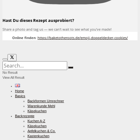
Hast Du dieses Rezept ausprobiert?
Share a photo and tag us — we can't wait to see what you've made!
Online finden
:
https://baketotheroots.de/emoji-doppeldecker-cookies/
No Result
View All Result
Home
Basics
Backformen Umrechner
Warenkunde Mehl
Käsekuchen
Backrezepte
Kuchen A-Z
Käsekuchen
Apfelkuchen & Co.
Kastenkuchen