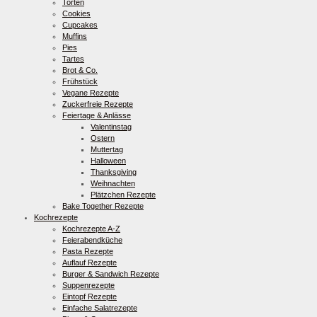
Torten
Cookies
Cupcakes
Muffins
Pies
Tartes
Brot & Co.
Frühstück
Vegane Rezepte
Zuckerfreie Rezepte
Feiertage & Anlässe
Valentinstag
Ostern
Muttertag
Halloween
Thanksgiving
Weihnachten
Plätzchen Rezepte
Bake Together Rezepte
Kochrezepte
Kochrezepte A-Z
Feierabendküche
Pasta Rezepte
Auflauf Rezepte
Burger & Sandwich Rezepte
Suppenrezepte
Eintopf Rezepte
Einfache Salatrezepte