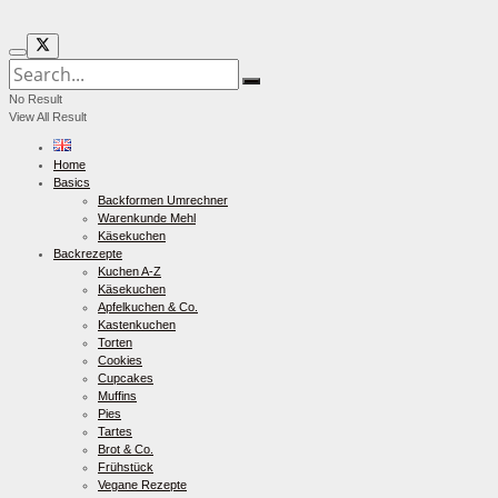
No Result
View All Result
Home
Basics
Backformen Umrechner
Warenkunde Mehl
Käsekuchen
Backrezepte
Kuchen A-Z
Käsekuchen
Apfelkuchen & Co.
Kastenkuchen
Torten
Cookies
Cupcakes
Muffins
Pies
Tartes
Brot & Co.
Frühstück
Vegane Rezepte