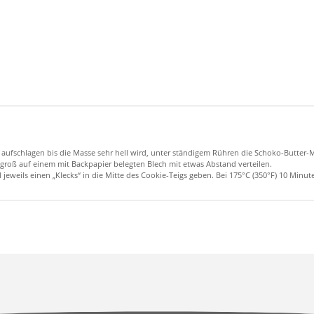
r aufschlagen bis die Masse sehr hell wird, unter ständigem Rühren die Schoko-Butter-
groß auf einem mit Backpapier belegten Blech mit etwas Abstand verteilen.
 jeweils einen „Klecks“ in die Mitte des Cookie-Teigs geben. Bei 175°C (350°F) 10 Mi