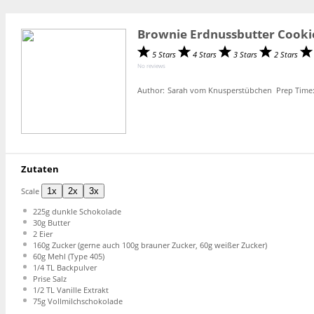
Brownie Erdnussbutter Cooki
5 Stars
4 Stars
3 Stars
2 Stars
No reviews
Author:
Sarah vom Knusperstübchen
Prep Time
Zutaten
Scale
1x
2x
3x
225g
dunkle Schokolade
30g
Butter
2
Eier
160g
Zucker (gerne auch
100g
brauner Zucker,
60g
weißer Zucker)
60g
Mehl (Type 405)
1/4
TL Backpulver
Prise Salz
1/2
TL Vanille Extrakt
75g
Vollmilchschokolade