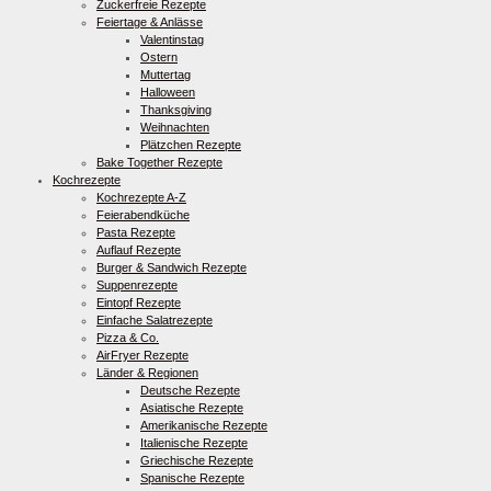
Zuckerfreie Rezepte
Feiertage & Anlässe
Valentinstag
Ostern
Muttertag
Halloween
Thanksgiving
Weihnachten
Plätzchen Rezepte
Bake Together Rezepte
Kochrezepte
Kochrezepte A-Z
Feierabendküche
Pasta Rezepte
Auflauf Rezepte
Burger & Sandwich Rezepte
Suppenrezepte
Eintopf Rezepte
Einfache Salatrezepte
Pizza & Co.
AirFryer Rezepte
Länder & Regionen
Deutsche Rezepte
Asiatische Rezepte
Amerikanische Rezepte
Italienische Rezepte
Griechische Rezepte
Spanische Rezepte