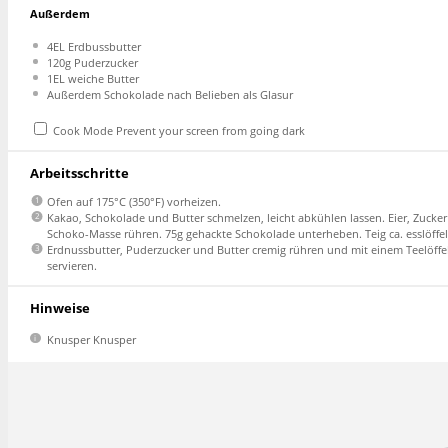
Außerdem
4
EL Erdbussbutter
120g
Puderzucker
1
EL weiche Butter
Außerdem Schokolade nach Belieben als Glasur
Cook Mode
Prevent your screen from going dark
Arbeitsschritte
Ofen auf 175°C (350°F) vorheizen.
Kakao, Schokolade und Butter schmelzen, leicht abkühlen lassen. Eier, Zucke
Schoko-Masse rühren. 75g gehackte Schokolade unterheben. Teig ca. esslöffel
Erdnussbutter, Puderzucker und Butter cremig rühren und mit einem Teelöffel
servieren.
Hinweise
Knusper Knusper