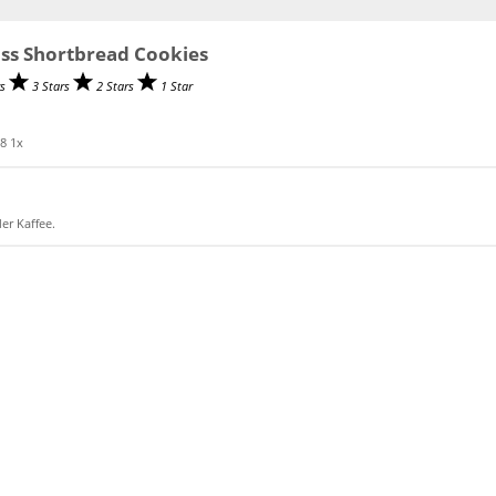
ss Shortbread Cookies
rs
3 Stars
2 Stars
1 Star
8
1
x
er Kaffee.