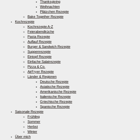
Thanksgiving
Weihnachten
Plätzchen Rezepte
Bake Together Rezepte
Kochrezepte
Kochrezepte A-Z
Feierabendküche
Pasta Rezepte
Auflauf Rezepte
Burger & Sandwich Rezepte
Suppenrezepte
Eintopf Rezepte
Einfache Salatrezepte
Pizza & Co.
AirFryer Rezepte
Länder & Regionen
Deutsche Rezepte
Asiatische Rezepte
Amerikanische Rezepte
Italienische Rezepte
Griechische Rezepte
Spanische Rezepte
Saisonale Rezepte
Frühling
Sommer
Herbst
Winter
Über mich