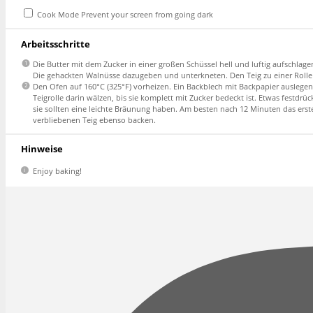
Cook Mode
Prevent your screen from going dark
Arbeitsschritte
Die Butter mit dem Zucker in einer großen Schüssel hell und luftig aufschl
Die gehackten Walnüsse dazugeben und unterkneten. Den Teig zu einer Rolle f
Den Ofen auf 160°C (325°F) vorheizen. Ein Backblech mit Backpapier ausleg
Teigrolle darin wälzen, bis sie komplett mit Zucker bedeckt ist. Etwas fest
sie sollten eine leichte Bräunung haben. Am besten nach 12 Minuten das ers
verbliebenen Teig ebenso backen.
Hinweise
Enjoy baking!