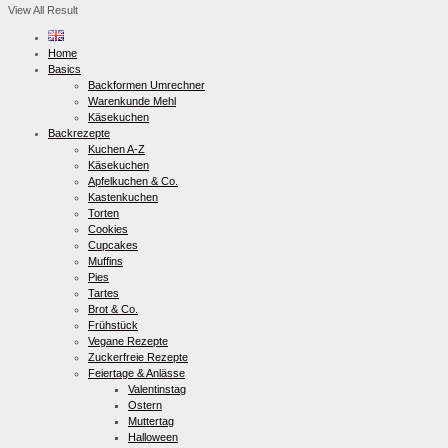
View All Result
Home
Basics
Backformen Umrechner
Warenkunde Mehl
Käsekuchen
Backrezepte
Kuchen A-Z
Käsekuchen
Apfelkuchen & Co.
Kastenkuchen
Torten
Cookies
Cupcakes
Muffins
Pies
Tartes
Brot & Co.
Frühstück
Vegane Rezepte
Zuckerfreie Rezepte
Feiertage & Anlässe
Valentinstag
Ostern
Muttertag
Halloween