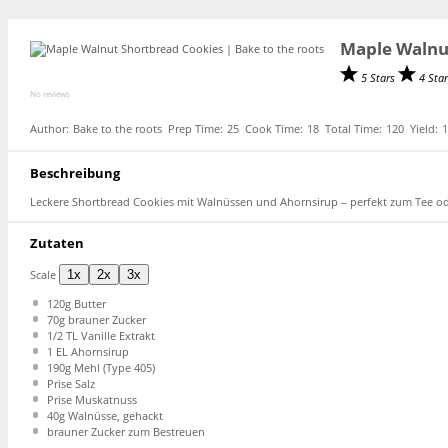
Maple Walnu
5 Stars
4 Sta
No reviews
Author:
Bake to the roots
Prep Time:
25
Cook Time:
18
Total Time:
120
Yield:
1
Beschreibung
Leckere Shortbread Cookies mit Walnüssen und Ahornsirup – perfekt zum Tee od
Zutaten
Scale
1x
2x
3x
120g
Butter
70g
brauner Zucker
1/2
TL Vanille Extrakt
1
EL Ahornsirup
190g
Mehl (Type 405)
Prise Salz
Prise Muskatnuss
40g
Walnüsse, gehackt
brauner Zucker zum Bestreuen