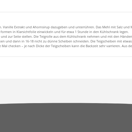
agen. Vanille Extrakt und Ahornsirup dazugeben und unterrühren. Das Mehl mit Salz un
ormen in Klarsichtfolie einwickeln und für etwa 1 Stunde in den Kühlschrank legen.
en und zur Seite stellen. Die Teigrolle aus dem Kühlschrank nehmen und mit den Händ
drücken und dann in 16-18 nicht zu dünne Scheiben schneiden. Die Teigscheiben mit etw
te Mal checken – je nach Dicke der Teigscheiben kann die Backzeit sehr varrieren. Au