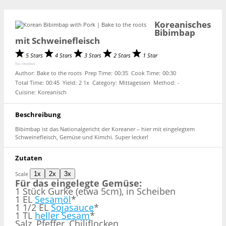
Koreanisches
Bibimbap
mit Schweinefleisch
5 Stars
4 Stars
3 Stars
2 Stars
1 Star
No reviews
Author:
Bake to the roots
Prep Time:
00:35
Cook Time:
00:30
Total Time:
00:45
Yield:
2
1
x
Category:
Mittagessen
Method:
-
Cuisine:
Koreanisch
Beschreibung
Bibimbap ist das Nationalgericht der Koreaner – hier mit eingelegtem
Schweinefleisch, Gemüse und Kimchi. Super lecker!
Zutaten
Scale
1x
2x
3x
Für das eingelegte Gemüse:
1 Stück Gurke (etwa 5cm), in Scheiben
1 EL
Sesamöl
*
1 1/2 EL
Sojasauce
*
1 TL
heller Sesam
*
Salz, Pfeffer, Chiliflocken