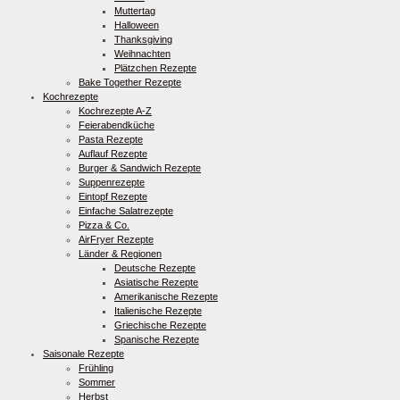
Muttertag
Halloween
Thanksgiving
Weihnachten
Plätzchen Rezepte
Bake Together Rezepte
Kochrezepte
Kochrezepte A-Z
Feierabendküche
Pasta Rezepte
Auflauf Rezepte
Burger & Sandwich Rezepte
Suppenrezepte
Eintopf Rezepte
Einfache Salatrezepte
Pizza & Co.
AirFryer Rezepte
Länder & Regionen
Deutsche Rezepte
Asiatische Rezepte
Amerikanische Rezepte
Italienische Rezepte
Griechische Rezepte
Spanische Rezepte
Saisonale Rezepte
Frühling
Sommer
Herbst