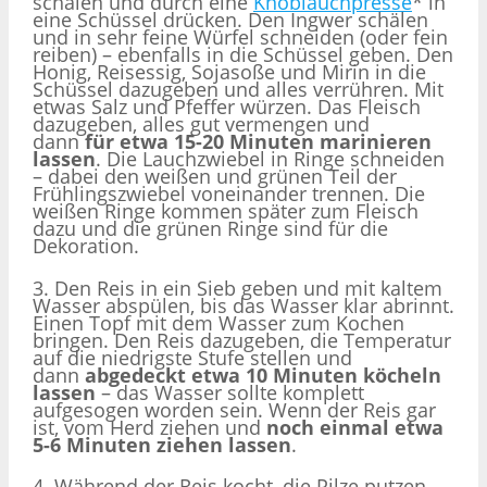
schälen und durch eine
Knoblauchpresse
* in
eine Schüssel drücken. Den Ingwer schälen
und in sehr feine Würfel schneiden (oder fein
reiben) – ebenfalls in die Schüssel geben. Den
Honig, Reisessig, Sojasoße und Mirin in die
Schüssel dazugeben und alles verrühren. Mit
etwas Salz und Pfeffer würzen. Das Fleisch
dazugeben, alles gut vermengen und
dann
für etwa 15-20 Minuten marinieren
lassen
. Die Lauchzwiebel in Ringe schneiden
– dabei den weißen und grünen Teil der
Frühlingszwiebel voneinander trennen. Die
weißen Ringe kommen später zum Fleisch
dazu und die grünen Ringe sind für die
Dekoration.
3. Den Reis in ein Sieb geben und mit kaltem
Wasser abspülen, bis das Wasser klar abrinnt.
Einen Topf mit dem Wasser zum Kochen
bringen. Den Reis dazugeben, die Temperatur
auf die niedrigste Stufe stellen und
dann
abgedeckt etwa 10 Minuten köcheln
lassen
– das Wasser sollte komplett
aufgesogen worden sein. Wenn der Reis gar
ist, vom Herd ziehen und
noch einmal etwa
5-6 Minuten ziehen lassen
.
4. Während der Reis kocht, die Pilze putzen