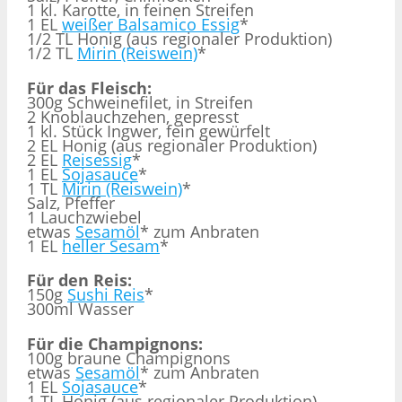
1 kl. Karotte, in feinen Streifen
1 EL
weißer Balsamico Essig
*
1/2 TL Honig (aus regionaler Produktion)
1/2 TL
Mirin (Reiswein)
*
Für das Fleisch:
300g Schweinefilet, in Streifen
2 Knoblauchzehen, gepresst
1 kl. Stück Ingwer, fein gewürfelt
2 EL Honig (aus regionaler Produktion)
2 EL
Reisessig
*
1 EL
Sojasauce
*
1 TL
Mirin (Reiswein)
*
Salz, Pfeffer
1 Lauchzwiebel
etwas
Sesamöl
* zum Anbraten
1 EL
heller Sesam
*
Für den Reis:
150g
Sushi Reis
*
300ml Wasser
Für die Champignons:
100g braune Champignons
etwas
Sesamöl
* zum Anbraten
1 EL
Sojasauce
*
1 TL Honig (aus regionaler Produktion)