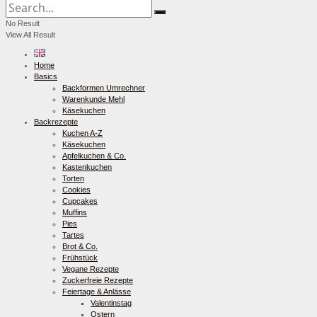
No Result
View All Result
Home
Basics
Backformen Umrechner
Warenkunde Mehl
Käsekuchen
Backrezepte
Kuchen A-Z
Käsekuchen
Apfelkuchen & Co.
Kastenkuchen
Torten
Cookies
Cupcakes
Muffins
Pies
Tartes
Brot & Co.
Frühstück
Vegane Rezepte
Zuckerfreie Rezepte
Feiertage & Anlässe
Valentinstag
Ostern