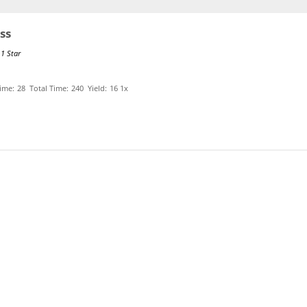
ss
1 Star
ime:
28
Total Time:
240
Yield:
1
6
1
x