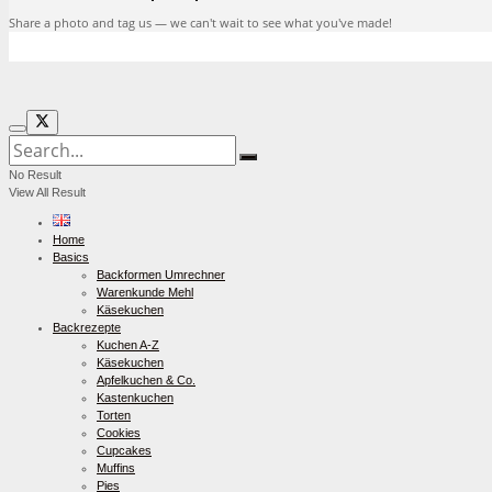
Share a photo and tag us — we can't wait to see what you've made!
No Result
View All Result
Home
Basics
Backformen Umrechner
Warenkunde Mehl
Käsekuchen
Backrezepte
Kuchen A-Z
Käsekuchen
Apfelkuchen & Co.
Kastenkuchen
Torten
Cookies
Cupcakes
Muffins
Pies