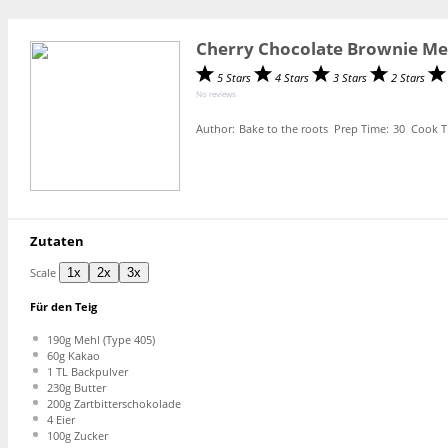
Cherry Chocolate Brownie Me
5 Stars
4 Stars
3 Stars
2 Stars
No reviews
Author:
Bake to the roots
Prep Time:
30
Cook T
Zutaten
Scale
1x
2x
3x
Für den Teig
190g
Mehl (Type 405)
60g
Kakao
1
TL Backpulver
230g
Butter
200g
Zartbitterschokolade
4
Eier
100g
Zucker