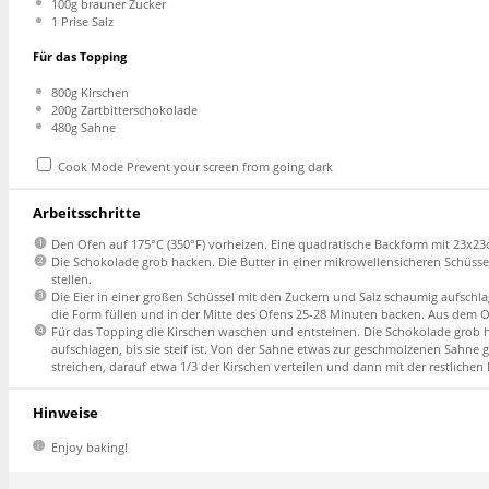
100g
brauner Zucker
1
Prise Salz
Für das Topping
800g
Kirschen
200g
Zartbitterschokolade
480g
Sahne
Cook Mode
Prevent your screen from going dark
Arbeitsschritte
Den Ofen auf 175°C (350°F) vorheizen. Eine quadratische Backform mit 23x23cm
Die Schokolade grob hacken. Die Butter in einer mikrowellensicheren Schüsse
stellen.
Die Eier in einer großen Schüssel mit den Zuckern und Salz schaumig aufsch
die Form füllen und in der Mitte des Ofens 25-28 Minuten backen. Aus dem 
Für das Topping die Kirschen waschen und entsteinen. Die Schokolade grob 
aufschlagen, bis sie steif ist. Von der Sahne etwas zur geschmolzenen Sahn
streichen, darauf etwa 1/3 der Kirschen verteilen und dann mit der restlich
Hinweise
Enjoy baking!