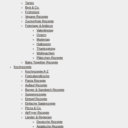
Tartes
Brot & Co.
Frühstück
Vegane Rezepte
Zuckerfreie Rezepte
Feiertage & Anlässe
Valentinstag
Ostern
Muttertag
Halloween
Thanksgiving
Weihnachten
Plätzchen Rezepte
Bake Together Rezepte
Kochrezepte
Kochrezepte A-Z
Feierabendküche
Pasta Rezepte
Auflauf Rezepte
Burger & Sandwich Rezepte
Suppenrezepte
Eintopf Rezepte
Einfache Salatrezepte
Pizza & Co.
AirFryer Rezepte
Länder & Regionen
Deutsche Rezepte
Asiatische Rezepte