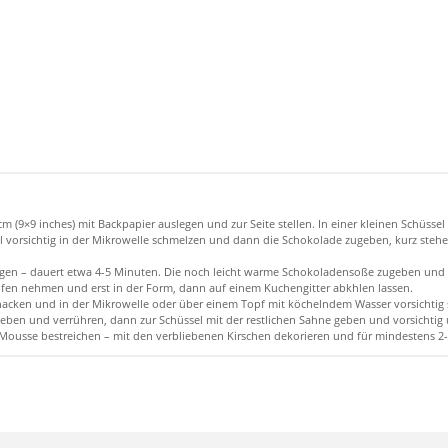
 (9×9 inches) mit Backpapier auslegen und zur Seite stellen. In einer kleinen Schüsse
l vorsichtig in der Mikrowelle schmelzen und dann die Schokolade zugeben, kurz stehe
lagen – dauert etwa 4-5 Minuten. Die noch leicht warme Schokoladensoße zugeben und
Ofen nehmen und erst in der Form, dann auf einem Kuchengitter abkhlen lassen.
hacken und in der Mikrowelle oder über einem Topf mit köchelndem Wasser vorsichtig 
e geben und verrühren, dann zur Schüssel mit der restlichen Sahne geben und vorsicht
en Mousse bestreichen – mit den verbliebenen Kirschen dekorieren und für mindestens 2