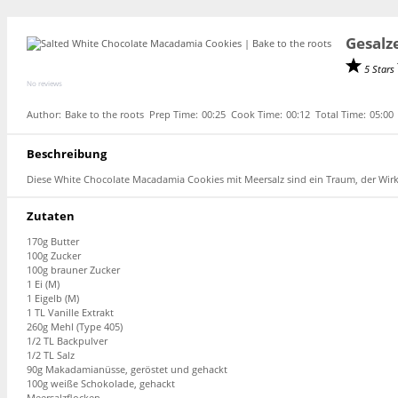
Gesalz
5 Stars
No reviews
Author:
Bake to the roots
Prep Time:
00:25
Cook Time:
00:12
Total Time:
05:00
Beschreibung
Diese White Chocolate Macadamia Cookies mit Meersalz sind ein Traum, der Wirkl
Zutaten
170g Butter
100g Zucker
100g brauner Zucker
1 Ei (M)
1 Eigelb (M)
1 TL Vanille Extrakt
260g Mehl (Type 405)
1/2 TL Backpulver
1/2 TL Salz
90g Makadamianüsse, geröstet und gehackt
100g weiße Schokolade, gehackt
Meersalzflocken