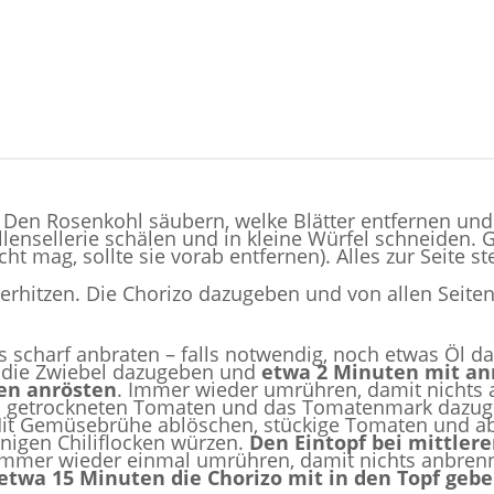
n. Den Rosenkohl säubern, welke Blätter entfernen un
llensellerie schälen und in kleine Würfel schneiden.
ht mag, sollte sie vorab entfernen). Alles zur Seite ste
l erhitzen. Die Chorizo dazugeben und von allen Sei
s scharf anbraten – falls notwendig, noch etwas Öl d
 die Zwiebel dazugeben und
etwa 2 Minuten mit an
en anrösten
. Immer wieder umrühren, damit nichts
n getrockneten Tomaten und das Tomatenmark dazuge
Mit Gemüsebrühe ablöschen, stückige Tomaten und a
inigen Chiliflocken würzen.
Den Eintopf bei mittler
 Immer wieder einmal umrühren, damit nichts anbrennt
etwa 15 Minuten die Chorizo mit in den Topf geb