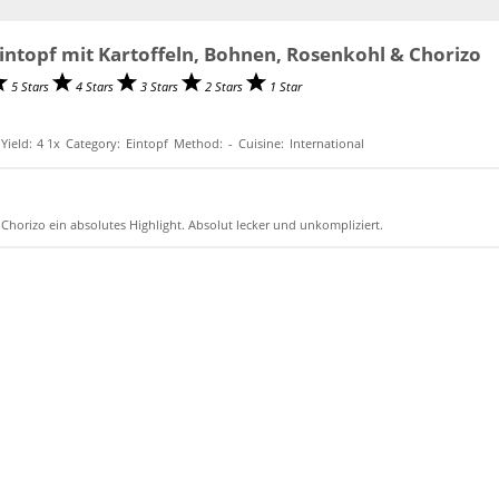
intopf mit Kartoffeln, Bohnen, Rosenkohl & Chorizo
5 Stars
4 Stars
3 Stars
2 Stars
1 Star
Yield:
4
1
x
Category:
Eintopf
Method:
-
Cuisine:
International
 Chorizo ein absolutes Highlight. Absolut lecker und unkompliziert.