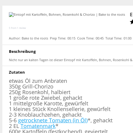
E
5
from
1
review
Author:
Bake to the roots
Prep Time:
00:15
Cook Time:
00:45
Total Time:
01:00
Beschreibung
Nicht nur an kalten Tagen ist dieser Eintopf mit Kartoffeln, Bohnen, Rosenkohl &
Zutaten
etwas Öl zum Anbraten
350g Grill-Chorizo
250g Rosenkohl, halbiert
1 große rote Zwiebel, gehackt
1 mittelgroße Karotte, gewürfelt
1 kleines Stück Knollensellerie, gewürfelt
2-3 Knoblauchzehen, gehackt
5-6
getrocknete Tomaten (in Öl)
*, gehackt
2 EL
Tomatenmark
*
600g Kartoffeln (festkochend), geviertelt