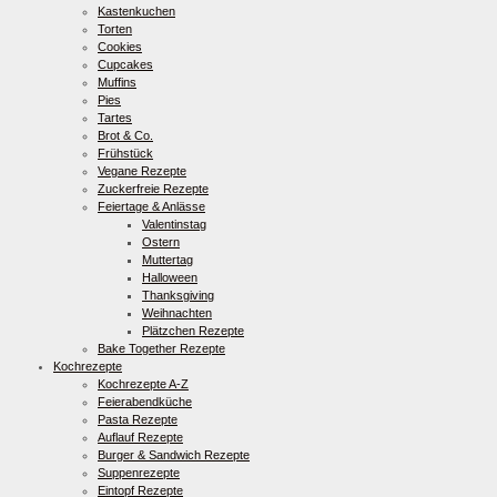
Kastenkuchen
Torten
Cookies
Cupcakes
Muffins
Pies
Tartes
Brot & Co.
Frühstück
Vegane Rezepte
Zuckerfreie Rezepte
Feiertage & Anlässe
Valentinstag
Ostern
Muttertag
Halloween
Thanksgiving
Weihnachten
Plätzchen Rezepte
Bake Together Rezepte
Kochrezepte
Kochrezepte A-Z
Feierabendküche
Pasta Rezepte
Auflauf Rezepte
Burger & Sandwich Rezepte
Suppenrezepte
Eintopf Rezepte