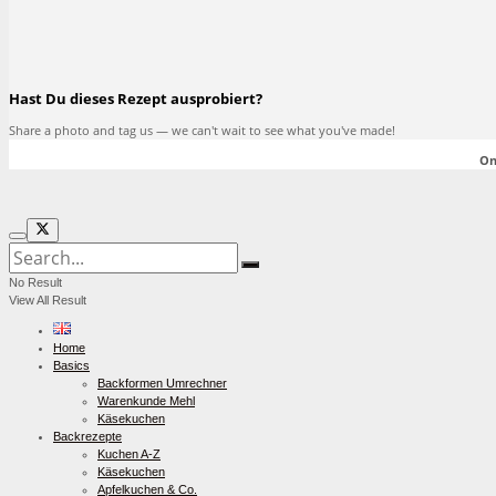
Hast Du dieses Rezept ausprobiert?
Share a photo and tag us — we can't wait to see what you've made!
On
No Result
View All Result
Home
Basics
Backformen Umrechner
Warenkunde Mehl
Käsekuchen
Backrezepte
Kuchen A-Z
Käsekuchen
Apfelkuchen & Co.