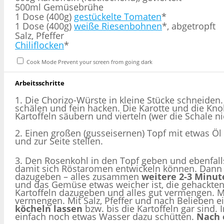
500ml Gemüsebrühe
1 Dose (400g)
gestückelte Tomaten
*
1 Dose (400g)
weiße Riesenbohnen
*, abgetropft
Salz, Pfeffer
Chiliflocken
*
Cook Mode
Prevent your screen from going dark
Arbeitsschritte
1. Die Chorizo-Würste in kleine Stücke schneide
schälen und fein hacken. Die Karotte und die Kno
Kartoffeln säubern und vierteln (wer die Schale nic
2. Einen großen (gusseisernen) Topf mit etwas Ö
und zur Seite stellen.
3. Den Rosenkohl in den Topf geben und ebenfall
damit sich Röstaromen entwickeln können. Dann
dazugeben – alles zusammen
weitere 2-3 Minut
und das Gemüse etwas weicher ist, die gehackte
Kartoffeln dazugeben und alles gut vermengen. 
vermengen. Mit Salz, Pfeffer und nach Belieben e
köcheln lassen
bzw. bis die Kartoffeln gar sind.
einfach noch etwas Wasser dazu schütten.
Nach 