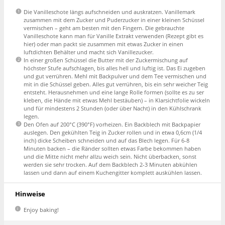
Die Vanilleschote längs aufschneiden und auskratzen. Vanillemark
zusammen mit dem Zucker und Puderzucker in einer kleinen Schüssel
vermischen – geht am besten mit den Fingern. Die gebrauchte
Vanilleschote kann man für Vanille Extrakt verwenden (Rezept gibt es
hier) oder man packt sie zusammen mit etwas Zucker in einen
luftdichten Behälter und macht sich Vanillezucker.
In einer großen Schüssel die Butter mit der Zuckermischung auf
höchster Stufe aufschlagen, bis alles hell und luftig ist. Das Ei zugeben
und gut verrühren. Mehl mit Backpulver und dem Tee vermischen und
mit in die Schüssel geben. Alles gut verrühren, bis ein sehr weicher Teig
entsteht. Herausnehmen und eine lange Rolle formen (sollte es zu ser
kleben, die Hände mit etwas Mehl bestäuben) – in Klarsichtfolie wickeln
und für mindestens 2 Stunden (oder über Nacht) in den Kühlschrank
legen.
Den Ofen auf 200°C (390°F) vorheizen. Ein Backblech mit Backpapier
auslegen. Den gekühlten Teig in Zucker rollen und in etwa 0,6cm (1/4
inch) dicke Scheiben schneiden und auf das Blech legen. Für 6-8
Minuten backen – die Ränder sollten etwas Farbe bekommen haben
und die Mitte nicht mehr allzu weich sein. Nicht überbacken, sonst
werden sie sehr trocken. Auf dem Backblech 2-3 Minuten abkühlen
lassen und dann auf einem Kuchengitter komplett auskühlen lassen.
Hinweise
Enjoy baking!