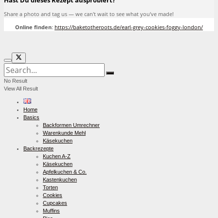
Hast Du dieses Rezept ausprobiert?
Share a photo and tag us — we can't wait to see what you've made!
Online finden
:
https://baketotheroots.de/earl-grey-cookies-foggy-london/
No Result
View All Result
Home
Basics
Backformen Umrechner
Warenkunde Mehl
Käsekuchen
Backrezepte
Kuchen A-Z
Käsekuchen
Apfelkuchen & Co.
Kastenkuchen
Torten
Cookies
Cupcakes
Muffins