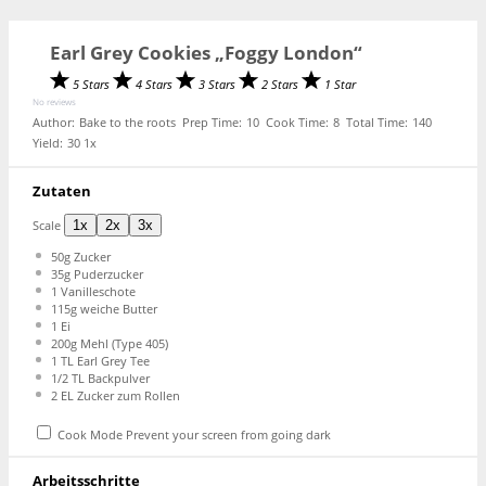
Earl Grey Cookies „Foggy London“
5 Stars
4 Stars
3 Stars
2 Stars
1 Star
No reviews
Author:
Bake to the roots
Prep Time:
10
Cook Time:
8
Total Time:
140
Yield:
3
0
1
x
Zutaten
Scale
1x
2x
3x
50g
Zucker
35g
Puderzucker
1
Vanilleschote
115g
weiche Butter
1
Ei
200g
Mehl (Type 405)
1
TL Earl Grey Tee
1/2
TL Backpulver
2
EL Zucker zum Rollen
Cook Mode
Prevent your screen from going dark
Arbeitsschritte