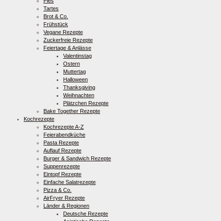
Pies
Tartes
Brot & Co.
Frühstück
Vegane Rezepte
Zuckerfreie Rezepte
Feiertage & Anlässe
Valentinstag
Ostern
Muttertag
Halloween
Thanksgiving
Weihnachten
Plätzchen Rezepte
Bake Together Rezepte
Kochrezepte
Kochrezepte A-Z
Feierabendküche
Pasta Rezepte
Auflauf Rezepte
Burger & Sandwich Rezepte
Suppenrezepte
Eintopf Rezepte
Einfache Salatrezepte
Pizza & Co.
AirFryer Rezepte
Länder & Regionen
Deutsche Rezepte