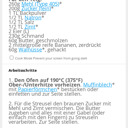
260g
Mehl (Type 405)
*
200g
Zucker (fein)
*
1 TL Backpulver
1/2 TL
Natron
*
1/2 TL Salz
1/2 TL
Zimt
*
2 Eier (L)
230g Schmand
60g Butter, geschmolzen
2 mittelgroße reife Bananen, zerdrückt
60g
Walnüsse
*, gehackt
Cook Mode
Prevent your screen from going dark
Arbeitsschritte
1.
Den Ofen auf 190°C (375°F)
Ober-/Unterhitze vorheizen
.
Muffinblech
*
mit
Papierförmchen
* bestücken oder
einfetten und zur Seite stellen.
2. Für die Streusel den braunen Zucker mit
Mehl und Zimt vermischen. Die Butter
zugeben und alles mit einer Gabel (oder
einfach mit den Fingern) zu Streuseln
verarbeiten. Zur Seite stellen.