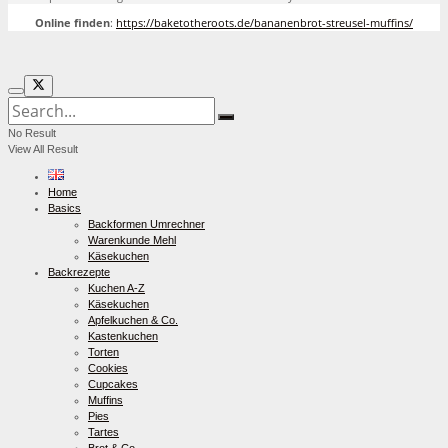
Online finden
:
https://baketotheroots.de/bananenbrot-streusel-muffins/
No Result
View All Result
Home
Basics
Backformen Umrechner
Warenkunde Mehl
Käsekuchen
Backrezepte
Kuchen A-Z
Käsekuchen
Apfelkuchen & Co.
Kastenkuchen
Torten
Cookies
Cupcakes
Muffins
Pies
Tartes