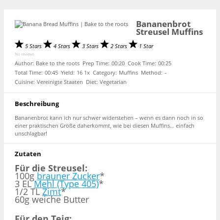
Bananenbrot
Streusel Muffins
5 Stars
4 Stars
3 Stars
2 Stars
1 Star
No reviews
Author:
Bake to the roots
Prep Time:
00:20
Cook Time:
00:25
Total Time:
00:45
Yield:
1
6
1
x
Category:
Muffins
Method:
-
Cuisine:
Vereinigte Staaten
Diet:
Vegetarian
Beschreibung
Bananenbrot kann ich nur schwer widerstehen – wenn es dann noch in so
einer praktischen Größe daherkommt, wie bei diesen Muffins… einfach
unschlagbar!
Zutaten
Für die Streusel:
100g
brauner Zucker
*
3 EL
Mehl (Type 405)
*
1/2 TL
Zimt
*
60g weiche Butter
Für den Teig: