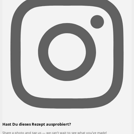
Hast Du dieses Rezept ausprobiert?
Share a photo and tag us — we can't wait to see what you've made!