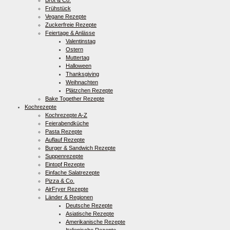
Brot & Co.
Frühstück
Vegane Rezepte
Zuckerfreie Rezepte
Feiertage & Anlässe
Valentinstag
Ostern
Muttertag
Halloween
Thanksgiving
Weihnachten
Plätzchen Rezepte
Bake Together Rezepte
Kochrezepte
Kochrezepte A-Z
Feierabendküche
Pasta Rezepte
Auflauf Rezepte
Burger & Sandwich Rezepte
Suppenrezepte
Eintopf Rezepte
Einfache Salatrezepte
Pizza & Co.
AirFryer Rezepte
Länder & Regionen
Deutsche Rezepte
Asiatische Rezepte
Amerikanische Rezepte