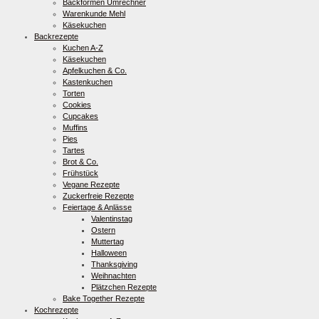
Backformen Umrechner
Warenkunde Mehl
Käsekuchen
Backrezepte
Kuchen A-Z
Käsekuchen
Apfelkuchen & Co.
Kastenkuchen
Torten
Cookies
Cupcakes
Muffins
Pies
Tartes
Brot & Co.
Frühstück
Vegane Rezepte
Zuckerfreie Rezepte
Feiertage & Anlässe
Valentinstag
Ostern
Muttertag
Halloween
Thanksgiving
Weihnachten
Plätzchen Rezepte
Bake Together Rezepte
Kochrezepte