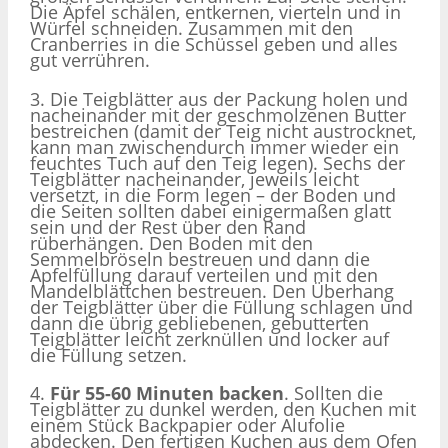
Die Äpfel schälen, entkernen, vierteln und in
Würfel schneiden. Zusammen mit den
Cranberries in die Schüssel geben und alles
gut verrühren.
3. Die Teigblätter aus der Packung holen und
nacheinander mit der geschmolzenen Butter
bestreichen (damit der Teig nicht austrocknet,
kann man zwischendurch immer wieder ein
feuchtes Tuch auf den Teig legen). Sechs der
Teigblätter nacheinander, jeweils leicht
versetzt, in die Form legen – der Boden und
die Seiten sollten dabei einigermaßen glatt
sein und der Rest über den Rand
rüberhängen. Den Boden mit den
Semmelbröseln bestreuen und dann die
Apfelfüllung darauf verteilen und mit den
Mandelblättchen bestreuen. Den Überhang
der Teigblätter über die Füllung schlagen und
dann die übrig gebliebenen, gebutterten
Teigblätter leicht zerknüllen und locker auf
die Füllung setzen.
4.
Für 55-60 Minuten backen
. Sollten die
Teigblätter zu dunkel werden, den Kuchen mit
einem Stück Backpapier oder Alufolie
abdecken. Den fertigen Kuchen aus dem Ofen