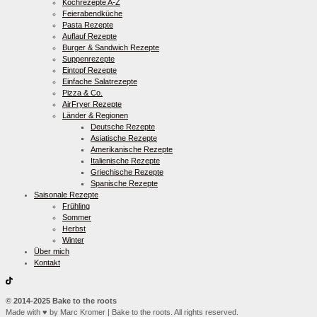
Kochrezepte A-Z
Feierabendküche
Pasta Rezepte
Auflauf Rezepte
Burger & Sandwich Rezepte
Suppenrezepte
Eintopf Rezepte
Einfache Salatrezepte
Pizza & Co.
AirFryer Rezepte
Länder & Regionen
Deutsche Rezepte
Asiatische Rezepte
Amerikanische Rezepte
Italienische Rezepte
Griechische Rezepte
Spanische Rezepte
Saisonale Rezepte
Frühling
Sommer
Herbst
Winter
Über mich
Kontakt
© 2014-2025 Bake to the roots
Made with ♥ by Marc Kromer | Bake to the roots. All rights reserved.