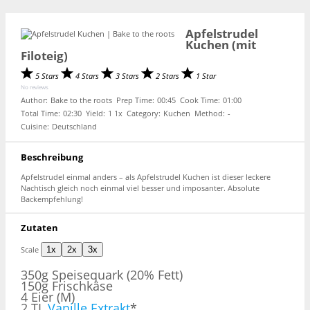
Apfelstrudel
Kuchen (mit
Filoteig)
5 Stars
4 Stars
3 Stars
2 Stars
1 Star
No reviews
Author:
Bake to the roots
Prep Time:
00:45
Cook Time:
01:00
Total Time:
02:30
Yield:
1
1
x
Category:
Kuchen
Method:
-
Cuisine:
Deutschland
Beschreibung
Apfelstrudel einmal anders – als Apfelstrudel Kuchen ist dieser leckere
Nachtisch gleich noch einmal viel besser und imposanter. Absolute
Backempfehlung!
Zutaten
Scale
1x
2x
3x
350g
Speisequark (20% Fett)
150g
Frischkäse
4
Eier (M)
2
TL
Vanille Extrakt
*