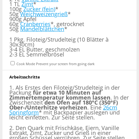
1
TL
Zimt
*
100g
Zucker (fein)
*
50g
Weichweizengrieß
*
900g
Äpfel
60g
Cranberries
*, getrocknet
50g
Mandelblättchen
*
1
Pkg. Filoteig/Strudelteig (
10
Blätter à
30x30cm)
3
-
4
EL Butter, geschmolzen
2-3 EL Semmelbrösel
Cook Mode
Prevent your screen from going dark
Arbeitsschritte
1. Als Erstes den Filoteig/Strudelteig in der
Packung
für etwa 10 Minuten auf
Zimmertemperatur kommen lassen
. In der
Zwischenzeit
den Ofen auf 180°C (350°F)
Ober-/Unterhitze vorheizen
. Eine
26cm
Springform
* mit Backpapier auslegen und
leicht einfetten. Zur Seite stellen.
2. Den Quark mit Frischkäse, Eiern, Vanille
Extrakt, Zimt, Zucker und Grieß in einer
großen Schüssel verrühren. Zur Seite stellen.