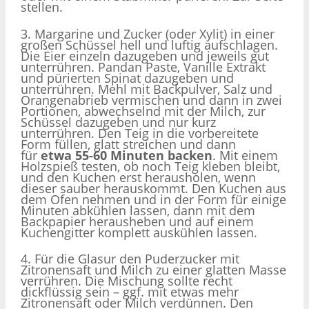
stellen.
3. Margarine und Zucker (oder Xylit) in einer
großen Schüssel hell und luftig aufschlagen.
Die Eier einzeln dazugeben und jeweils gut
unterrühren. Pandan Paste, Vanille Extrakt
und pürierten Spinat dazugeben und
unterrühren. Mehl mit Backpulver, Salz und
Orangenabrieb vermischen und dann in zwei
Portionen, abwechselnd mit der Milch, zur
Schüssel dazugeben und nur kurz
unterrühren. Den Teig in die vorbereitete
Form füllen, glatt streichen und dann
für
etwa 55-60 Minuten backen
. Mit einem
Holzspieß testen, ob noch Teig kleben bleibt,
und den Kuchen erst herausholen, wenn
dieser sauber herauskommt. Den Kuchen aus
dem Ofen nehmen und in der Form für einige
Minuten abkühlen lassen, dann mit dem
Backpapier herausheben und auf einem
Kuchengitter komplett auskühlen lassen.
4. Für die Glasur den Puderzucker mit
Zitronensaft und Milch zu einer glatten Masse
verrühren. Die Mischung sollte recht
dickflüssig sein – ggf. mit etwas mehr
Zitronensaft oder Milch verdünnen. Den