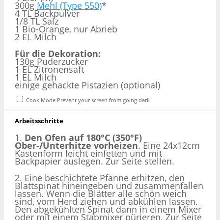
300g
Mehl (Type 550)
*
4 TL Backpulver
1/8 TL Salz
1 Bio-Orange, nur Abrieb
2 EL Milch
Für die Dekoration:
130g Puderzucker
1 EL Zitronensaft
1 EL Milch
einige gehackte Pistazien (optional)
Cook Mode
Prevent your screen from going dark
Arbeitsschritte
1.
Den Ofen auf 180°C (350°F)
Ober-/Unterhitze vorheizen
. Eine 24x12cm
Kastenform leicht einfetten und mit
Backpapier auslegen. Zur Seite stellen.
2. Eine beschichtete Pfanne erhitzen, den
Blattspinat hineingeben und zusammenfallen
lassen. Wenn die Blätter alle schön weich
sind, vom Herd ziehen und abkühlen lassen.
Den abgekühlten Spinat dann in einem Mixer
oder mit einem Stabmixer pürieren. Zur Seite