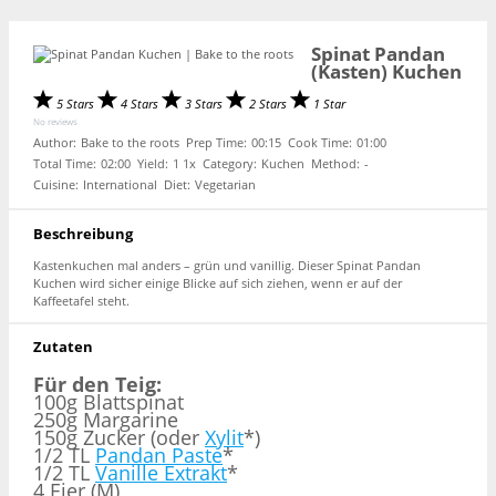
Spinat Pandan
(Kasten) Kuchen
5 Stars
4 Stars
3 Stars
2 Stars
1 Star
No reviews
Author:
Bake to the roots
Prep Time:
00:15
Cook Time:
01:00
Total Time:
02:00
Yield:
1
1
x
Category:
Kuchen
Method:
-
Cuisine:
International
Diet:
Vegetarian
Beschreibung
Kastenkuchen mal anders – grün und vanillig. Dieser Spinat Pandan
Kuchen wird sicher einige Blicke auf sich ziehen, wenn er auf der
Kaffeetafel steht.
Zutaten
Für den Teig:
100g Blattspinat
250g Margarine
150g Zucker (oder
Xylit
*)
1/2 TL
Pandan Paste
*
1/2 TL
Vanille Extrakt
*
4 Eier (M)