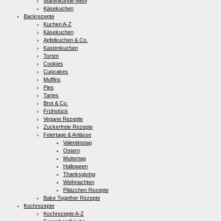
Warenkunde Mehl
Käsekuchen
Backrezepte
Kuchen A-Z
Käsekuchen
Apfelkuchen & Co.
Kastenkuchen
Torten
Cookies
Cupcakes
Muffins
Pies
Tartes
Brot & Co.
Frühstück
Vegane Rezepte
Zuckerfreie Rezepte
Feiertage & Anlässe
Valentinstag
Ostern
Muttertag
Halloween
Thanksgiving
Weihnachten
Plätzchen Rezepte
Bake Together Rezepte
Kochrezepte
Kochrezepte A-Z