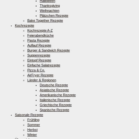
Halloween
Thanksgiving
Weihnachten
Plätzchen Rezepte
Bake Together Rezepte
Kochrezepte
Kochrezepte A-Z
Feierabendküche
Pasta Rezepte
Auflauf Rezepte
Burger & Sandwich Rezepte
Suppenrezepte
Eintopf Rezepte
Einfache Salatrezepte
Pizza & Co.
AirFryer Rezepte
Länder & Regionen
Deutsche Rezepte
Asiatische Rezepte
Amerikanische Rezepte
Italienische Rezepte
Griechische Rezepte
Spanische Rezepte
Saisonale Rezepte
Frühling
Sommer
Herbst
Winter