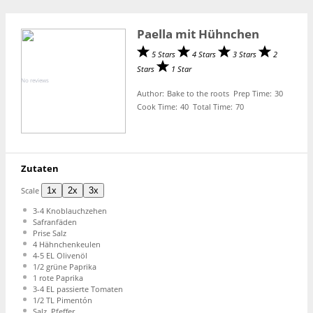
Paella mit Hühnchen
5 Stars
4 Stars
3 Stars
2
Stars
1 Star
No reviews
Author:
Bake to the roots
Prep Time:
30
Cook Time:
40
Total Time:
70
Zutaten
Scale
1x
2x
3x
3
-
4
Knoblauchzehen
Safranfäden
Prise Salz
4
Hähnchenkeulen
4
-
5
EL Olivenöl
1/2
grüne Paprika
1
rote Paprika
3
-
4
EL passierte Tomaten
1/2
TL Pimentón
Salz, Pfeffer