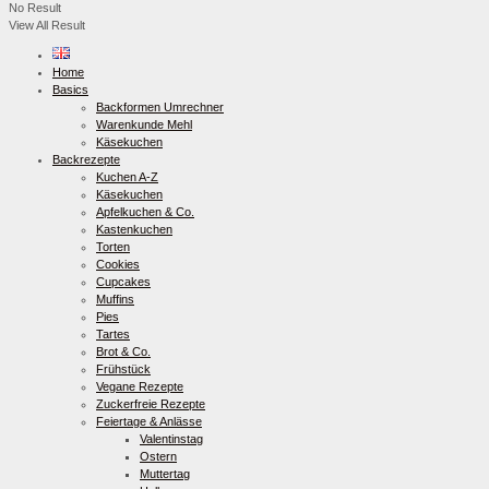
No Result
View All Result
Home
Basics
Backformen Umrechner
Warenkunde Mehl
Käsekuchen
Backrezepte
Kuchen A-Z
Käsekuchen
Apfelkuchen & Co.
Kastenkuchen
Torten
Cookies
Cupcakes
Muffins
Pies
Tartes
Brot & Co.
Frühstück
Vegane Rezepte
Zuckerfreie Rezepte
Feiertage & Anlässe
Valentinstag
Ostern
Muttertag