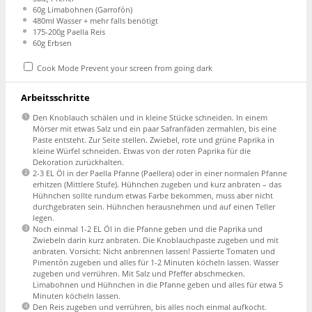
60g
Limabohnen (Garrofón)
480
ml Wasser + mehr falls benötigt
175
-
200
g Paella Reis
60g
Erbsen
Cook Mode
Prevent your screen from going dark
Arbeitsschritte
Den Knoblauch schälen und in kleine Stücke schneiden. In einem
Mörser mit etwas Salz und ein paar Safranfäden zermahlen, bis eine
Paste entsteht. Zur Seite stellen. Zwiebel, rote und grüne Paprika in
kleine Würfel schneiden. Etwas von der roten Paprika für die
Dekoration zurückhalten.
2-3 EL Öl in der Paella Pfanne (Paellera) oder in einer normalen Pfanne
erhitzen (Mittlere Stufe). Hühnchen zugeben und kurz anbraten – das
Hühnchen sollte rundum etwas Farbe bekommen, muss aber nicht
durchgebraten sein. Hühnchen herausnehmen und auf einen Teller
legen.
Noch einmal 1-2 EL Öl in die Pfanne geben und die Paprika und
Zwiebeln darin kurz anbraten. Die Knoblauchpaste zugeben und mit
anbraten. Vorsicht: Nicht anbrennen lassen! Passierte Tomaten und
Pimentón zugeben und alles für 1-2 Minuten köcheln lassen. Wasser
zugeben und verrühren. Mit Salz und Pfeffer abschmecken.
Limabohnen und Hühnchen in die Pfanne geben und alles für etwa 5
Minuten köcheln lassen.
Den Reis zugeben und verrühren, bis alles noch einmal aufkocht.