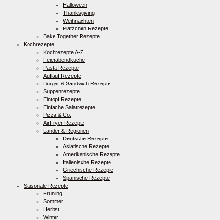
Halloween
Thanksgiving
Weihnachten
Plätzchen Rezepte
Bake Together Rezepte
Kochrezepte
Kochrezepte A-Z
Feierabendküche
Pasta Rezepte
Auflauf Rezepte
Burger & Sandwich Rezepte
Suppenrezepte
Eintopf Rezepte
Einfache Salatrezepte
Pizza & Co.
AirFryer Rezepte
Länder & Regionen
Deutsche Rezepte
Asiatische Rezepte
Amerikanische Rezepte
Italienische Rezepte
Griechische Rezepte
Spanische Rezepte
Saisonale Rezepte
Frühling
Sommer
Herbst
Winter