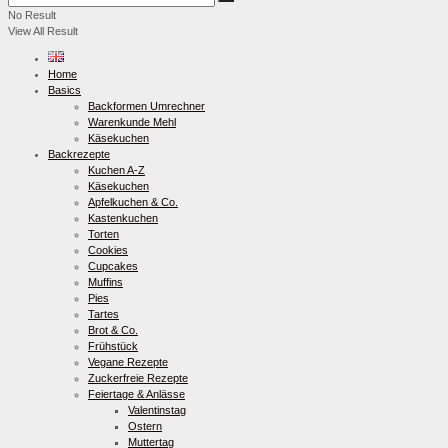
No Result
View All Result
Home
Basics
Backformen Umrechner
Warenkunde Mehl
Käsekuchen
Backrezepte
Kuchen A-Z
Käsekuchen
Apfelkuchen & Co.
Kastenkuchen
Torten
Cookies
Cupcakes
Muffins
Pies
Tartes
Brot & Co.
Frühstück
Vegane Rezepte
Zuckerfreie Rezepte
Feiertage & Anlässe
Valentinstag
Ostern
Muttertag