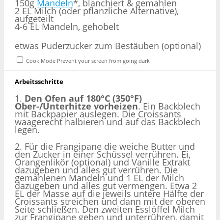
150g
Mandeln
*, blanchiert & gemahlen
2 EL Milch (oder pflanzliche Alternative),
aufgeteilt
4-6 EL Mandeln, gehobelt
etwas Puderzucker zum Bestäuben (optional)
Cook Mode
Prevent your screen from going dark
Arbeitsschritte
1.
Den Ofen auf 180°C (350°F)
Ober-/Unterhitze vorheizen
. Ein Backblech
mit Backpapier auslegen. Die Croissants
waagerecht halbieren und auf das Backblech
legen.
2. Für die Frangipane die weiche Butter und
den Zucker in einer Schüssel verrühren. Ei,
Orangenlikör (optional) und Vanille Extrakt
dazugeben und alles gut verrühren. Die
gemahlenen Mandeln und 1 EL der Milch
dazugeben und alles gut vermengen. Etwa 2
EL der Masse auf die jeweils untere Hälfte der
Croissants streichen und dann mit der oberen
Seite schließen. Den zweiten Esslöffel Milch
zur Frangipane geben und unterrühren, damit