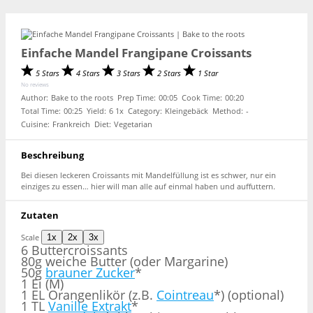
Einfache Mandel Frangipane Croissants
5 Stars
4 Stars
3 Stars
2 Stars
1 Star
No reviews
Author:
Bake to the roots
Prep Time:
00:05
Cook Time:
00:20
Total Time:
00:25
Yield:
6
1
x
Category:
Kleingebäck
Method:
-
Cuisine:
Frankreich
Diet:
Vegetarian
Beschreibung
Bei diesen leckeren Croissants mit Mandelfüllung ist es schwer, nur ein
einziges zu essen… hier will man alle auf einmal haben und auffuttern.
Zutaten
Scale
1x
2x
3x
6
Buttercroissants
80g weiche Butter (oder Margarine)
50g
brauner Zucker
*
1 Ei (M)
1 EL Orangenlikör (z.B.
Cointreau
*) (optional)
1 TL
Vanille Extrakt
*