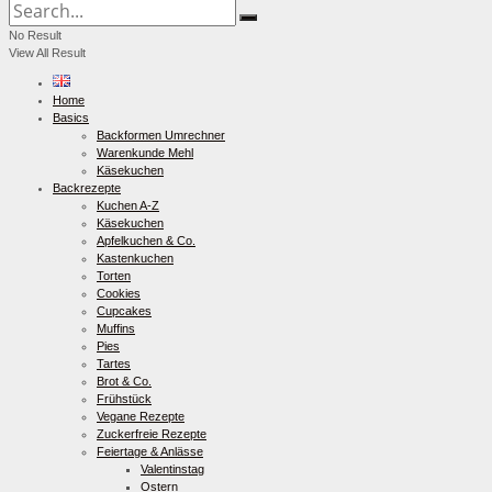
No Result
View All Result
Home
Basics
Backformen Umrechner
Warenkunde Mehl
Käsekuchen
Backrezepte
Kuchen A-Z
Käsekuchen
Apfelkuchen & Co.
Kastenkuchen
Torten
Cookies
Cupcakes
Muffins
Pies
Tartes
Brot & Co.
Frühstück
Vegane Rezepte
Zuckerfreie Rezepte
Feiertage & Anlässe
Valentinstag
Ostern