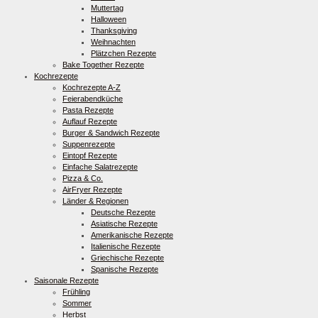
Muttertag
Halloween
Thanksgiving
Weihnachten
Plätzchen Rezepte
Bake Together Rezepte
Kochrezepte
Kochrezepte A-Z
Feierabendküche
Pasta Rezepte
Auflauf Rezepte
Burger & Sandwich Rezepte
Suppenrezepte
Eintopf Rezepte
Einfache Salatrezepte
Pizza & Co.
AirFryer Rezepte
Länder & Regionen
Deutsche Rezepte
Asiatische Rezepte
Amerikanische Rezepte
Italienische Rezepte
Griechische Rezepte
Spanische Rezepte
Saisonale Rezepte
Frühling
Sommer
Herbst