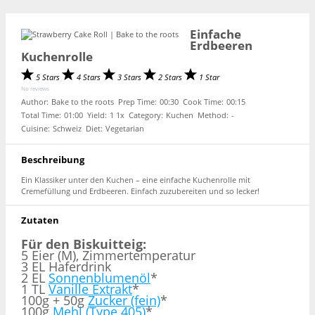
Einfache
Erdbeeren
Kuchenrolle
5 Stars
4 Stars
3 Stars
2 Stars
1 Star
No reviews
Author:
Bake to the roots
Prep Time:
00:30
Cook Time:
00:15
Total Time:
01:00
Yield:
1
1
x
Category:
Kuchen
Method:
-
Cuisine:
Schweiz
Diet:
Vegetarian
Beschreibung
Ein Klassiker unter den Kuchen – eine einfache Kuchenrolle mit
Cremefüllung und Erdbeeren. Einfach zuzubereiten und so lecker!
Zutaten
Für den Biskuitteig:
5 Eier (M), Zimmertemperatur
3 EL Haferdrink
2 EL
Sonnenblumenöl
*
1 TL
Vanille Extrakt
*
100g + 50g
Zucker (fein)
*
100g
Mehl (Type 405)
*