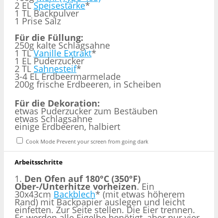
2 EL
Speisestärke
*
1 TL Backpulver
1 Prise Salz
Für die Füllung:
250g kalte Schlagsahne
1 TL
Vanille Extrakt
*
1 EL Puderzucker
2 TL
Sahnesteif
*
3-4 EL Erdbeermarmelade
200g frische Erdbeeren, in Scheiben
Für die Dekoration:
etwas Puderzucker zum Bestäuben
etwas Schlagsahne
einige Erdbeeren, halbiert
Cook Mode
Prevent your screen from going dark
Arbeitsschritte
1.
Den Ofen auf 180°C (350°F)
Ober-/Unterhitze vorheizen
. Ein
30x43cm
Backblech
* (mit etwas höherem
Rand) mit Backpapier auslegen und leicht
einfetten. Zur Seite stellen. Die Eier trennen.
Es werden alle Eigelbe benötigt, aber nur vier