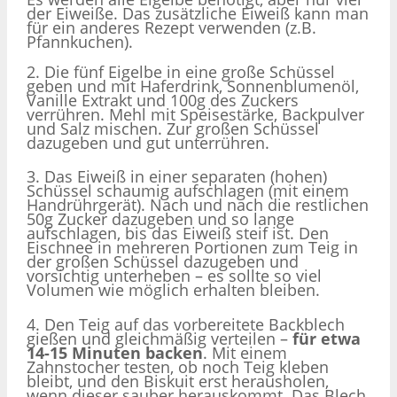
der Eiweiße. Das zusätzliche Eiweiß kann man
für ein anderes Rezept verwenden (z.B.
Pfannkuchen).
2. Die fünf Eigelbe in eine große Schüssel
geben und mit Haferdrink, Sonnenblumenöl,
Vanille Extrakt und 100g des Zuckers
verrühren. Mehl mit Speisestärke, Backpulver
und Salz mischen. Zur großen Schüssel
dazugeben und gut unterrühren.
3. Das Eiweiß in einer separaten (hohen)
Schüssel schaumig aufschlagen (mit einem
Handrührgerät). Nach und nach die restlichen
50g Zucker dazugeben und so lange
aufschlagen, bis das Eiweiß steif ist. Den
Eischnee in mehreren Portionen zum Teig in
der großen Schüssel dazugeben und
vorsichtig unterheben – es sollte so viel
Volumen wie möglich erhalten bleiben.
4. Den Teig auf das vorbereitete Backblech
gießen und gleichmäßig verteilen –
für etwa
14-15 Minuten backen
. Mit einem
Zahnstocher testen, ob noch Teig kleben
bleibt, und den Biskuit erst herausholen,
wenn dieser sauber herauskommt. Das Blech