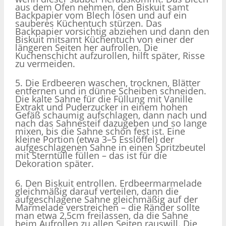
aus dem Ofen nehmen, den Biskuit samt
Backpapier vom Blech lösen und auf ein
sauberes Küchentuch stürzen. Das
Backpapier vorsichtig abziehen und dann den
Biskuit mitsamt Küchentuch von einer der
längeren Seiten her aufrollen. Die
Kuchenschicht aufzurollen, hilft später, Risse
zu vermeiden.
5. Die Erdbeeren waschen, trocknen, Blätter
entfernen und in dünne Scheiben schneiden.
Die kalte Sahne für die Füllung mit Vanille
Extrakt und Puderzucker in einem hohen
Gefäß schaumig aufschlagen, dann nach und
nach das Sahnesteif dazugeben und so lange
mixen, bis die Sahne schön fest ist. Eine
kleine Portion (etwa 3–5 Esslöffel) der
aufgeschlagenen Sahne in einen Spritzbeutel
mit Sterntülle füllen – das ist für die
Dekoration später.
6. Den Biskuit entrollen. Erdbeermarmelade
gleichmäßig darauf verteilen, dann die
aufgeschlagene Sahne gleichmäßig auf der
Marmelade verstreichen – die Ränder sollte
man etwa 2,5cm freilassen, da die Sahne
beim Aufrollen zu allen Seiten rauswill. Die