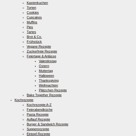
Kastenkuchen
Torten
Cookies
Cupcakes
Muffins
Pies
Tartes
Brot & Co.
Frühstück
Vegane Rezepte
Zuckerfreie Rezepte
Feiertage & Anlässe
Valentinstag
Ostern
Muttertag
Halloween
Thanksgiving
Weihnachten
Plätzchen Rezepte
Bake Together Rezepte
Kochrezepte
Kochrezepte A-Z
Feierabendküche
Pasta Rezepte
Auflauf Rezepte
Burger & Sandwich Rezepte
Suppenrezepte
Eintopf Rezepte