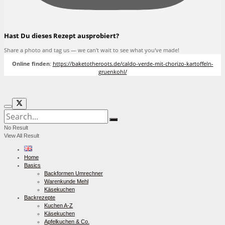
Hast Du dieses Rezept ausprobiert?
Share a photo and tag us — we can't wait to see what you've made!
Online finden
:
https://baketotheroots.de/caldo-verde-mit-chorizo-kartoffeln-
gruenkohl/
No Result
View All Result
Home
Basics
Backformen Umrechner
Warenkunde Mehl
Käsekuchen
Backrezepte
Kuchen A-Z
Käsekuchen
Apfelkuchen & Co.