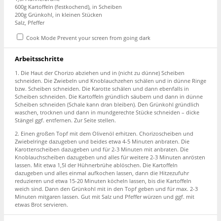
600g
Kartoffeln (festkochend), in Scheiben
200g
Grünkohl, in kleinen Stücken
Salz, Pfeffer
Cook Mode
Prevent your screen from going dark
Arbeitsschritte
1. Die Haut der Chorizo abziehen und in (nicht zu dünne) Scheiben
schneiden. Die Zwiebeln und Knoblauchzehen schälen und in dünne Ringe
bzw. Scheiben schneiden. Die Karotte schälen und dann ebenfalls in
Scheiben schneiden. Die Kartoffeln gründlich säubern und dann in dünne
Scheiben schneiden (Schale kann dran bleiben). Den Grünkohl gründlich
waschen, trocknen und dann in mundgerechte Stücke schneiden – dicke
Stängel ggf. entfernen. Zur Seite stellen.
2. Einen großen Topf mit dem Olivenöl erhitzen. Chorizoscheiben und
Zwiebelringe dazugeben und beides etwa 4-5 Minuten anbraten. Die
Karottenscheiben dazugeben und für 2-3 Minuten mit anbraten. Die
Knoblauchscheiben dazugeben und alles für weitere 2-3 Minuten anrösten
lassen. Mit etwa 1,5l der Hühnerbrühe ablöschen. Die Kartoffeln
dazugeben und alles einmal aufkochen lassen, dann die Hitzezufuhr
reduzieren und etwa 15-20 Minuten köcheln lassen, bis die Kartoffeln
weich sind. Dann den Grünkohl mit in den Topf geben und für max. 2-3
Minuten mitgaren lassen. Gut mit Salz und Pfeffer würzen und ggf. mit
etwas Brot servieren.