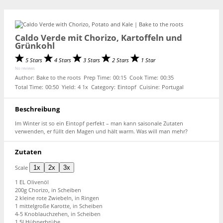
Caldo Verde mit Chorizo, Kartoffeln und
Grünkohl
5 Stars
4 Stars
3 Stars
2 Stars
1 Star
No reviews
Author:
Bake to the roots
Prep Time:
00:15
Cook Time:
00:35
Total Time:
00:50
Yield:
4
1
x
Category:
Eintopf
Cuisine:
Portugal
Beschreibung
Im Winter ist so ein Eintopf perfekt – man kann saisonale Zutaten
verwenden, er füllt den Magen und hält warm. Was will man mehr?
Zutaten
Scale
1x
2x
3x
1
EL Olivenöl
200g
Chorizo, in Scheiben
2
kleine rote Zwiebeln, in Ringen
1
mittelgroße Karotte, in Scheiben
4
-
5
Knoblauchzehen, in Scheiben
1
,5l Hühnerbrühe