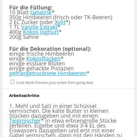
Für die Füllung:
10 Blatt
Gelatine
*
350g Himbeeren (frisch oder TK-Beeren)
2 EL Zucker (oder
Xylit
*)
1 TL
Vanille Extrakt
*
400g
Kokos Joghurt
*
200g Sahne
Für die Dekoration (optional):
einige frische Himbeeren
einige
Kokosflocken
*
einige essbare Blüten
einige gehackte Pistazien
gefriergetrocknete Himbeeren
*
Cook Mode
Prevent your screen from going dark
Arbeitsschritte
1. Mehl und Salz in einer Schüssel
vermischen. Die kalte Butter in kleinen
Stücken dazugeben und mit einem
Teigmischer
* in etwa erbsengroße Stücke
zerteilen. Eigelbe und etwa 3-4 EL des
Eiswassers dazugeben und erst mit einer
Gabel vermischen, dann mit den Händen zu