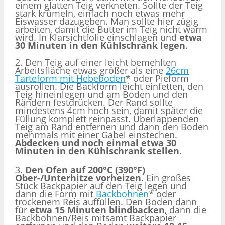
einem glatten Teig verkneten. Sollte der Teig
stark krümeln, einfach noch etwas mehr
Eiswasser dazugeben. Man sollte hier zügig
arbeiten, damit die Butter im Teig nicht warm
wird. In Klarsichtfolie einschlagen und
etwa
30 Minuten in den Kühlschrank legen
.
2. Den Teig auf einer leicht bemehlten
Arbeitsfläche etwas größer als eine
26cm
Tarteform mit Hebeboden
* oder Pieform
ausrollen. Die Backform leicht einfetten, den
Teig hineinlegen und am Boden und den
Rändern festdrücken. Der Rand sollte
mindestens 4cm hoch sein, damit später die
Füllung komplett reinpasst. Überlappenden
Teig am Rand entfernen und dann den Boden
mehrmals mit einer Gabel einstechen.
Abdecken und noch einmal etwa 30
Minuten in den Kühlschrank stellen
.
3.
Den Ofen auf 200°C (390°F)
Ober-/Unterhitze vorheizen
. Ein großes
Stück Backpapier auf den Teig legen und
dann die Form mit
Backbohnen
* oder
trockenem Reis auffüllen. Den Boden dann
für
etwa 15 Minuten blindbacken
, dann die
Backbohnen/Reis mitsamt Backpapier