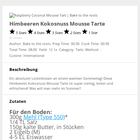
Himbeeren Kokosnuss Mousse Tarte
5 Stars
4 Stars
3 Stars
2 Stars
1 Star
No reviews
Author:
Bake to the roots
Prep Time:
00:30
Cook Time:
00:30
Total Time:
08:00
Yield:
1
2
1
x
Category:
Tarts
Method:
-
Cuisine:
International
Beschreibung
Ein absoluter Leckerbissen an einem warmen Sommertag! Diese
Himbeeren Kokosnuss Mousse Tarte ist super cremig, lecker und
erfrischend! Was will man mehr im Sommer?
Zutaten
Für den Boden:
300g
Mehl (Type 550)
*
1/4 TL Salz
150g kalte Butter, in Stücken
2 Eigelb (M)
4-5 EL Eiswasser