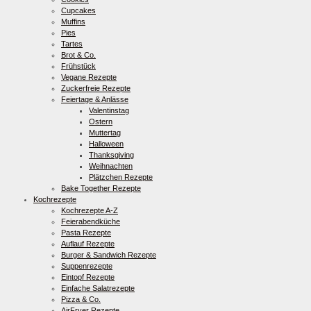
Cupcakes
Muffins
Pies
Tartes
Brot & Co.
Frühstück
Vegane Rezepte
Zuckerfreie Rezepte
Feiertage & Anlässe
Valentinstag
Ostern
Muttertag
Halloween
Thanksgiving
Weihnachten
Plätzchen Rezepte
Bake Together Rezepte
Kochrezepte
Kochrezepte A-Z
Feierabendküche
Pasta Rezepte
Auflauf Rezepte
Burger & Sandwich Rezepte
Suppenrezepte
Eintopf Rezepte
Einfache Salatrezepte
Pizza & Co.
AirFryer Rezepte