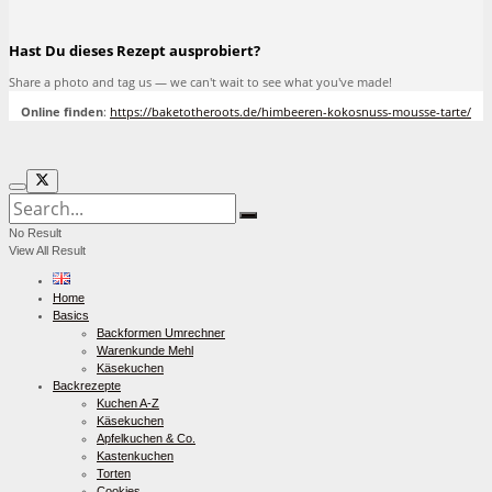
Hast Du dieses Rezept ausprobiert?
Share a photo and tag us — we can't wait to see what you've made!
Online finden
:
https://baketotheroots.de/himbeeren-kokosnuss-mousse-tarte/
No Result
View All Result
Home
Basics
Backformen Umrechner
Warenkunde Mehl
Käsekuchen
Backrezepte
Kuchen A-Z
Käsekuchen
Apfelkuchen & Co.
Kastenkuchen
Torten
Cookies