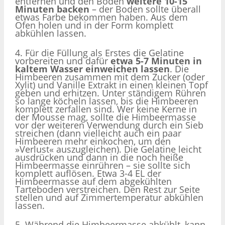
entfernen und den Boden
weitere 10-15
Minuten backen
– der Boden sollte überall
etwas Farbe bekommen haben. Aus dem
Ofen holen und in der Form komplett
abkühlen lassen.
4. Für die Füllung als Erstes die Gelatine
vorbereiten und dafür
etwa 5-7 Minuten in
kaltem Wasser einweichen lassen
. Die
Himbeeren zusammen mit dem Zucker (oder
Xylit) und Vanille Extrakt in einen kleinen Topf
geben und erhitzen. Unter ständigem Rühren
so lange köcheln lassen, bis die Himbeeren
komplett zerfallen sind. Wer keine Kerne in
der Mousse mag, sollte die Himbeermasse
vor der weiteren Verwendung durch ein Sieb
streichen (dann vielleicht auch ein paar
Himbeeren mehr einkochen, um den
»Verlust« auszugleichen). Die Gelatine leicht
ausdrücken und dann in die noch heiße
Himbeermasse einrühren – sie sollte sich
komplett auflösen. Etwa 3-4 EL der
Himbeermasse auf dem abgekühlten
Tarteboden verstreichen. Den Rest zur Seite
stellen und auf Zimmertemperatur abkühlen
lassen.
5. Während die Himbeermasse abkühlt, kann