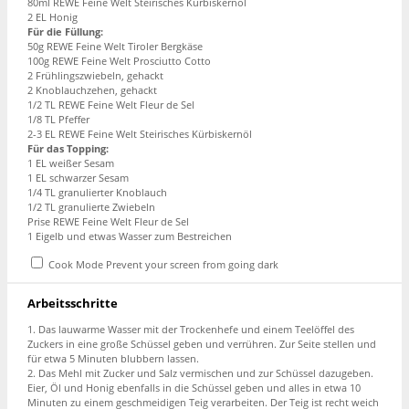
80ml REWE Feine Welt Steirisches Kürbiskernöl
2 EL Honig
Für die Füllung:
50g REWE Feine Welt Tiroler Bergkäse
100g REWE Feine Welt Prosciutto Cotto
2 Frühlingszwiebeln, gehackt
2 Knoblauchzehen, gehackt
1/2 TL REWE Feine Welt Fleur de Sel
1/8 TL Pfeffer
2-3 EL REWE Feine Welt Steirisches Kürbiskernöl
Für das Topping:
1 EL weißer Sesam
1 EL schwarzer Sesam
1/4 TL granulierter Knoblauch
1/2 TL granulierte Zwiebeln
Prise REWE Feine Welt Fleur de Sel
1 Eigelb und etwas Wasser zum Bestreichen
Cook Mode
Prevent your screen from going dark
Arbeitsschritte
1. Das lauwarme Wasser mit der Trockenhefe und einem Teelöffel des
Zuckers in eine große Schüssel geben und verrühren. Zur Seite stellen und
für etwa 5 Minuten blubbern lassen.
2. Das Mehl mit Zucker und Salz vermischen und zur Schüssel dazugeben.
Eier, Öl und Honig ebenfalls in die Schüssel geben und alles in etwa 10
Minuten zu einem geschmeidigen Teig verarbeiten. Der Teig ist recht weich