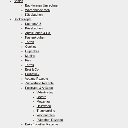
Basics
Backformen Umrechner
Warenkunde Mehl
Käsekuchen
Backrezepte
Kuchen A-Z
Käsekuchen
Apfelkuchen & Co.
Kastenkuchen
Torten
Cookies
Cupcakes
Muffins
Pies
Tartes
Brot & Co.
Frühstück
Vegane Rezepte
Zuckerfreie Rezepte
Feiertage & Anlässe
Valentinstag
Ostern
Muttertag
Halloween
Thanksgiving
Weihnachten
Plätzchen Rezepte
Bake Together Rezepte