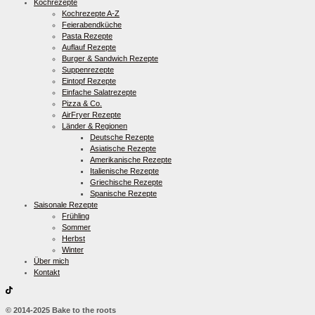
Kochrezepte
Kochrezepte A-Z
Feierabendküche
Pasta Rezepte
Auflauf Rezepte
Burger & Sandwich Rezepte
Suppenrezepte
Eintopf Rezepte
Einfache Salatrezepte
Pizza & Co.
AirFryer Rezepte
Länder & Regionen
Deutsche Rezepte
Asiatische Rezepte
Amerikanische Rezepte
Italienische Rezepte
Griechische Rezepte
Spanische Rezepte
Saisonale Rezepte
Frühling
Sommer
Herbst
Winter
Über mich
Kontakt
© 2014-2025 Bake to the roots