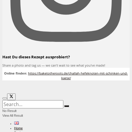
Hast Du dieses Rezept ausprobiert?
Share a photo and tag us — we can't wait to see what you've made!
Online finden
:
https://baketotheroots.de/challah-hefeknoten-mit-schinken-und-
kaese/
No Result
View All Result
Home