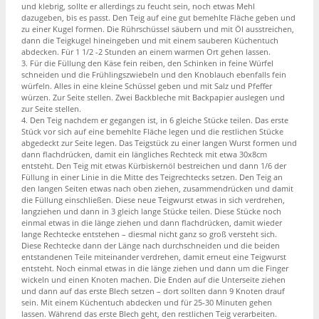
und klebrig, sollte er allerdings zu feucht sein, noch etwas Mehl
dazugeben, bis es passt. Den Teig auf eine gut bemehlte Fläche geben und
zu einer Kugel formen. Die Rührschüssel säubern und mit Öl ausstreichen,
dann die Teigkugel hineingeben und mit einem sauberen Küchentuch
abdecken. Für 1 1/2 -2 Stunden an einem warmen Ort gehen lassen.
3. Für die Füllung den Käse fein reiben, den Schinken in feine Würfel
schneiden und die Frühlingszwiebeln und den Knoblauch ebenfalls fein
würfeln. Alles in eine kleine Schüssel geben und mit Salz und Pfeffer
würzen. Zur Seite stellen. Zwei Backbleche mit Backpapier auslegen und
zur Seite stellen.
4. Den Teig nachdem er gegangen ist, in 6 gleiche Stücke teilen. Das erste
Stück vor sich auf eine bemehlte Fläche legen und die restlichen Stücke
abgedeckt zur Seite legen. Das Teigstück zu einer langen Wurst formen und
dann flachdrücken, damit ein längliches Rechteck mit etwa 30x8cm
entsteht. Den Teig mit etwas Kürbiskernöl bestreichen und dann 1/6 der
Füllung in einer Linie in die Mitte des Teigrechtecks setzen. Den Teig an
den langen Seiten etwas nach oben ziehen, zusammendrücken und damit
die Füllung einschließen. Diese neue Teigwurst etwas in sich verdrehen,
langziehen und dann in 3 gleich lange Stücke teilen. Diese Stücke noch
einmal etwas in die länge ziehen und dann flachdrücken, damit wieder
lange Rechtecke entstehen – diesmal nicht ganz so groß versteht sich.
Diese Rechtecke dann der Länge nach durchschneiden und die beiden
entstandenen Teile miteinander verdrehen, damit erneut eine Teigwurst
entsteht. Noch einmal etwas in die länge ziehen und dann um die Finger
wickeln und einen Knoten machen. Die Enden auf die Unterseite ziehen
und dann auf das erste Blech setzen – dort sollten dann 9 Knoten drauf
sein. Mit einem Küchentuch abdecken und für 25-30 Minuten gehen
lassen. Während das erste Blech geht, den restlichen Teig verarbeiten.