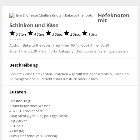
Hefeknoten
mit
Schinken und Käse
5 Stars
4 Stars
3 Stars
2 Stars
1 Star
No reviews
Author:
Bake to the roots
Prep Time:
00:45
Cook Time:
00:20
Total Time:
03:30
Yield:
1
8
1
x
Category:
Brot
Cuisine:
Vereinigte Staaten
Beschreibung
Leckere kleine Hefeknoten/Brötchen – gefüllt mit Kochschinken, Käse und
Frühlingszwiebeln. Perfekt zum Frühstück oder Brunch.
Zutaten
Für den Teig:
320ml lauwarmes Wasser
4 1/2 TL Trockenhefe
840g Mehl (Type 550) plus ggf. mehr
50g Zucker
2 TL Salz
4 Eier (M)
80ml Pflanzenöl (z.B. Distelöl)