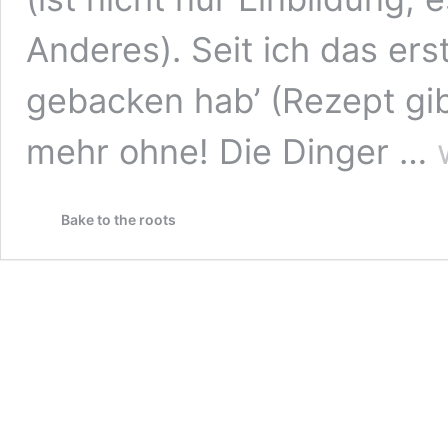
Anderes). Seit ich das er
gebacken hab’ (Rezept gibt
B
mehr ohne! Die Dinger …
S
C
Bake to the roots