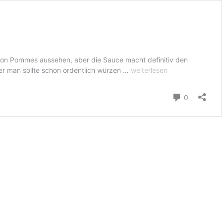
 von Pommes aussehen, aber die Sauce macht definitiv den
Patatas
er man sollte schon ordentlich würzen …
weiterlesen
Bravas
mit
Kommenta
0
Aioli