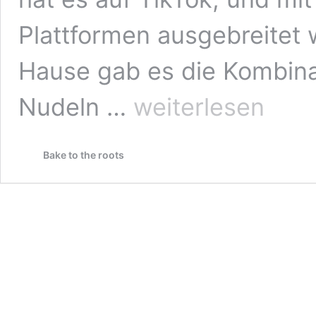
Plattformen ausgebreitet 
Hause gab es die Kombina
Hackauflauf
Nudeln …
weiterlesen
mit
Orzo
und
Bake to the roots
Feta