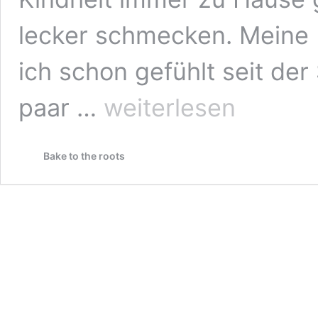
lecker schmecken. Meine L
ich schon gefühlt seit der
Die
paar …
weiterlesen
10
Besten
Weihnachtsplätzchen
Bake to the roots