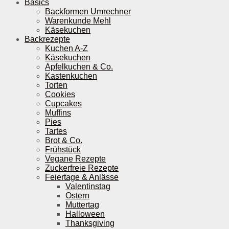
Basics
Backformen Umrechner
Warenkunde Mehl
Käsekuchen
Backrezepte
Kuchen A-Z
Käsekuchen
Apfelkuchen & Co.
Kastenkuchen
Torten
Cookies
Cupcakes
Muffins
Pies
Tartes
Brot & Co.
Frühstück
Vegane Rezepte
Zuckerfreie Rezepte
Feiertage & Anlässe
Valentinstag
Ostern
Muttertag
Halloween
Thanksgiving