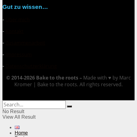
Gut zu wissen…
▪
Über mich
▪
Kontakt
▪
Zusammenarbeit
▪
Impressum
▪
Datenschutzerklärung
© 2014-2026 Bake to the roots –
Made with ♥ by Marc
Kromer | Bake to the roots. All rights reserved.
No Result
View All Result
Home