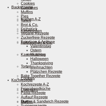
Cookies
Backrezepte
Cupcakes
Muffins
Pies
Kuchen A-Z
Tartes
Brot & Co.
Frühstück
Käsekuchen
Vegane Rezepte
Zuckerfreie Rezepte
Feiertage & Anlässe
Apfelkuchen & Co.
Valentinstag
Ostern
Kastenkuchen
Muttertag
Halloween
Thanksgiving
Torten
Weihnachten
Plätzchen Rezepte
Bake Together Rezepte
Cookies
Kochrezepte
Kochrezepte A-Z
Feierabendküche
Cupcakes
Pasta Rezepte
Auflauf Rezepte
Burger & Sandwich Rezepte
Muffins
Suppenrezepte