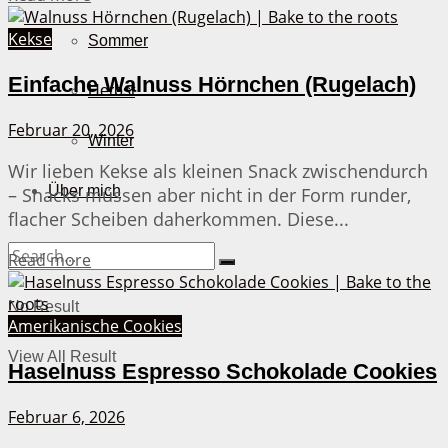
Kekse
Sommer
Einfache Walnuss Hörnchen (Rugelach)
Herbst
Februar 20, 2026
Winter
Wir lieben Kekse als kleinen Snack zwischendurch
Über mich
– Snacks müssen aber nicht in der Form runder,
flacher Scheiben daherkommen. Diese...
Details
Read more
No Result
Amerikanische Cookies
View All Result
Haselnuss Espresso Schokolade Cookies
Februar 6, 2026