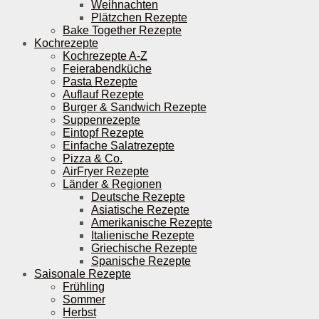
Weihnachten
Plätzchen Rezepte
Bake Together Rezepte
Kochrezepte
Kochrezepte A-Z
Feierabendküche
Pasta Rezepte
Auflauf Rezepte
Burger & Sandwich Rezepte
Suppenrezepte
Eintopf Rezepte
Einfache Salatrezepte
Pizza & Co.
AirFryer Rezepte
Länder & Regionen
Deutsche Rezepte
Asiatische Rezepte
Amerikanische Rezepte
Italienische Rezepte
Griechische Rezepte
Spanische Rezepte
Saisonale Rezepte
Frühling
Sommer
Herbst