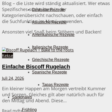
Blog – die Liste wird ständig aktualisiert. Wer etwas
Spezifisches sucht, kann in der
Deutsche Rezepte
Kategorienübersicht nachschauen, oder einfach
die Suchfunktion im Menü verwenden.
Asiatische Rezepte
Ansonsten viel Spaß beim Stöbern und Backen!
Amerikanische Rezepte
Italienische Rezepte
Kekse
Griechische Rezepte
Einfache Biscoff Rugelach
Spanische Rezepte
Juli 24, 2026
Tapas Rezepte
Ein kleiner Happen am Morgen vertreibt Kummer
und Sorgen. Gleiches gilt aber natürlich auch für
Saisonales
den Mittag und Abend. Diese...
Frühling
Details
Read more