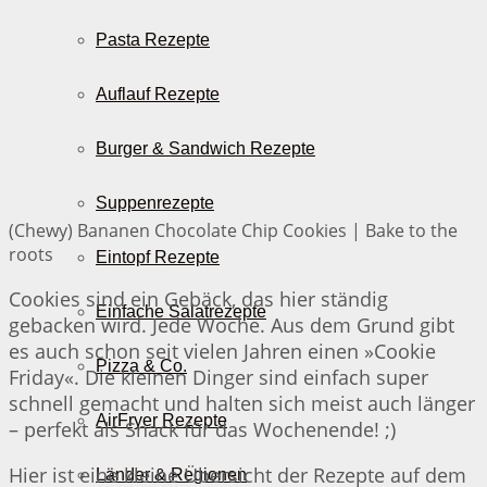
Pasta Rezepte
Auflauf Rezepte
Burger & Sandwich Rezepte
Suppenrezepte
(Chewy) Bananen Chocolate Chip Cookies | Bake to the
roots
Eintopf Rezepte
Cookies sind ein Gebäck, das hier ständig
Einfache Salatrezepte
gebacken wird. Jede Woche. Aus dem Grund gibt
es auch schon seit vielen Jahren einen »Cookie
Pizza & Co.
Friday«. Die kleinen Dinger sind einfach super
schnell gemacht und halten sich meist auch länger
AirFryer Rezepte
– perfekt als Snack für das Wochenende! ;)
Hier ist eine kleine Übersicht der Rezepte auf dem
Länder & Regionen