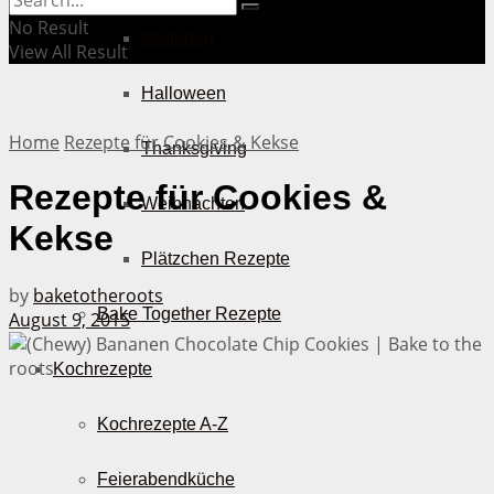
No Result
Muttertag
View All Result
Halloween
Home
Rezepte für Cookies & Kekse
Thanksgiving
Rezepte für Cookies &
Weihnachten
Kekse
Plätzchen Rezepte
by
baketotheroots
Bake Together Rezepte
August 9, 2015
Kochrezepte
Kochrezepte A-Z
Feierabendküche