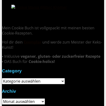
Cookie Mania:
100 verlockende Keksrezepte.
Mein Cookie Buch ist vollgepackt mit meinen besten
Cookie-Rezepten.
Hol dir dein
Exemplar
und
werde zum Meister der Keks-
Kunst
!
▪ Inklusive
veganer, gluten- oder zuckerfreier Rezepte
▪ DAS Buch für
Cookie-holics!
Category
Category
Archiv
Archiv