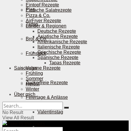
Eintopf Rezepte
Pies
Einfache Salatrezepte
Pizza & Co.
AirFryer Rezepte
Tartes
Länder & Regionen
Deutsche Rezepte
Asiatische Rezepte
Brot & Co.
Amerikanische Rezepte
Italienische Rezepte
Griechische Rezepte
Frühstück
Spanische Rezepte
Tapas Rezepte
Saisonales
Vegane Rezepte
Frühling
Sommer
Zuckerfreie Rezepte
Herbst
Winter
Über mich
Feiertage & Anlässe
Valentinstag
No Result
View All Result
Ostern